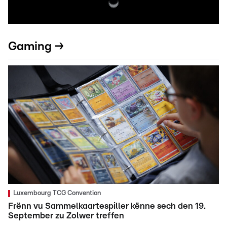
Gaming →
Luxembourg TCG Convention
Frënn vu Sammelkaartespiller kënne sech den 19.
September zu Zolwer treffen