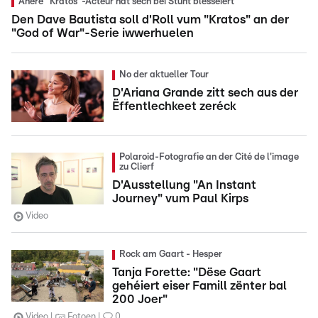
Anere "Kratos"-Acteur hat sech bei Stunt blesséiert
Den Dave Bautista soll d'Roll vum "Kratos" an der
"God of War"-Serie iwwerhuelen
No der aktueller Tour
D'Ariana Grande zitt sech aus der
Ëffentlechkeet zeréck
Polaroid-Fotografie an der Cité de l'image
zu Clierf
D'Ausstellung "An Instant
Journey" vum Paul Kirps
Video
Rock am Gaart - Hesper
Tanja Forette: "Dëse Gaart
gehéiert eiser Famill zënter bal
200 Joer"
Video
Fotoen
0