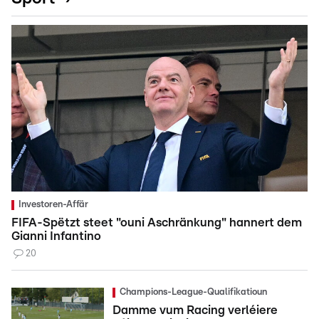
Investoren-Affär
FIFA-Spëtzt steet "ouni Aschränkung" hannert dem
Gianni Infantino
20
Champions-League-Qualifikatioun
Damme vum Racing verléiere