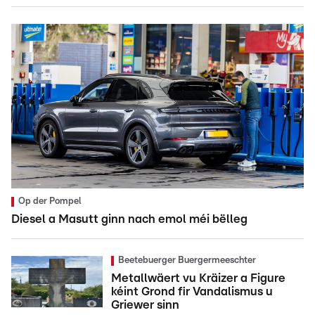
Op der Pompel
Diesel a Masutt ginn nach emol méi bëlleg
Beetebuerger Buergermeeschter
Metallwäert vu Kräizer a Figure
kéint Grond fir Vandalismus u
Griewer sinn