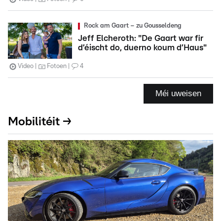
Rock am Gaart – zu Gousseldeng
Jeff Elcheroth: "De Gaart war fir
d’éischt do, duerno koum d’Haus"
Video
Fotoen
4
Méi uweisen
Mobilitéit →