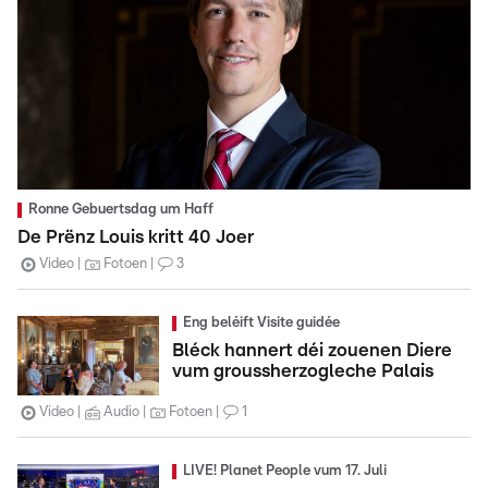
Ronne Gebuertsdag um Haff
De Prënz Louis kritt 40 Joer
Video
Fotoen
3
Eng beléift Visite guidée
Bléck hannert déi zouenen Diere
vum groussherzogleche Palais
Video
Audio
Fotoen
1
LIVE! Planet People vum 17. Juli