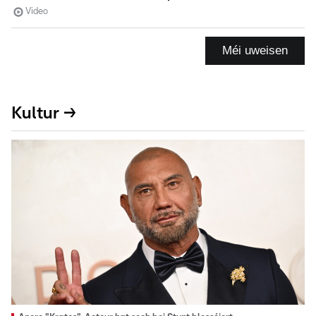
Video
Méi uweisen
Kultur →