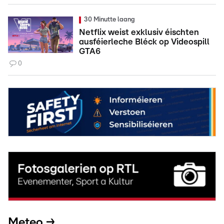
30 Minutte laang
Netflix weist exklusiv éischten
ausféierleche Bléck op Videospill
GTA6
0
Meteo →