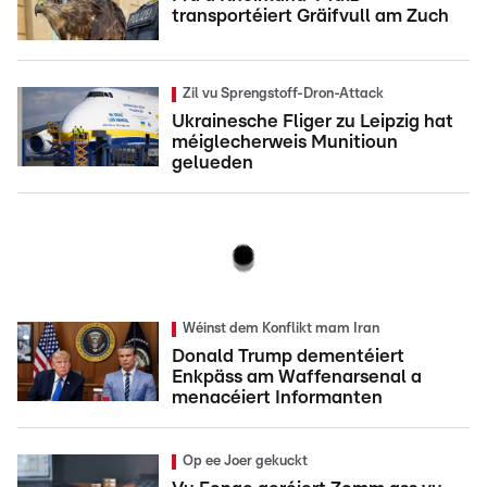
transportéiert Gräifvull am Zuch
Zil vu Sprengstoff-Dron-Attack
Ukrainesche Fliger zu Leipzig hat
méiglecherweis Munitioun
gelueden
Wéinst dem Konflikt mam Iran
Donald Trump dementéiert
Enkpäss am Waffenarsenal a
menacéiert Informanten
Op ee Joer gekuckt