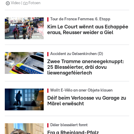
Video
Fotoen
Tour de France Femmes: 6. Etapp
Kim Le Court wënnt aus Echappée
eraus, Reusser weider a Giel
Accident zu Gelsenkirchen (D)
Zwee Tramme aneneegeknuppt:
25 Blesséierter, dräi dovu
liewensgeféierlech
Wollt E-Vëlo an aner Objete klauen
Déif beim Verloosse vu Garage zu
Märel erwëscht
Déier blesséiert fonnt
Fra a Rheinland-Pfalz