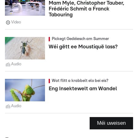
Mam Myle, Christopher Tauber,
Frédéric Schmit a Franck
Tabouring
Video
Pickegt Gedéiesch am Summer
Wéi gëtt ee Moustiquë lass?
Audio
Wat flitt a krabbelt elo bei eis?
Eng Insektewelt am Wandel
Audio
Méi uweisen