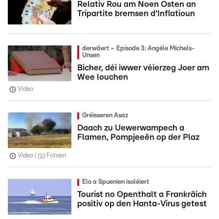
Relativ Rou am Noen Osten an
Tripartite bremsen d'Inflatioun
derwäert – Episode 3: Angèle Michels-
Unsen
Bicher, déi iwwer véierzeg Joer am
Wee louchen
Video
Gréisseren Asaz
Daach zu Uewerwampech a
Flamen, Pompjeeën op der Plaz
Video
Fotoen
Elo a Spuenien isoléiert
Tourist no Openthalt a Frankräich
positiv op den Hanta-Virus getest