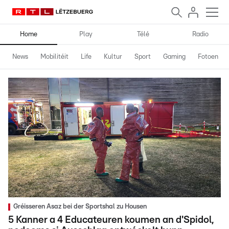
Home
Play
Télé
Radio
News
Mobilitéit
Life
Kultur
Sport
Gaming
Fotoen
Gréisseren Asaz bei der Sportshal zu Housen
5 Kanner a 4 Educateuren koumen an d'Spidol,