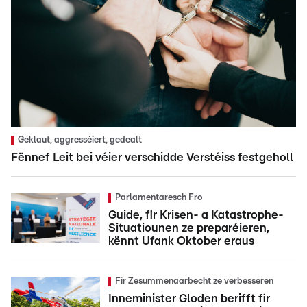
Geklaut, aggresséiert, gedealt
Fënnef Leit bei véier verschidde Verstéiss festgeholl
Parlamentaresch Fro
Guide, fir Krisen- a Katastrophe-
Situatiounen ze preparéieren,
kënnt Ufank Oktober eraus
Fir Zesummenaarbecht ze verbesseren
Inneminister Gloden berifft fir