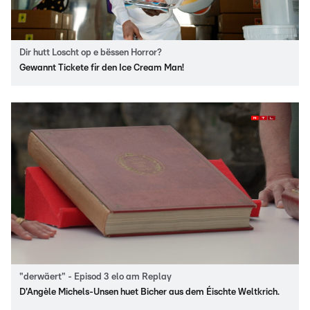
Dir hutt Loscht op e bëssen Horror?
Gewannt Tickete fir den Ice Cream Man!
"derwäert" - Episod 3 elo am Replay
D'Angèle Michels-Unsen huet Bicher aus dem Éischte Weltkrich.