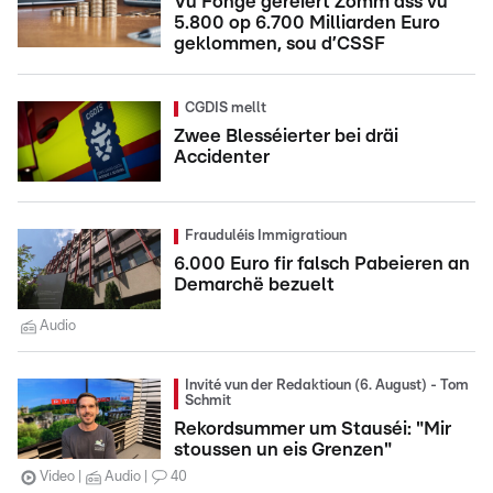
Vu Fonge geréiert Zomm ass vu
5.800 op 6.700 Milliarden Euro
geklommen, sou d’CSSF
CGDIS mellt
Zwee Blesséierter bei dräi
Accidenter
Frauduléis Immigratioun
6.000 Euro fir falsch Pabeieren an
Demarchë bezuelt
Audio
Invité vun der Redaktioun (6. August) - Tom
Schmit
Rekordsummer um Stauséi: "Mir
stoussen un eis Grenzen"
Video
Audio
40