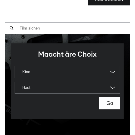
Maacht äre Choix
Kino
Haut
Go