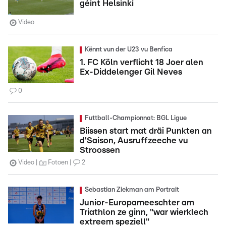
géint Helsinki
Video
Kënnt vun der U23 vu Benfica
1. FC Köln verflicht 18 Joer alen
Ex-Diddelenger Gil Neves
0
Futtball-Championnat: BGL Ligue
Biissen start mat dräi Punkten an
d'Saison, Ausruffzeeche vu
Stroossen
Video
Fotoen
2
Sebastian Ziekman am Portrait
Junior-Europameeschter am
Triathlon ze ginn, "war wierklech
extreem speziell"