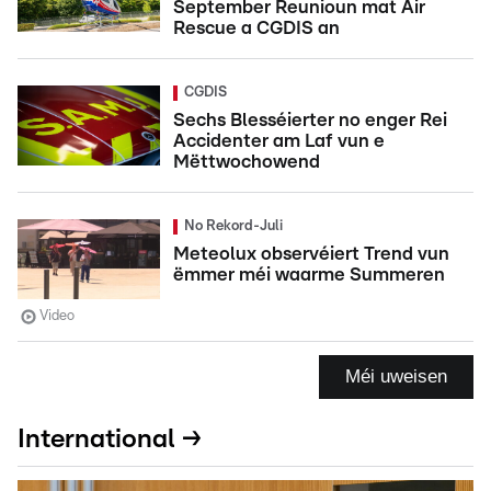
September Reunioun mat Air
Rescue a CGDIS an
CGDIS
Sechs Blesséierter no enger Rei
Accidenter am Laf vun e
Mëttwochowend
No Rekord-Juli
Meteolux observéiert Trend vun
ëmmer méi waarme Summeren
Video
Méi uweisen
International →