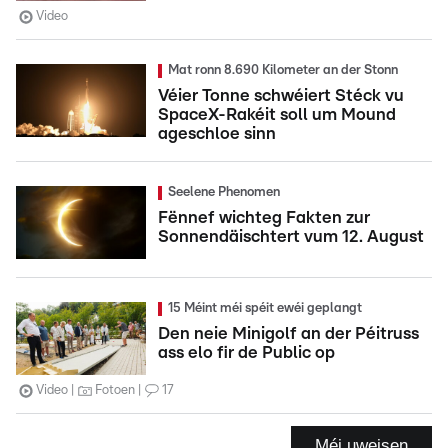
Video
Mat ronn 8.690 Kilometer an der Stonn
Véier Tonne schwéiert Stéck vu
SpaceX-Rakéit soll um Mound
ageschloe sinn
Seelene Phenomen
Fënnef wichteg Fakten zur
Sonnendäischtert vum 12. August
15 Méint méi spéit ewéi geplangt
Den neie Minigolf an der Péitruss
ass elo fir de Public op
Video
Fotoen
17
Méi uweisen