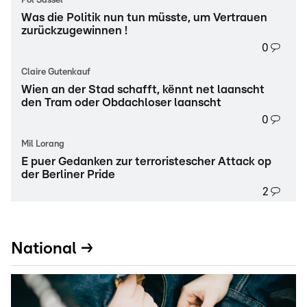
Pol Sassel
Was die Politik nun tun müsste, um Vertrauen
zurückzugewinnen !
0
Claire Gutenkauf
Wien an der Stad schafft, kënnt net laanscht
den Tram oder Obdachloser laanscht
0
Mil Lorang
E puer Gedanken zur terroristescher Attack op
der Berliner Pride
2
National →