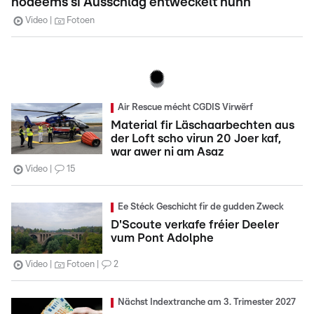
nodeems si Ausschlag entwéckelt hunn
Video
Fotoen
Air Rescue mécht CGDIS Virwërf
Material fir Läschaarbechten aus
der Loft scho virun 20 Joer kaf,
war awer ni am Asaz
Video
15
Ee Stéck Geschicht fir de gudden Zweck
D'Scoute verkafe fréier Deeler
vum Pont Adolphe
Video
Fotoen
2
Nächst Indextranche am 3. Trimester 2027