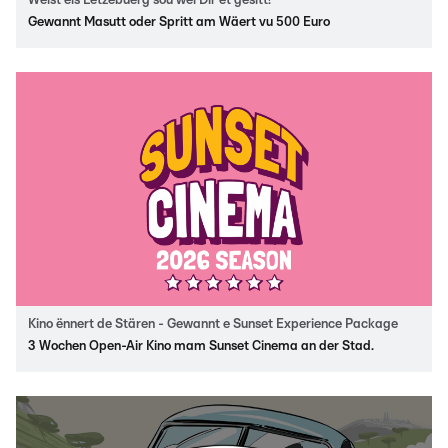
Weist eis Lëtzebuerg sou wéi Dir et gesitt!
Gewannt Masutt oder Spritt am Wäert vu 500 Euro
Kino ënnert de Stären - Gewannt e Sunset Experience Package
3 Wochen Open-Air Kino mam Sunset Cinema an der Stad.