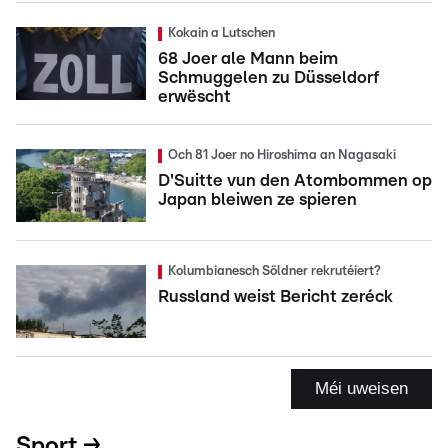
Kokain a Lutschen
68 Joer ale Mann beim
Schmuggelen zu Düsseldorf
erwëscht
Och 81 Joer no Hiroshima an Nagasaki
D'Suitte vun den Atombommen op
Japan bleiwen ze spieren
Kolumbianesch Söldner rekrutéiert?
Russland weist Bericht zeréck
Méi uweisen
Sport →