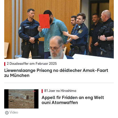
2 Doudesaffer am Februar 2025
Liewenslaange Prisong no déidlecher Amok-Faart
zu München
81 Joer no Hiroshima
Appell fir Fridden an eng Welt
ouni Atomwaffen
Video