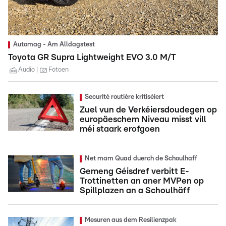
Automag - Am Alldagstest
Toyota GR Supra Lightweight EVO 3.0 M/T
Audio
Fotoen
Securité routière kritiséiert
Zuel vun de Verkéiersdoudegen op
europäeschem Niveau misst vill
méi staark erofgoen
Net mam Quad duerch de Schoulhaff
Gemeng Géisdref verbitt E-
Trottinetten an aner MVPen op
Spillplazen an a Schoulhäff
Mesuren aus dem Resilienzpak