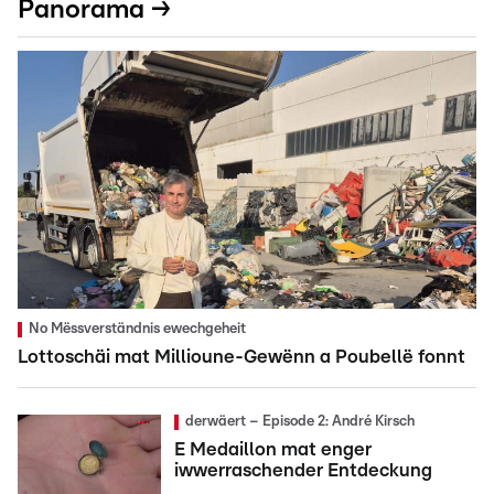
Panorama →
No Mëssverständnis ewechgeheit
Lottoschäi mat Millioune-Gewënn a Poubellë fonnt
derwäert – Episode 2: André Kirsch
E Medaillon mat enger
iwwerraschender Entdeckung