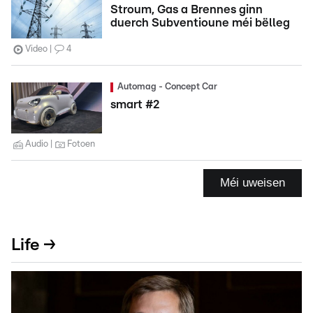
Stroum, Gas a Brennes ginn
duerch Subventioune méi bëlleg
Video
4
Automag - Concept Car
smart #2
Audio
Fotoen
Méi uweisen
Life →