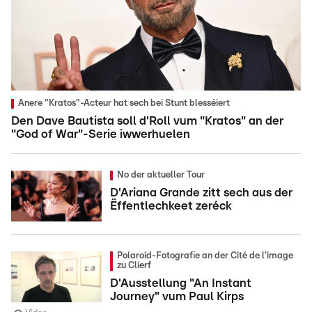
Anere "Kratos"-Acteur hat sech bei Stunt blesséiert
Den Dave Bautista soll d'Roll vum "Kratos" an der
"God of War"-Serie iwwerhuelen
No der aktueller Tour
D'Ariana Grande zitt sech aus der
Ëffentlechkeet zeréck
Polaroid-Fotografie an der Cité de l'image
zu Clierf
D'Ausstellung "An Instant
Journey" vum Paul Kirps