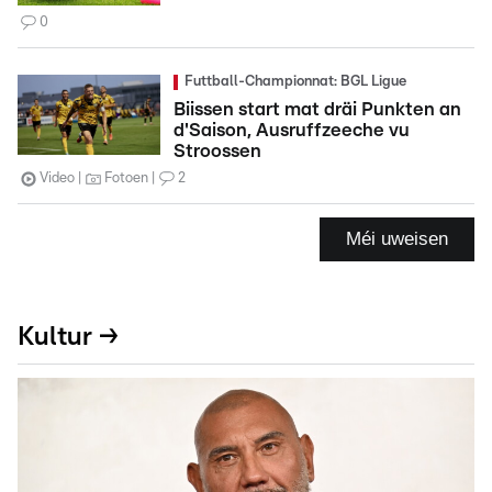
0
Futtball-Championnat: BGL Ligue
Biissen start mat dräi Punkten an
d'Saison, Ausruffzeeche vu
Stroossen
Video
Fotoen
2
Méi uweisen
Kultur →