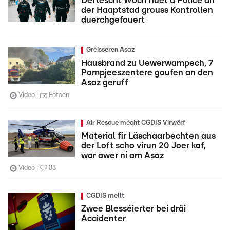
Déi lescht Woch huet d'Police an
der Haaptstad grouss Kontrollen
duerchgefouert
Gréisseren Asaz
Hausbrand zu Uewerwampech, 7
Pompjeeszentere goufen an den
Asaz geruff
Video
Fotoen
Air Rescue mécht CGDIS Virwërf
Material fir Läschaarbechten aus
der Loft scho virun 20 Joer kaf,
war awer ni am Asaz
Video
33
CGDIS mellt
Zwee Blesséierter bei dräi
Accidenter