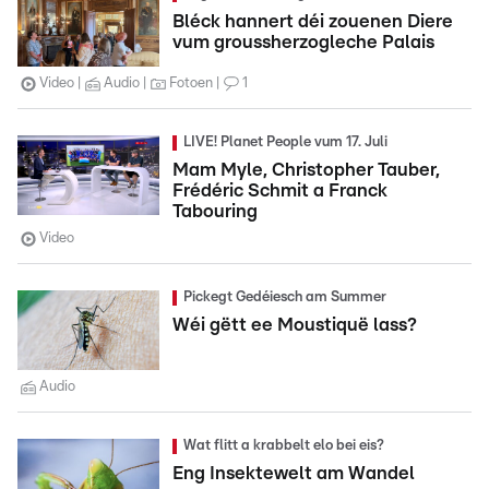
Bléck hannert déi zouenen Diere
vum groussherzogleche Palais
Video
Audio
Fotoen
1
LIVE! Planet People vum 17. Juli
Mam Myle, Christopher Tauber,
Frédéric Schmit a Franck
Tabouring
Video
Pickegt Gedéiesch am Summer
Wéi gëtt ee Moustiquë lass?
Audio
Wat flitt a krabbelt elo bei eis?
Eng Insektewelt am Wandel