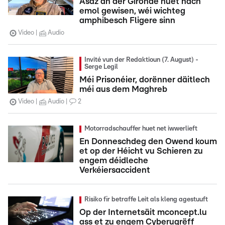
Asaz an der Gironde huet nach
emol gewisen, wéi wichteg
amphibesch Fligere sinn
Video
Audio
Invité vun der Redaktioun (7. August) -
Serge Legil
Méi Prisonéier, dorënner däitlech
méi aus dem Maghreb
Video
Audio
2
Motorradschauffer huet net iwwerlieft
En Donneschdeg den Owend koum
et op der Héicht vu Schieren zu
engem déidleche
Verkéiersaccident
Risiko fir betraffe Leit als kleng agestuuft
Op der Internetsäit mconcept.lu
ass et zu engem Cyberugrëff