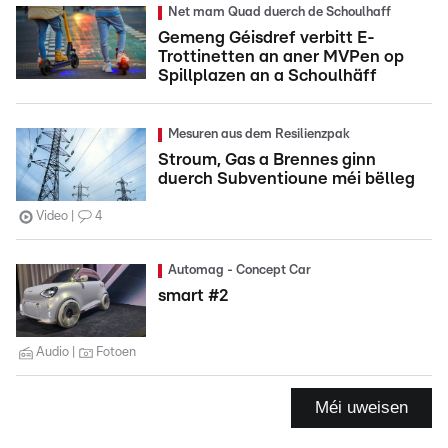
Net mam Quad duerch de Schoulhaff
Gemeng Géisdref verbitt E-
Trottinetten an aner MVPen op
Spillplazen an a Schoulhäff
Mesuren aus dem Resilienzpak
Stroum, Gas a Brennes ginn
duerch Subventioune méi bëlleg
Video
4
Automag - Concept Car
smart #2
Audio
Fotoen
Méi uweisen