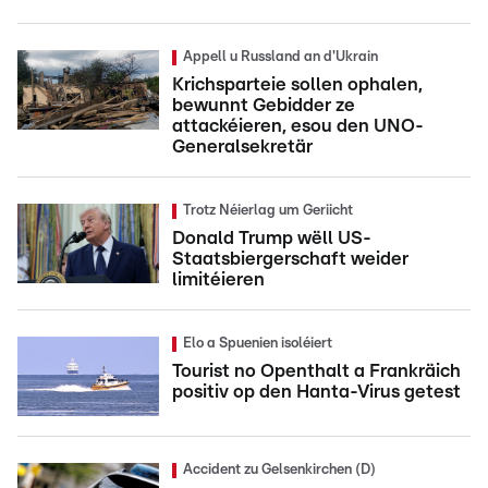
Appell u Russland an d'Ukrain
Krichsparteie sollen ophalen,
bewunnt Gebidder ze
attackéieren, esou den UNO-
Generalsekretär
Trotz Néierlag um Geriicht
Donald Trump wëll US-
Staatsbiergerschaft weider
limitéieren
Elo a Spuenien isoléiert
Tourist no Openthalt a Frankräich
positiv op den Hanta-Virus getest
Accident zu Gelsenkirchen (D)