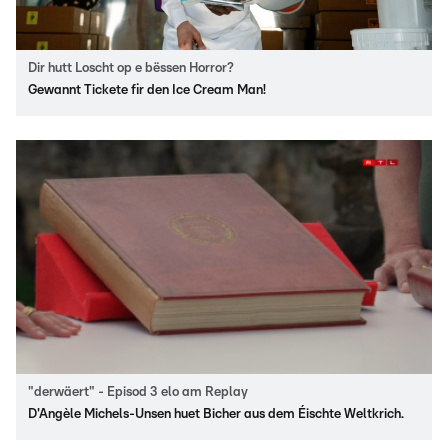
Dir hutt Loscht op e bëssen Horror?
Gewannt Tickete fir den Ice Cream Man!
"derwäert" - Episod 3 elo am Replay
D'Angèle Michels-Unsen huet Bicher aus dem Éischte Weltkrich.