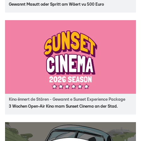
Gewannt Masutt oder Spritt am Wäert vu 500 Euro
Kino ënnert de Stären - Gewannt e Sunset Experience Package
3 Wochen Open-Air Kino mam Sunset Cinema an der Stad.