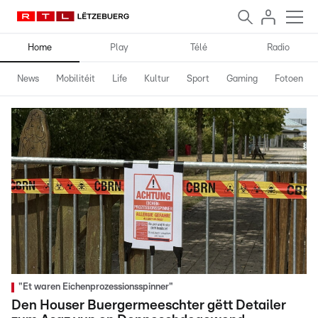
Home
Play
Télé
Radio
News
Mobilitéit
Life
Kultur
Sport
Gaming
Fotoen
"Et waren Eichenprozessionsspinner"
Den Houser Buergermeeschter gëtt Detailer