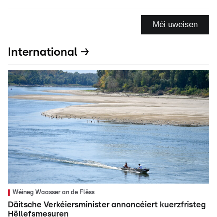
Méi uweisen
International →
Wéineg Waasser an de Flëss
Däitsche Verkéiersminister annoncéiert kuerzfristeg
Hëllefsmesuren