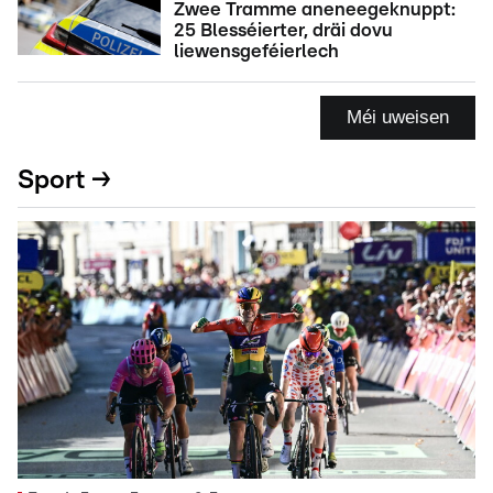
Zwee Tramme aneneegeknuppt:
25 Blesséierter, dräi dovu
liewensgeféierlech
Méi uweisen
Sport →