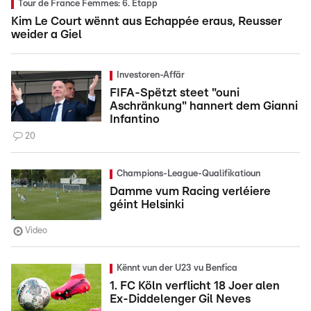
Tour de France Femmes: 6. Etapp
Kim Le Court wënnt aus Echappée eraus, Reusser
weider a Giel
Investoren-Affär
FIFA-Spëtzt steet "ouni
Aschränkung" hannert dem Gianni
Infantino
20
Champions-League-Qualifikatioun
Damme vum Racing verléiere
géint Helsinki
Video
Kënnt vun der U23 vu Benfica
1. FC Köln verflicht 18 Joer alen
Ex-Diddelenger Gil Neves