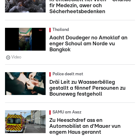
fir Medezin, awer och
Sécherheetsbedenken
Thailand
Aacht Doudeger no Amoklaf an
enger Schoul am Norde vu
Bangkok
Video
Police deelt mat
Dräi Leit zu Waasserbëlleg
gestallt a fënnef Persounen zu
Bouneweg festgeholl
SAMU am Asaz
Zu Heeschdref ass en
Automobilist an d'Mauer vun
engem Haus gerannt