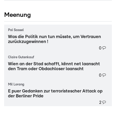
Meenung
Pol Sassel
Was die Politik nun tun müsste, um Vertrauen
zurückzugewinnen !
0
Claire Gutenkauf
Wien an der Stad schafft, kënnt net laanscht
den Tram oder Obdachloser laanscht
0
Mil Lorang
E puer Gedanken zur terroristescher Attack op
der Berliner Pride
2