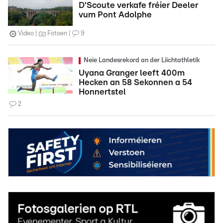
D'Scoute verkafe fréier Deeler
vum Pont Adolphe
Video
Fotoen
9
Neie Landesrekord an der Liichtathletik
Uyana Granger leeft 400m
Hecken an 58 Sekonnen a 54
Honnertstel
2