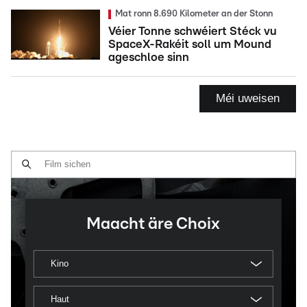
Mat ronn 8.690 Kilometer an der Stonn
Véier Tonne schwéiert Stéck vu
SpaceX-Rakéit soll um Mound
ageschloe sinn
Méi uweisen
Maacht äre Choix
Kino
Haut