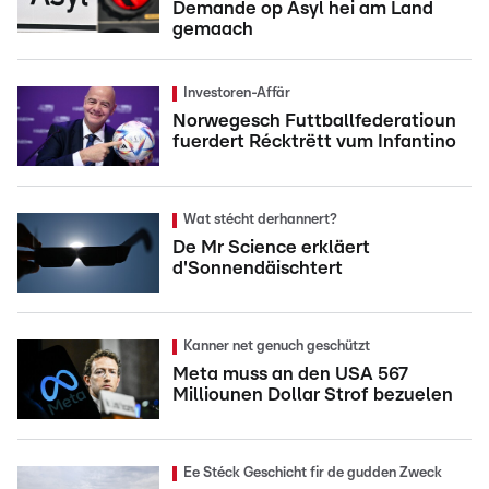
Demande op Asyl hei am Land
gemaach
Investoren-Affär
Norwegesch Futtballfederatioun
fuerdert Récktrëtt vum Infantino
Wat stécht derhannert?
De Mr Science erkläert
d'Sonnendäischtert
Kanner net genuch geschützt
Meta muss an den USA 567
Milliounen Dollar Strof bezuelen
Ee Stéck Geschicht fir de gudden Zweck