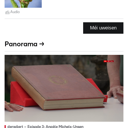
Audio
Méi uweisen
Panorama →
derwäert – Episode 3: Angèle Michels-Unsen