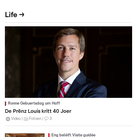
Life →
Ronne Gebuertsdag um Haff
De Prënz Louis kritt 40 Joer
Video
Fotoen
3
Eng beléift Visite guidée