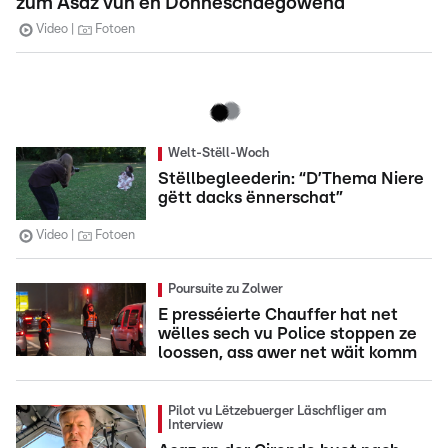
zum Asaz vun en Donneschdegowend
Video
Fotoen
Welt-Stëll-Woch
Stëllbegleederin: “D’Thema Niere
gëtt dacks ënnerschat”
Video
Fotoen
Poursuite zu Zolwer
E presséierte Chauffer hat net
wëlles sech vu Police stoppen ze
loossen, ass awer net wäit komm
Pilot vu Lëtzebuerger Läschfliger am
Interview