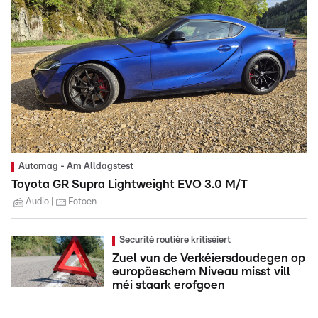
Automag - Am Alldagstest
Toyota GR Supra Lightweight EVO 3.0 M/T
Audio
Fotoen
Securité routière kritiséiert
Zuel vun de Verkéiersdoudegen op
europäeschem Niveau misst vill
méi staark erofgoen