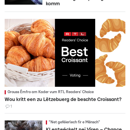
komm
Grouss Ëmfro am Kader vum RTL Readers' Choice
Wou kritt een zu Lëtzebuerg de beschte Croissant?
1
"Net geféierlech fir e Mënsch"
KI entwéckelt nei Viren – Chance