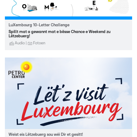
LuXembourg 10-Letter Challenge
Spillt mat a gewannt mat e bësse Chance e Weekend zu
Lëtzebuerg!
Audio
Fotoen
Weist eis Lëtzebuerg sou wéi Dir et gesitt!