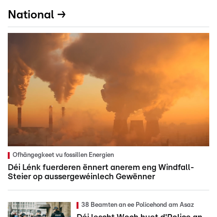
National →
Ofhängegkeet vu fossillen Energien
Déi Lénk fuerderen ënnert anerem eng Windfall-
Steier op aussergewéinlech Gewënner
38 Beamten an ee Policehond am Asaz