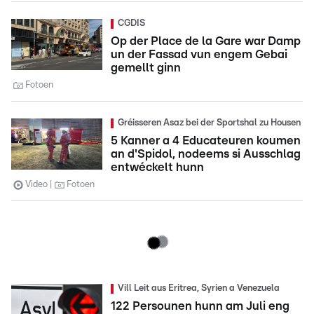
CGDIS
Op der Place de la Gare war Damp
un der Fassad vun engem Gebai
gemellt ginn
Fotoen
Gréisseren Asaz bei der Sportshal zu Housen
5 Kanner a 4 Educateuren koumen
an d'Spidol, nodeems si Ausschlag
entwéckelt hunn
Video
Fotoen
Vill Leit aus Eritrea, Syrien a Venezuela
122 Persounen hunn am Juli eng