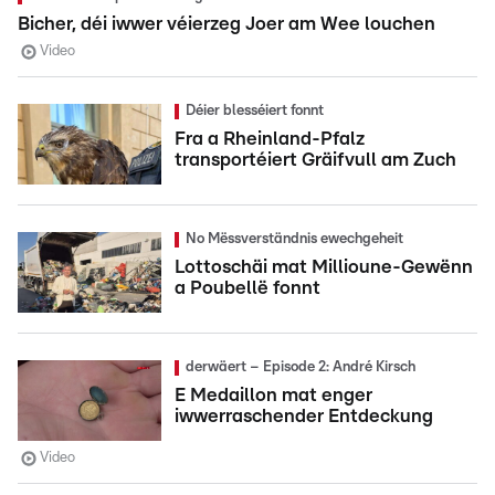
Bicher, déi iwwer véierzeg Joer am Wee louchen
Video
Déier blesséiert fonnt
Fra a Rheinland-Pfalz
transportéiert Gräifvull am Zuch
No Mëssverständnis ewechgeheit
Lottoschäi mat Millioune-Gewënn
a Poubellë fonnt
derwäert – Episode 2: André Kirsch
E Medaillon mat enger
iwwerraschender Entdeckung
Video