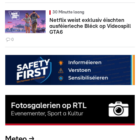
30 Minutte laang
Netflix weist exklusiv éischten
ausféierleche Bléck op Videospill
GTA6
0
Meteo →