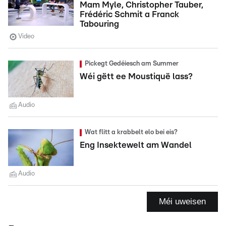
Mam Myle, Christopher Tauber,
Frédéric Schmit a Franck
Tabouring
Video
Pickegt Gedéiesch am Summer
Wéi gëtt ee Moustiquë lass?
Audio
Wat flitt a krabbelt elo bei eis?
Eng Insektewelt am Wandel
Audio
Méi uweisen