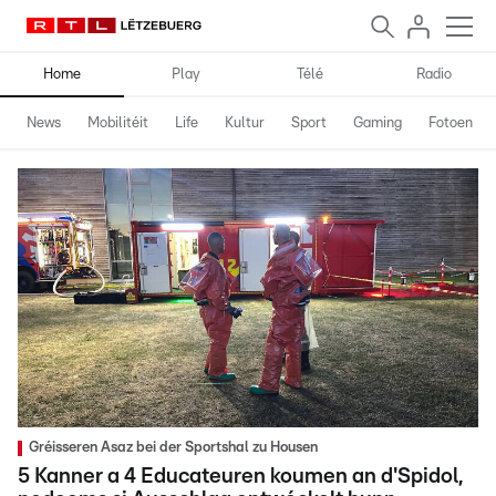
Home
Play
Télé
Radio
News
Mobilitéit
Life
Kultur
Sport
Gaming
Fotoen
Gréisseren Asaz bei der Sportshal zu Housen
5 Kanner a 4 Educateuren koumen an d'Spidol,