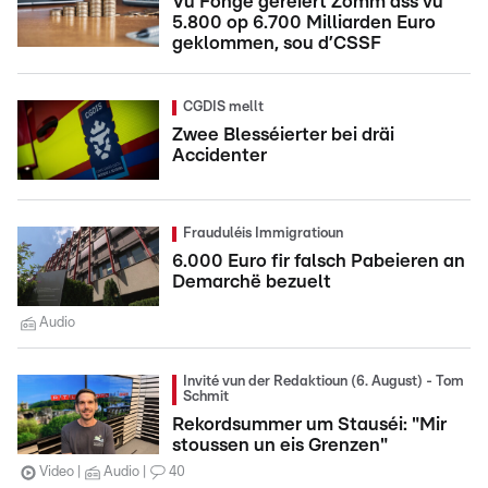
Vu Fonge geréiert Zomm ass vu
5.800 op 6.700 Milliarden Euro
geklommen, sou d’CSSF
CGDIS mellt
Zwee Blesséierter bei dräi
Accidenter
Frauduléis Immigratioun
6.000 Euro fir falsch Pabeieren an
Demarchë bezuelt
Audio
Invité vun der Redaktioun (6. August) - Tom
Schmit
Rekordsummer um Stauséi: "Mir
stoussen un eis Grenzen"
Video
Audio
40