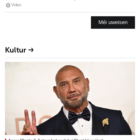
Video
Méi uweisen
Kultur →