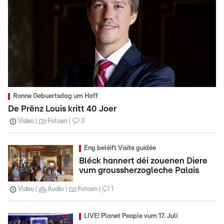
Ronne Gebuertsdag um Haff
De Prënz Louis kritt 40 Joer
Video
Fotoen
3
Eng beléift Visite guidée
Bléck hannert déi zouenen Diere
vum groussherzogleche Palais
Video
Audio
Fotoen
1
LIVE! Planet People vum 17. Juli