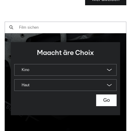
Maacht äre Choix
Kino
Haut
Go