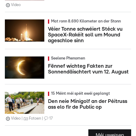
Video
Mat ronn 8.690 Kilometer an der Stonn
Véier Tonne schwéiert Stéck vu
SpaceX-Rakéit soll um Mound
ageschloe sinn
Seelene Phenomen
Fënnef wichteg Fakten zur
Sonnendäischtert vum 12. August
15 Méint méi spéit ewéi geplangt
Den neie Minigolf an der Péitruss
ass elo fir de Public op
Video
Fotoen
17
Méi uweisen