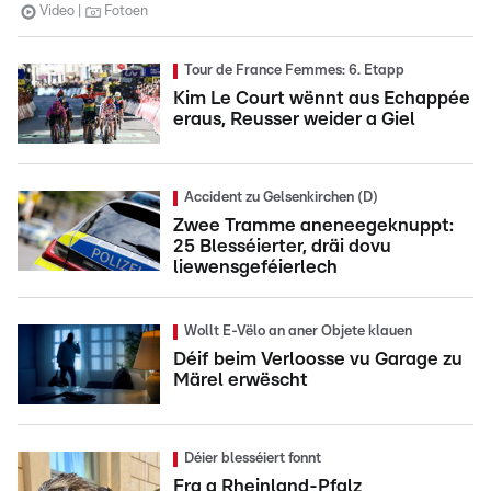
Video
Fotoen
Tour de France Femmes: 6. Etapp
Kim Le Court wënnt aus Echappée
eraus, Reusser weider a Giel
Accident zu Gelsenkirchen (D)
Zwee Tramme aneneegeknuppt:
25 Blesséierter, dräi dovu
liewensgeféierlech
Wollt E-Vëlo an aner Objete klauen
Déif beim Verloosse vu Garage zu
Märel erwëscht
Déier blesséiert fonnt
Fra a Rheinland-Pfalz