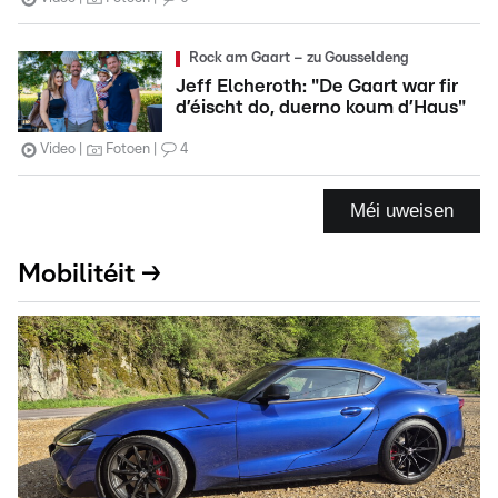
Rock am Gaart – zu Gousseldeng
Jeff Elcheroth: "De Gaart war fir
d’éischt do, duerno koum d’Haus"
Video
Fotoen
4
Méi uweisen
Mobilitéit →