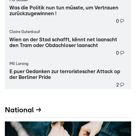
Pol Sassel
Was die Politik nun tun müsste, um Vertrauen
zurückzugewinnen !
0
Claire Gutenkauf
Wien an der Stad schafft, kënnt net laanscht
den Tram oder Obdachloser laanscht
0
Mil Lorang
E puer Gedanken zur terroristescher Attack op
der Berliner Pride
2
National →