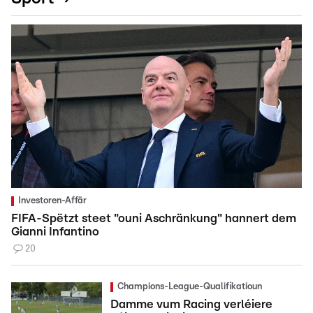
Investoren-Affär
FIFA-Spëtzt steet "ouni Aschränkung" hannert dem
Gianni Infantino
20
Champions-League-Qualifikatioun
Damme vum Racing verléiere