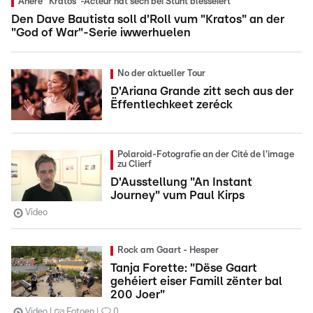
Anere "Kratos"-Acteur hat sech bei Stunt blesséiert
Den Dave Bautista soll d'Roll vum "Kratos" an der
"God of War"-Serie iwwerhuelen
No der aktueller Tour
D'Ariana Grande zitt sech aus der
Ëffentlechkeet zeréck
Polaroid-Fotografie an der Cité de l'image
zu Clierf
D'Ausstellung "An Instant
Journey" vum Paul Kirps
Video
Rock am Gaart - Hesper
Tanja Forette: "Dëse Gaart
gehéiert eiser Famill zënter bal
200 Joer"
Video
Fotoen
0