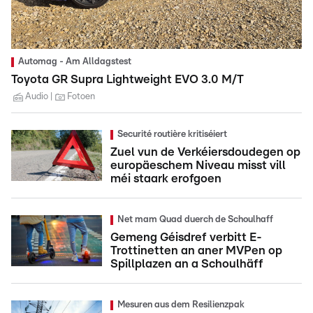
Automag - Am Alldagstest
Toyota GR Supra Lightweight EVO 3.0 M/T
Audio
Fotoen
Securité routière kritiséiert
Zuel vun de Verkéiersdoudegen op
europäeschem Niveau misst vill
méi staark erofgoen
Net mam Quad duerch de Schoulhaff
Gemeng Géisdref verbitt E-
Trottinetten an aner MVPen op
Spillplazen an a Schoulhäff
Mesuren aus dem Resilienzpak