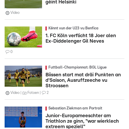
géint Helsinki
Video
Kënnt vun der U23 vu Benfica
1. FC Köln verflicht 18 Joer alen
Ex-Diddelenger Gil Neves
0
Futtball-Championnat: BGL Ligue
Biissen start mat dräi Punkten an
d'Saison, Ausruffzeeche vu
Stroossen
Video
Fotoen
2
Sebastian Ziekman am Portrait
Junior-Europameeschter am
Triathlon ze ginn, "war wierklech
extreem speziell"