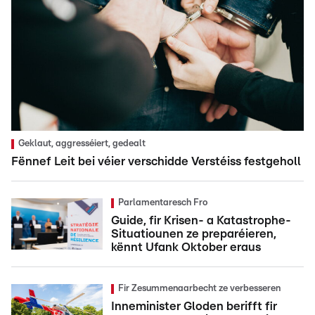
Geklaut, aggresséiert, gedealt
Fënnef Leit bei véier verschidde Verstéiss festgeholl
Parlamentaresch Fro
Guide, fir Krisen- a Katastrophe-
Situatiounen ze preparéieren,
kënnt Ufank Oktober eraus
Fir Zesummenaarbecht ze verbesseren
Inneminister Gloden berifft fir