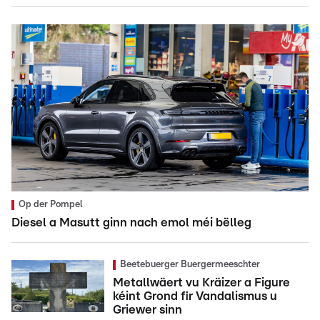
Op der Pompel
Diesel a Masutt ginn nach emol méi bëlleg
Beetebuerger Buergermeeschter
Metallwäert vu Kräizer a Figure
kéint Grond fir Vandalismus u
Griewer sinn