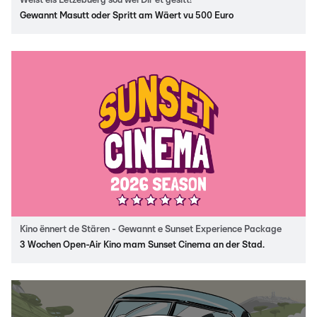
Weist eis Lëtzebuerg sou wéi Dir et gesitt!
Gewannt Masutt oder Spritt am Wäert vu 500 Euro
Kino ënnert de Stären - Gewannt e Sunset Experience Package
3 Wochen Open-Air Kino mam Sunset Cinema an der Stad.