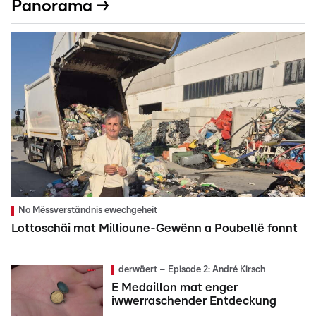
Panorama →
No Mëssverständnis ewechgeheit
Lottoschäi mat Millioune-Gewënn a Poubellë fonnt
derwäert – Episode 2: André Kirsch
E Medaillon mat enger
iwwerraschender Entdeckung