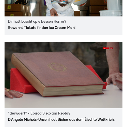
Dir hutt Loscht op e bëssen Horror?
Gewannt Tickete fir den Ice Cream Man!
"derwäert" - Episod 3 elo am Replay
D'Angèle Michels-Unsen huet Bicher aus dem Éischte Weltkrich.