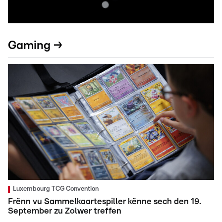
Gaming →
Luxembourg TCG Convention
Frënn vu Sammelkaartespiller kënne sech den 19.
September zu Zolwer treffen