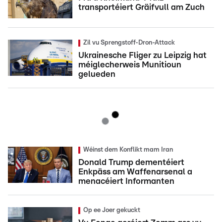
transportéiert Gräifvull am Zuch
Zil vu Sprengstoff-Dron-Attack
Ukrainesche Fliger zu Leipzig hat
méiglecherweis Munitioun
gelueden
Wéinst dem Konflikt mam Iran
Donald Trump dementéiert
Enkpäss am Waffenarsenal a
menacéiert Informanten
Op ee Joer gekuckt