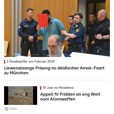
2 Doudesaffer am Februar 2025
Liewenslaange Prisong no déidlecher Amok-Faart
zu München
81 Joer no Hiroshima
Appell fir Fridden an eng Welt
ouni Atomwaffen
Video