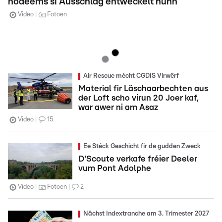
nodeems si Ausschlag entwéckelt hunn
Video
Fotoen
Air Rescue mécht CGDIS Virwërf
Material fir Läschaarbechten aus
der Loft scho virun 20 Joer kaf,
war awer ni am Asaz
Video
15
Ee Stéck Geschicht fir de gudden Zweck
D'Scoute verkafe fréier Deeler
vum Pont Adolphe
Video
Fotoen
2
Nächst Indextranche am 3. Trimester 2027