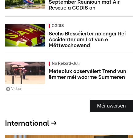
September Reunioun mat Air
Rescue a CGDIS an
CGDIS
Sechs Blesséierter no enger Rei
Accidenter am Laf vun e
Mëttwochowend
No Rekord-Juli
Meteolux observéiert Trend vun
ëmmer méi waarme Summeren
Video
Méi uweisen
International →