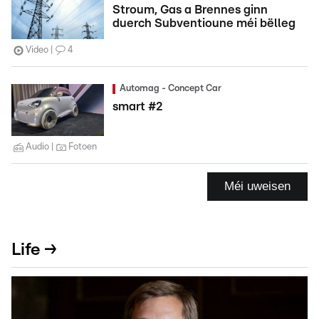
Stroum, Gas a Brennes ginn
duerch Subventioune méi bëlleg
Video
4
Automag - Concept Car
smart #2
Audio
Fotoen
Méi uweisen
Life →