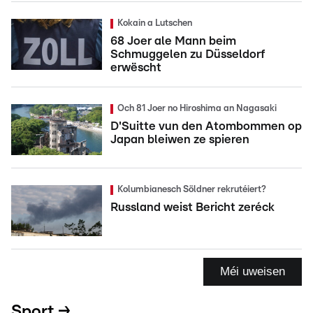
Kokain a Lutschen
68 Joer ale Mann beim
Schmuggelen zu Düsseldorf
erwëscht
Och 81 Joer no Hiroshima an Nagasaki
D'Suitte vun den Atombommen op
Japan bleiwen ze spieren
Kolumbianesch Söldner rekrutéiert?
Russland weist Bericht zeréck
Méi uweisen
Sport →