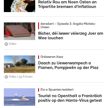
Relativ Rou am Noen Osten an
Tripartite bremsen d'Inflatioun
derwäert – Episode 3: Angèle Michels-
Unsen
Bicher, déi iwwer véierzeg Joer am
Wee louchen
Video
Gréisseren Asaz
Daach zu Uewerwampech a
Flamen, Pompjeeën op der Plaz
Video
Fotoen
Elo a Spuenien isoléiert
Tourist no Openthalt a Frankräich
positiv op den Hanta-Virus getest