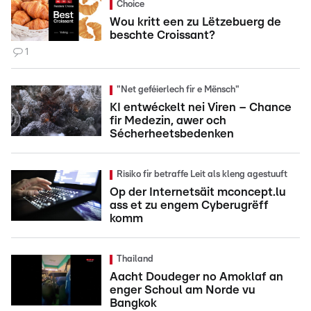
Choice
Wou kritt een zu Lëtzebuerg de
beschte Croissant?
1
"Net geféierlech fir e Mënsch"
KI entwéckelt nei Viren – Chance
fir Medezin, awer och
Sécherheetsbedenken
Risiko fir betraffe Leit als kleng agestuuft
Op der Internetsäit mconcept.lu
ass et zu engem Cyberugrëff
komm
Thailand
Aacht Doudeger no Amoklaf an
enger Schoul am Norde vu
Bangkok