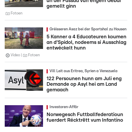
un der Fassad vun engem Gebai
gemellt ginn
Fotoen
Gréisseren Asaz bei der Sportshal zu Housen
5 Kanner a 4 Educateuren koumen
an d'Spidol, nodeems si Ausschlag
entwéckelt hunn
Video
Fotoen
Vill Leit aus Eritrea, Syrien a Venezuela
122 Persounen hunn am Juli eng
Demande op Asyl hei am Land
gemaach
Investoren-Affär
Norwegesch Futtballfederatioun
fuerdert Récktrëtt vum Infantino