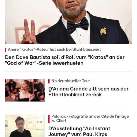
Anere "Kratos"-Acteur hat sech bei Stunt blesséiert
Den Dave Bautista soll d'Roll vum "Kratos" an der
"God of War"-Serie iwwerhuelen
No der aktueller Tour
D'Ariana Grande zitt sech aus der
Ëffentlechkeet zeréck
Polaroid-Fotografie an der Cité de l'image
zu Clierf
D'Ausstellung "An Instant
Journey" vum Paul Kirps