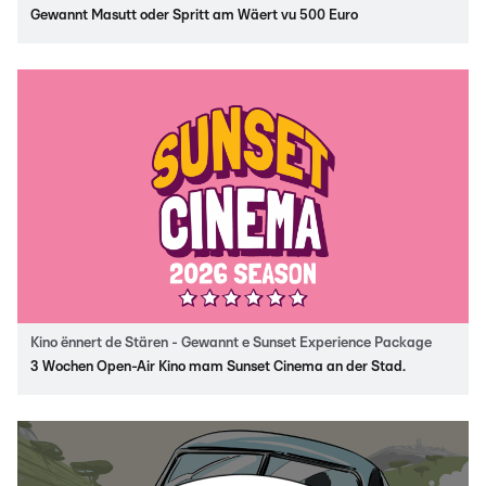
Gewannt Masutt oder Spritt am Wäert vu 500 Euro
Kino ënnert de Stären - Gewannt e Sunset Experience Package
3 Wochen Open-Air Kino mam Sunset Cinema an der Stad.