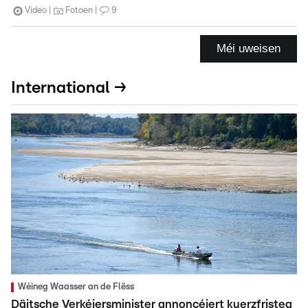
Video
Fotoen
9
Méi uweisen
International →
Wéineg Waasser an de Flëss
Däitsche Verkéiersminister annoncéiert kuerzfristeg