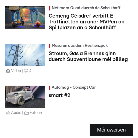
Net mam Quad duerch de Schoulhaff
Gemeng Géisdref verbitt E-
Trottinetten an aner MVPen op
Spillplazen an a Schoulhäff
Mesuren aus dem Resilienzpak
Stroum, Gas a Brennes ginn
duerch Subventioune méi bëlleg
Video
4
Automag - Concept Car
smart #2
Audio
Fotoen
Méi uweisen