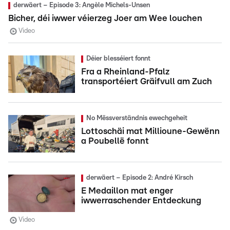
derwäert – Episode 3: Angèle Michels-Unsen
Bicher, déi iwwer véierzeg Joer am Wee louchen
Video
Déier blesséiert fonnt
Fra a Rheinland-Pfalz
transportéiert Gräifvull am Zuch
No Mëssverständnis ewechgeheit
Lottoschäi mat Millioune-Gewënn
a Poubellë fonnt
derwäert – Episode 2: André Kirsch
E Medaillon mat enger
iwwerraschender Entdeckung
Video