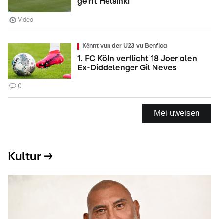
géint Helsinki
Video
Kënnt vun der U23 vu Benfica
1. FC Köln verflicht 18 Joer alen
Ex-Diddelenger Gil Neves
0
Méi uweisen
Kultur →