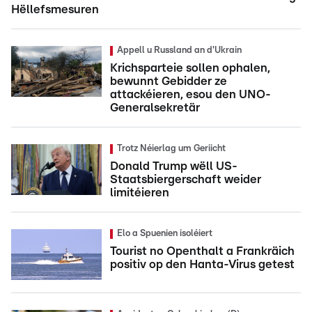
Hëllefsmesuren
Appell u Russland an d'Ukrain
Krichsparteie sollen ophalen,
bewunnt Gebidder ze
attackéieren, esou den UNO-
Generalsekretär
Trotz Néierlag um Geriicht
Donald Trump wëll US-
Staatsbiergerschaft weider
limitéieren
Elo a Spuenien isoléiert
Tourist no Openthalt a Frankräich
positiv op den Hanta-Virus getest