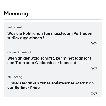
Meenung
Pol Sassel
Was die Politik nun tun müsste, um Vertrauen
zurückzugewinnen !
0
Claire Gutenkauf
Wien an der Stad schafft, kënnt net laanscht
den Tram oder Obdachloser laanscht
0
Mil Lorang
E puer Gedanken zur terroristescher Attack op
der Berliner Pride
2