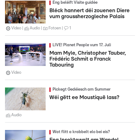
Eng beléift Visite guidée
Bléck hannert déi zouenen Diere
vum groussherzogleche Palais
Video
Audio
Fotoen
1
LIVE! Planet People vum 17. Juli
Mam Myle, Christopher Tauber,
Frédéric Schmit a Franck
Tabouring
Video
Pickegt Gedéiesch am Summer
Wéi gëtt ee Moustiquë lass?
Audio
Wat flitt a krabbelt elo bei eis?
Eng Insektewelt am Wandel