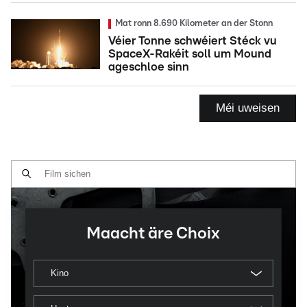
Mat ronn 8.690 Kilometer an der Stonn
Véier Tonne schwéiert Stéck vu
SpaceX-Rakéit soll um Mound
ageschloe sinn
Méi uweisen
Maacht äre Choix
Kino