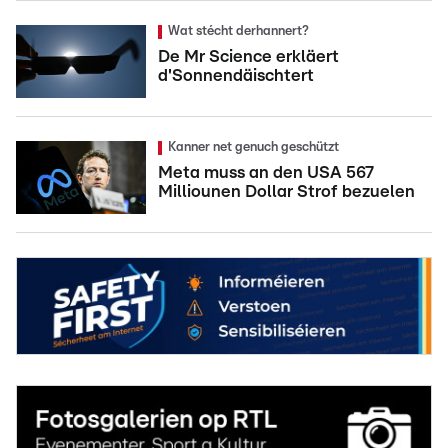
Wat stécht derhannert?
De Mr Science erkläert
d'Sonnendäischtert
Kanner net genuch geschützt
Meta muss an den USA 567
Milliounen Dollar Strof bezuelen