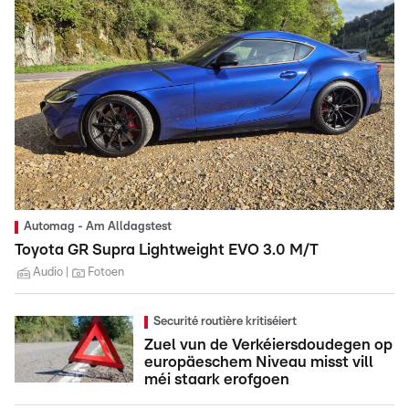
Automag - Am Alldagstest
Toyota GR Supra Lightweight EVO 3.0 M/T
Audio
Fotoen
Securité routière kritiséiert
Zuel vun de Verkéiersdoudegen op
europäeschem Niveau misst vill
méi staark erofgoen