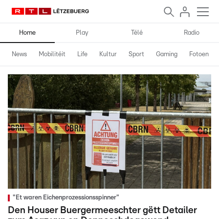
Home
Play
Télé
Radio
News
Mobilitéit
Life
Kultur
Sport
Gaming
Fotoen
"Et waren Eichenprozessionsspinner"
Den Houser Buergermeeschter gëtt Detailer