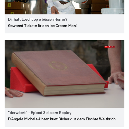
Dir hutt Loscht op e bëssen Horror?
Gewannt Tickete fir den Ice Cream Man!
"derwäert" - Episod 3 elo am Replay
D'Angèle Michels-Unsen huet Bicher aus dem Éischte Weltkrich.