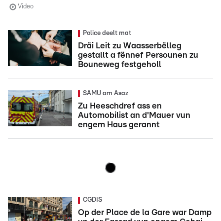
Video
Police deelt mat
Dräi Leit zu Waasserbëlleg
gestallt a fënnef Persounen zu
Bouneweg festgeholl
SAMU am Asaz
Zu Heeschdref ass en
Automobilist an d'Mauer vun
engem Haus gerannt
CGDIS
Op der Place de la Gare war Damp