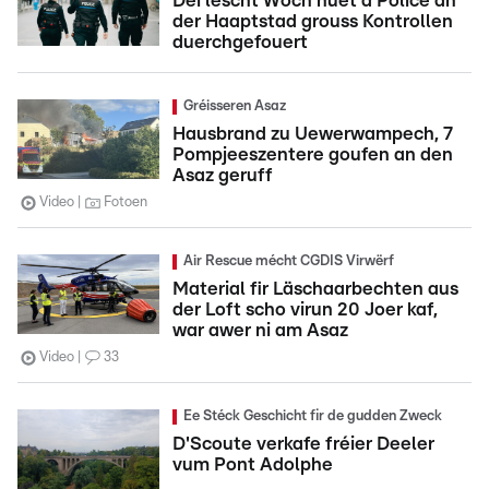
Déi lescht Woch huet d'Police an
der Haaptstad grouss Kontrollen
duerchgefouert
Gréisseren Asaz
Hausbrand zu Uewerwampech, 7
Pompjeeszentere goufen an den
Asaz geruff
Video
Fotoen
Air Rescue mécht CGDIS Virwërf
Material fir Läschaarbechten aus
der Loft scho virun 20 Joer kaf,
war awer ni am Asaz
Video
33
Ee Stéck Geschicht fir de gudden Zweck
D'Scoute verkafe fréier Deeler
vum Pont Adolphe