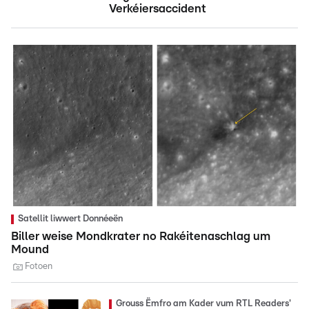
Verkéiersaccident
Satellit liwwert Donnéeën
Biller weise Mondkrater no Rakéitenaschlag um
Mound
Fotoen
Grouss Ëmfro am Kader vum RTL Readers'