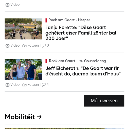
Video
Rock am Gaart - Hesper
Tanja Forette: "Dëse Gaart
gehéiert eiser Famill zënter bal
200 Joer"
Video
Fotoen
0
Rock am Gaart – zu Gousseldeng
Jeff Elcheroth: "De Gaart war fir
d’éischt do, duerno koum d’Haus"
Video
Fotoen
4
Méi uweisen
Mobilitéit →