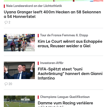
Neie Landesrekord an der Liichtathletik
Uyana Granger leeft 400m Hecken an 58 Sekonnen
a 54 Honnertstel
2
Tour de France Femmes: 6. Etapp
Kim Le Court wënnt aus Echappée
eraus, Reusser weider a Giel
Investoren-Affär
FIFA-Spëtzt steet "ouni
Aschränkung" hannert dem Gianni
Infantino
20
Champions-League-Qualifikatioun
Damme vum Racing verléiere