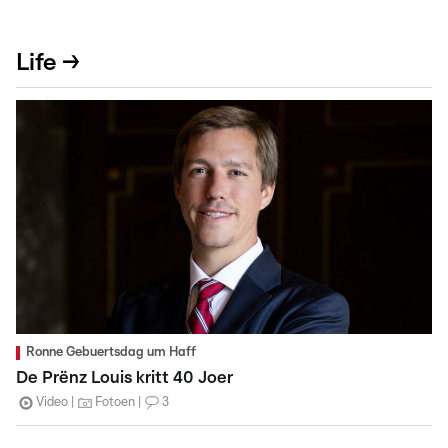
Life →
Ronne Gebuertsdag um Haff
De Prënz Louis kritt 40 Joer
Video
Fotoen
3