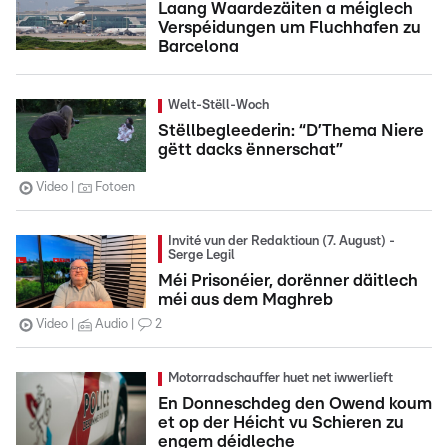
Laang Waardezäiten a méiglech
Verspéidungen um Fluchhafen zu
Barcelona
Welt-Stëll-Woch
Stëllbegleederin: “D’Thema Niere
gëtt dacks ënnerschat”
Video
Fotoen
Invité vun der Redaktioun (7. August) -
Serge Legil
Méi Prisonéier, dorënner däitlech
méi aus dem Maghreb
Video
Audio
2
Motorradschauffer huet net iwwerlieft
En Donneschdeg den Owend koum
et op der Héicht vu Schieren zu
engem déidleche