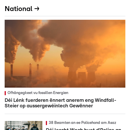
National →
Ofhängegkeet vu fossillen Energien
Déi Lénk fuerderen ënnert anerem eng Windfall-
Steier op aussergewéinlech Gewënner
38 Beamten an ee Policehond am Asaz