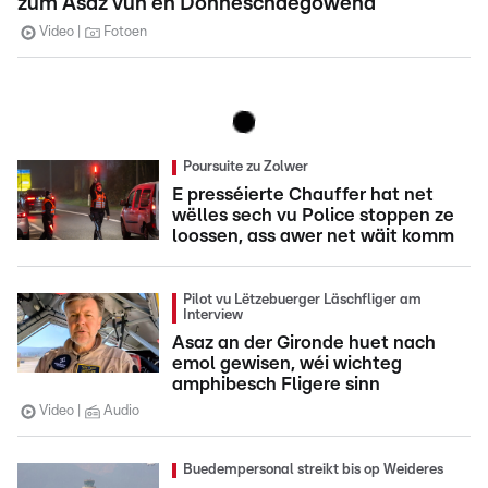
zum Asaz vun en Donneschdegowend
Video
Fotoen
Poursuite zu Zolwer
E presséierte Chauffer hat net
wëlles sech vu Police stoppen ze
loossen, ass awer net wäit komm
Pilot vu Lëtzebuerger Läschfliger am
Interview
Asaz an der Gironde huet nach
emol gewisen, wéi wichteg
amphibesch Fligere sinn
Video
Audio
Buedempersonal streikt bis op Weideres