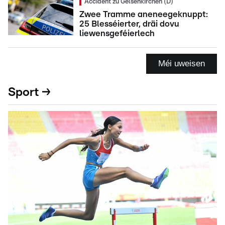
Accident zu Gelsenkirchen (D)
Zwee Tramme aneneegeknuppt:
25 Blesséierter, dräi dovu
liewensgeféierlech
Méi uweisen
Sport →