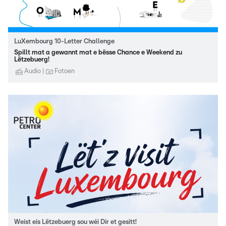
LuXembourg 10-Letter Challenge
Spillt mat a gewannt mat e bësse Chance e Weekend zu
Lëtzebuerg!
Audio
Fotoen
Weist eis Lëtzebuerg sou wéi Dir et gesitt!