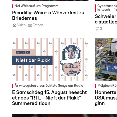
Nei Wäiprouf um Programm
Cyberattacke
kritesch Inf
Picadilly: Wäin- a Wënzerfest zu
Schwéier 
Briedemes
a staatl
Video
Fotoen
3
Är witzegsten a verrécktste Songs um Radio
Méiglech Rës
E Samschdeg 15. August heescht
Honnerte
et nees "RTL - Nieft der Plakk" -
USA muss
Summereditioun
ginn