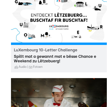
LuXembourg 10-Letter Challenge
Spillt mat a gewannt mat e bësse Chance e
Weekend zu Lëtzebuerg!
Audio
Fotoen