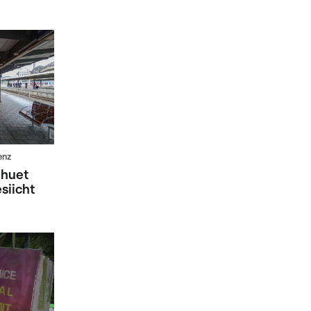
enz
 huet
siicht