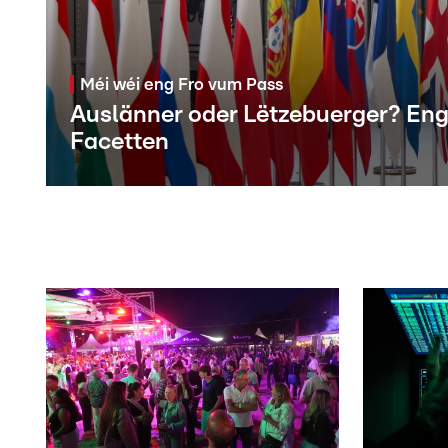
Méi wéi eng Fro vum Pass
Auslänner oder Lëtzebuerger? Eng S
Facetten