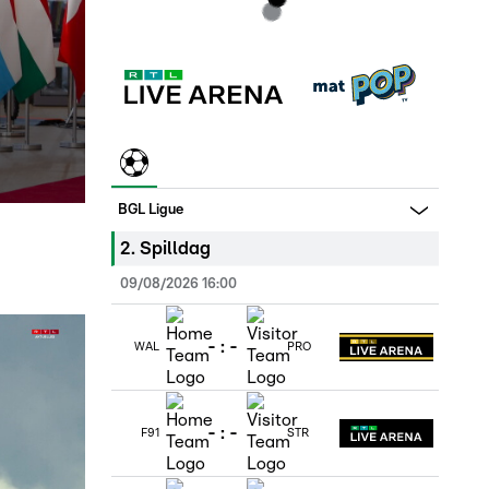
BGL Ligue
2
.
Spilldag
09/08/2026 16:00
-
:
-
WAL
PRO
-
:
-
F91
STR