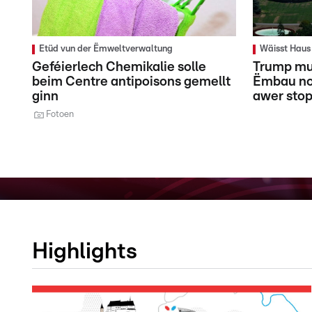
Etüd vun der Ëmweltverwaltung
Wäisst Haus 
Geféierlech Chemikalie solle
Trump mu
beim Centre antipoisons gemellt
Ëmbau no 
ginn
awer sto
Fotoen
Highlights