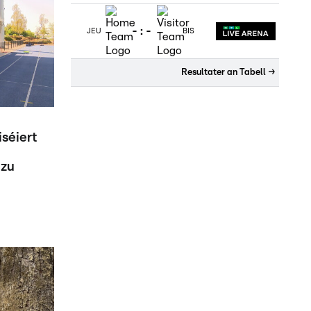
-
:
-
JEU
BIS
Resultater an Tabell
→
iséiert
 zu