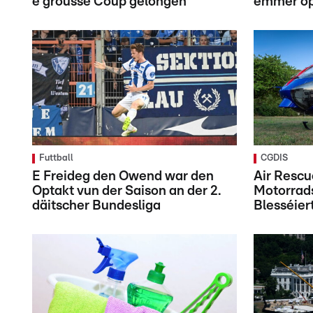
e grousse Coup gelongen
ëmmer op
Futtball
CGDIS
E Freideg den Owend war den
Air Resc
Optakt vun der Saison an der 2.
Motorrads
däitscher Bundesliga
Blesséiert