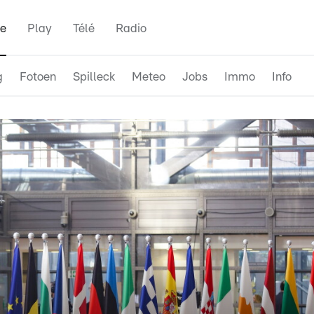
e
Play
Télé
Radio
g
Fotoen
Spilleck
Meteo
Jobs
Immo
Info