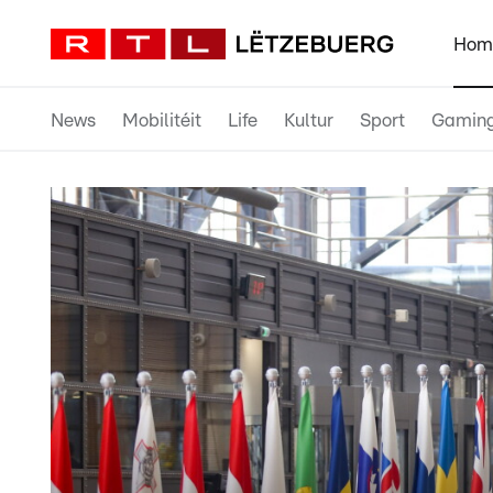
Hom
News
Mobilitéit
Life
Kultur
Sport
Gamin