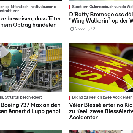
n op ëffentlech Institutiounen a
Steet am Guinnessbuch vun de Wel
rastrukturen
D'Betty Bromage ass déi
ze beweisen, dass Täter
"Wing Walkerin" op der 
echem Optrag handelen
Video
0
s, Struktur beschiedegt
Brand zu Keel an zwee Accidenter
 Boeing 737 Max an den
Véier Blesséierter no Ki
en ënnert d'Lupp geholl
zu Keel, zwee Blesséiert
Accidenter