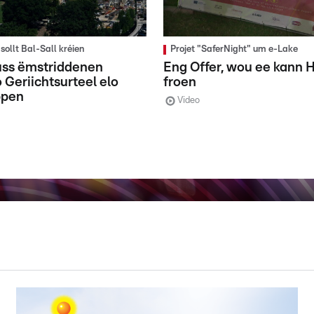
sollt Bal-Sall kréien
Projet "SaferNight" um e-Lake
ss ëmstriddenen
Eng Offer, wou ee kann H
Geriichtsurteel elo
froen
ppen
Video