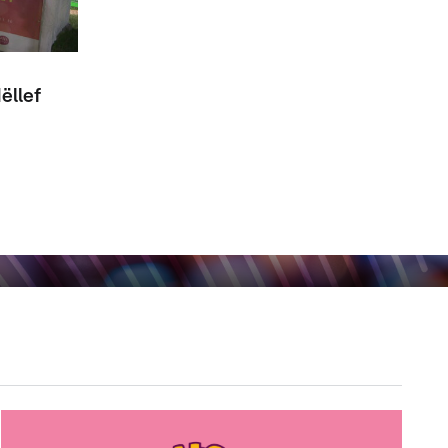
ëllef