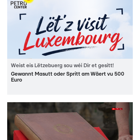
Weist eis Lëtzebuerg sou wéi Dir et gesitt!
Gewannt Masutt oder Spritt am Wäert vu 500
Euro