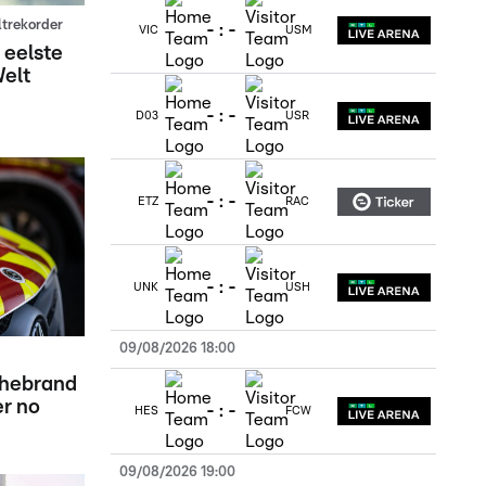
trekorder
-
:
-
VIC
USM
 eelste
Welt
-
:
-
D03
USR
-
:
-
ETZ
RAC
-
:
-
UNK
USH
09/08/2026 18:00
chebrand
er no
-
:
-
HES
FCW
09/08/2026 19:00