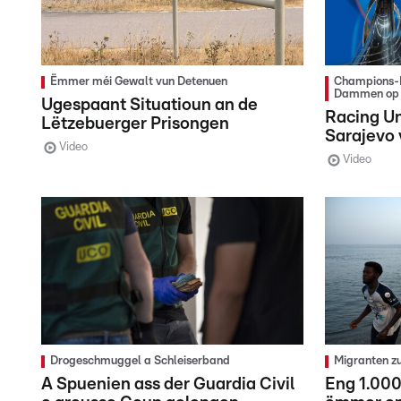
Ëmmer méi Gewalt vun Detenuen
Champions-L
Dammen op 
Ugespaant Situatioun an de
Racing U
Lëtzebuerger Prisongen
Sarajevo 
Video
Video
Drogeschmuggel a Schleiserband
Migranten z
A Spuenien ass der Guardia Civil
Eng 1.000