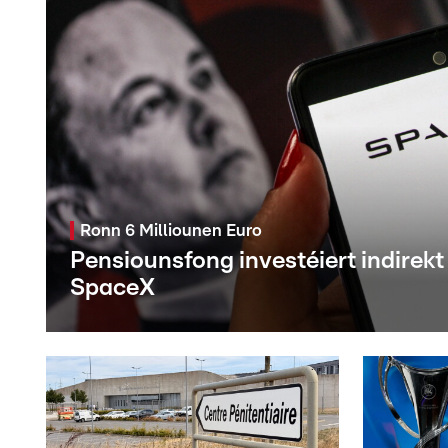
Ronn 6 Milliounen Euro
Pensiounsfong investéiert indirekt
SpaceX