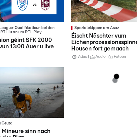
eague-Qualifikatioun bei den
Spezialekippen am Asaz
RTL.lu an um RTL Play
Éischt Näschter vum
nion géint SFK 2000
Eichenprozessionsspinne
vun 13:00 Auer u live
Housen fort gemaach
Video
Audio
Fotoen
u Ceuta
 Mineure sinn nach