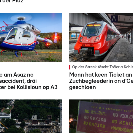
 der Plaz
Op der Streck tëscht Tréier a Kobl
ue am Asaz no
Mann hat keen Ticket an
accident, dräi
Zuchbegleederin an d'Ge
er bei Kollisioun op A3
geschloen