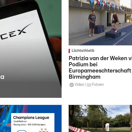
Liichtathletik
Patrizia van der Weken v
Podium bei
Europameeschterschaft
 a
Birmingham
Video
Fotoen