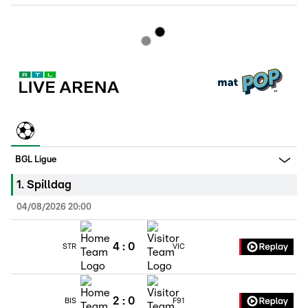
BGL Ligue
1
.
Spilldag
04/08/2026 20:00
4
:
0
STR
VIC
2
:
0
BIS
F91