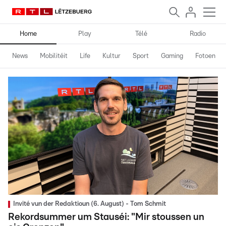
Home
Play
Télé
Radio
News
Mobilitéit
Life
Kultur
Sport
Gaming
Fotoen
Invité vun der Redaktioun (6. August) - Tom Schmit
Rekordsummer um Stauséi: "Mir stoussen un