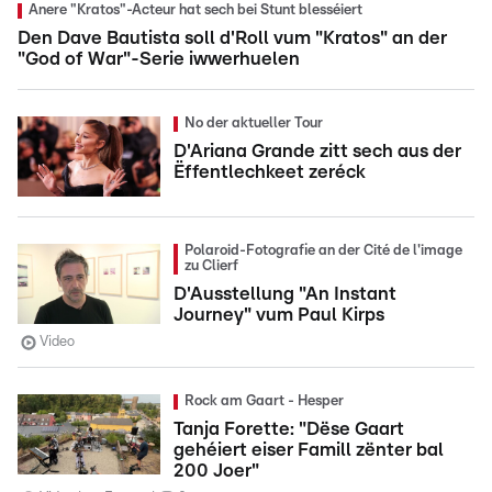
Anere "Kratos"-Acteur hat sech bei Stunt blesséiert
Den Dave Bautista soll d'Roll vum "Kratos" an der
"God of War"-Serie iwwerhuelen
No der aktueller Tour
D'Ariana Grande zitt sech aus der
Ëffentlechkeet zeréck
Polaroid-Fotografie an der Cité de l'image
zu Clierf
D'Ausstellung "An Instant
Journey" vum Paul Kirps
Video
Rock am Gaart - Hesper
Tanja Forette: "Dëse Gaart
gehéiert eiser Famill zënter bal
200 Joer"