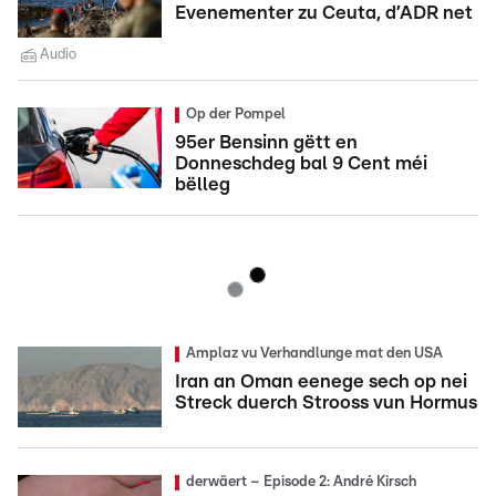
Evenementer zu Ceuta, d’ADR net
Audio
Op der Pompel
95er Bensinn gëtt en
Donneschdeg bal 9 Cent méi
bëlleg
Amplaz vu Verhandlunge mat den USA
Iran an Oman eenege sech op nei
Streck duerch Strooss vun Hormus
derwäert – Episode 2: André Kirsch