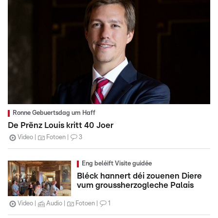
Ronne Gebuertsdag um Haff
De Prënz Louis kritt 40 Joer
Video
Fotoen
3
Eng beléift Visite guidée
Bléck hannert déi zouenen Diere
vum groussherzogleche Palais
Video
Audio
Fotoen
1