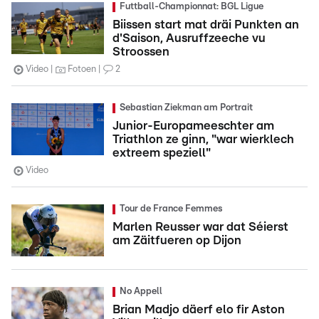
Futtball-Championnat: BGL Ligue
Biissen start mat dräi Punkten an
d'Saison, Ausruffzeeche vu
Stroossen
Video
Fotoen
2
Sebastian Ziekman am Portrait
Junior-Europameeschter am
Triathlon ze ginn, "war wierklech
extreem speziell"
Video
Tour de France Femmes
Marlen Reusser war dat Séierst
am Zäitfueren op Dijon
No Appell
Brian Madjo däerf elo fir Aston