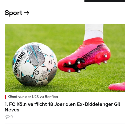
Sport →
Kënnt vun der U23 vu Benfica
1. FC Köln verflicht 18 Joer alen Ex-Diddelenger Gil
Neves
0