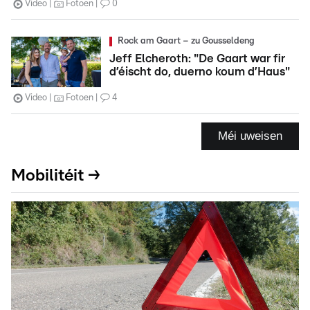
Video
Fotoen
0
Rock am Gaart – zu Gousseldeng
Jeff Elcheroth: "De Gaart war fir
d’éischt do, duerno koum d’Haus"
Video
Fotoen
4
Méi uweisen
Mobilitéit →