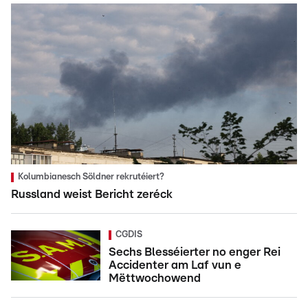
Kolumbianesch Söldner rekrutéiert?
Russland weist Bericht zeréck
CGDIS
Sechs Blesséierter no enger Rei
Accidenter am Laf vun e
Mëttwochowend