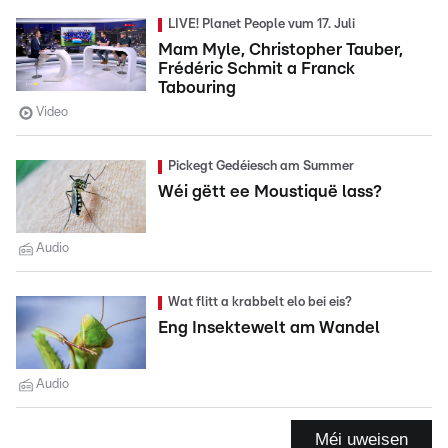
LIVE! Planet People vum 17. Juli
Mam Myle, Christopher Tauber,
Frédéric Schmit a Franck
Tabouring
Video
Pickegt Gedéiesch am Summer
Wéi gëtt ee Moustiquë lass?
Audio
Wat flitt a krabbelt elo bei eis?
Eng Insektewelt am Wandel
Audio
Méi uweisen