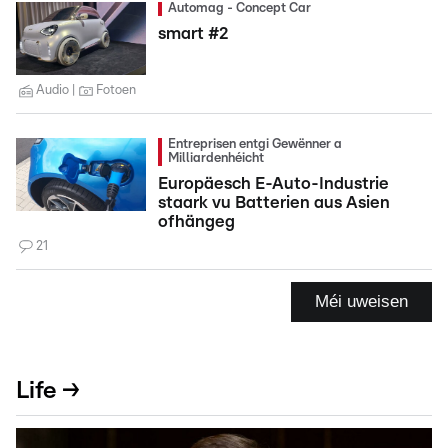
Automag - Concept Car
smart #2
Audio
Fotoen
Entreprisen entgi Gewënner a
Milliardenhéicht
Europäesch E-Auto-Industrie
staark vu Batterien aus Asien
ofhängeg
21
Méi uweisen
Life →