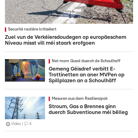
Securité routière kritiséiert
Zuel vun de Verkéiersdoudegen op europäeschem
Niveau misst vill méi staark erofgoen
Net mam Quad duerch de Schoulhaff
Gemeng Géisdref verbitt E-
Trottinetten an aner MVPen op
Spillplazen an a Schoulhäff
Mesuren aus dem Resilienzpak
Stroum, Gas a Brennes ginn
duerch Subventioune méi bëlleg
Video
4