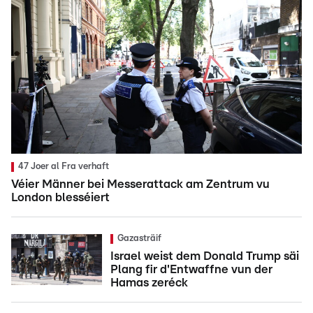
47 Joer al Fra verhaft
Véier Männer bei Messerattack am Zentrum vu
London blesséiert
Gazasträif
Israel weist dem Donald Trump säi
Plang fir d'Entwaffne vun der
Hamas zeréck