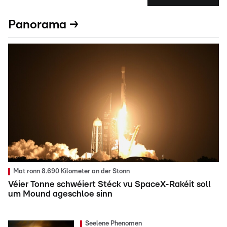
Panorama →
Mat ronn 8.690 Kilometer an der Stonn
Véier Tonne schwéiert Stéck vu SpaceX-Rakéit soll
um Mound ageschloe sinn
Seelene Phenomen