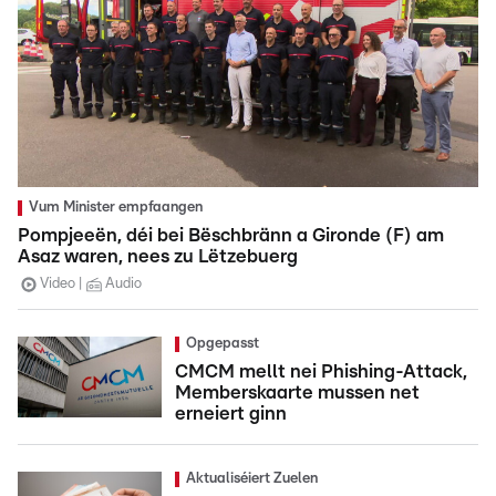
Vum Minister empfaangen
Pompjeeën, déi bei Bëschbränn a Gironde (F) am
Asaz waren, nees zu Lëtzebuerg
Video
Audio
Opgepasst
CMCM mellt nei Phishing-Attack,
Memberskaarte mussen net
erneiert ginn
Aktualiséiert Zuelen