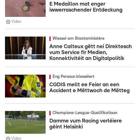
E Medaillon mat enger
iwwerraschender Entdeckung
Video
Wiessel am Staatsministère
Anne Calteux gëtt nei Direktesch
vum Service fir Medien,
Konnektivitéit an Digitalpolitik
Eng Persoun blesséiert
CGDIS mellt ee Feier an een
Accident e Mëttwoch de Mëtteg
Champions-League-Qualifikatioun
Damme vum Racing verléiere
géint Helsinki
Video