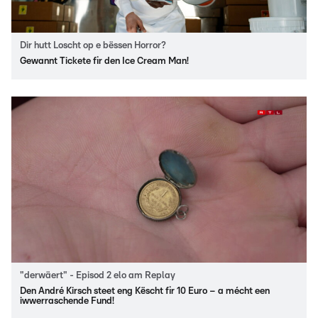
Dir hutt Loscht op e bëssen Horror?
Gewannt Tickete fir den Ice Cream Man!
"derwäert" - Episod 2 elo am Replay
Den André Kirsch steet eng Këscht fir 10 Euro – a mécht een
iwwerraschende Fund!