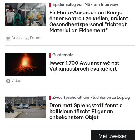
Epidemiolog vun MSF am Interview
Fir Ebola-Ausbroch am Kongo
ënner Kontroll ze kréien, bräicht
Gesondheetspersonal "richtegt
Material an Ekipement"
Audio
Fotoen
Guatemala
Iwwer 1.700 Awunner wéinst
Vulkanausbroch evakuéiert
Video
Zwee Tëschefäll um Fluchhafen zu Leipzig
Dron mat Sprengstoff fonnt a
Kollisioun tëscht Fliger an
onbekanntem Objet
Méi uweisen