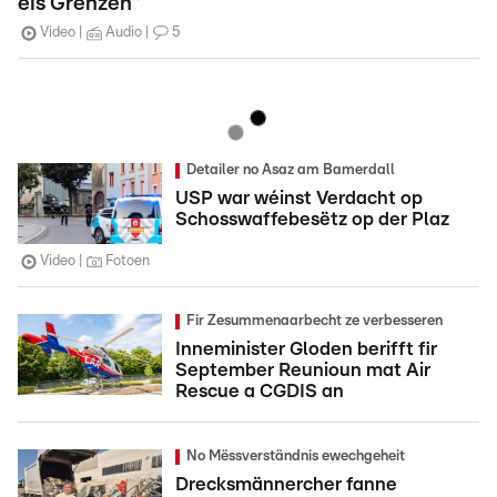
eis Grenzen"
Video
Audio
5
Detailer no Asaz am Bamerdall
USP war wéinst Verdacht op
Schosswaffebesëtz op der Plaz
Video
Fotoen
Fir Zesummenaarbecht ze verbesseren
Inneminister Gloden berifft fir
September Reunioun mat Air
Rescue a CGDIS an
No Mëssverständnis ewechgeheit
Drecksmännercher fanne