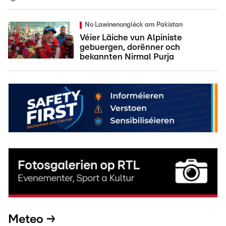
No Lawinenongléck am Pakistan
Véier Läiche vun Alpiniste
gebuergen, dorënner och
bekannten Nirmal Purja
Meteo →