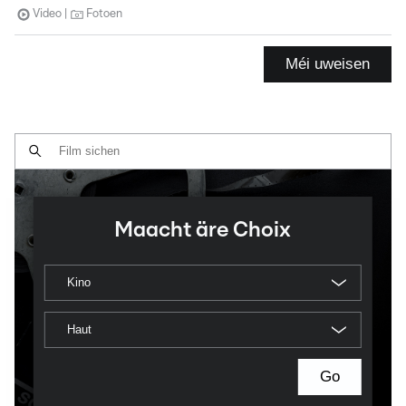
Video
Fotoen
Méi uweisen
Maacht äre Choix
Kino
Haut
Go