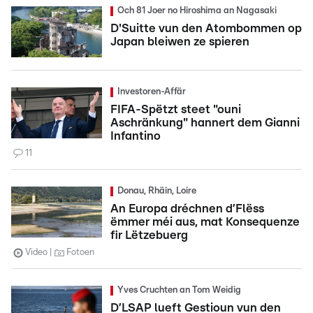
Och 81 Joer no Hiroshima an Nagasaki
D'Suitte vun den Atombommen op
Japan bleiwen ze spieren
Investoren-Affär
FIFA-Spëtzt steet "ouni
Aschränkung" hannert dem Gianni
Infantino
11
Donau, Rhäin, Loire
An Europa dréchnen d’Flëss
ëmmer méi aus, mat Konsequenze
fir Lëtzebuerg
Video
Fotoen
Yves Cruchten an Tom Weidig
D’LSAP lueft Gestioun vun den