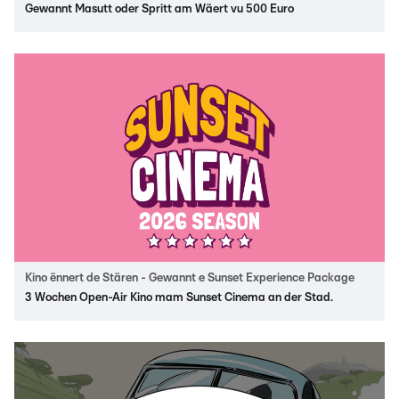
Gewannt Masutt oder Spritt am Wäert vu 500 Euro
Kino ënnert de Stären - Gewannt e Sunset Experience Package
3 Wochen Open-Air Kino mam Sunset Cinema an der Stad.