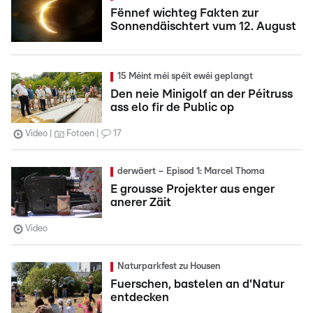
Fënnef wichteg Fakten zur
Sonnendäischtert vum 12. August
15 Méint méi spéit ewéi geplangt
Den neie Minigolf an der Péitruss
ass elo fir de Public op
Video
Fotoen
17
derwäert – Episod 1: Marcel Thoma
E grousse Projekter aus enger
anerer Zäit
Video
Naturparkfest zu Housen
Fuerschen, bastelen an d'Natur
entdecken