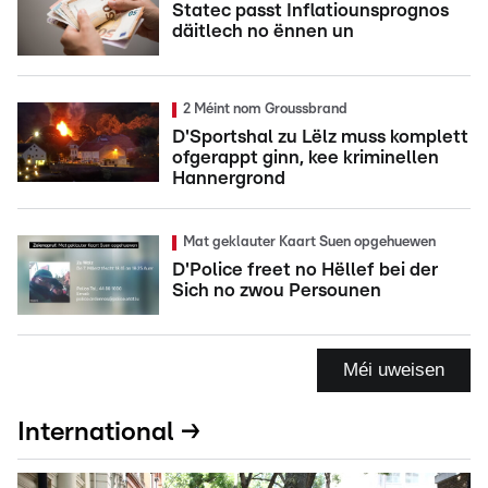
Statec passt Inflatiounsprognos
däitlech no ënnen un
2 Méint nom Groussbrand
D'Sportshal zu Lëlz muss komplett
ofgerappt ginn, kee kriminellen
Hannergrond
Mat geklauter Kaart Suen opgehuewen
D'Police freet no Hëllef bei der
Sich no zwou Persounen
Méi uweisen
International →