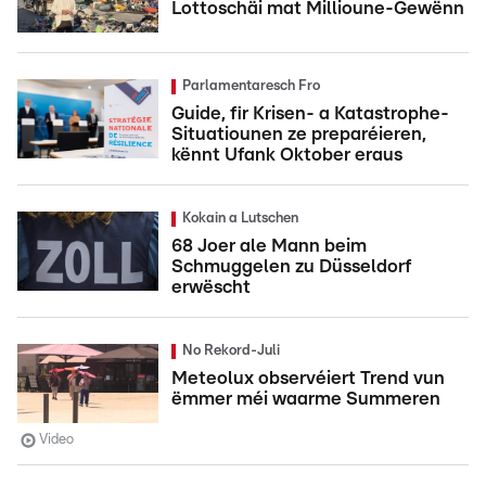
Lottoschäi mat Millioune-Gewënn
Parlamentaresch Fro
Guide, fir Krisen- a Katastrophe-
Situatiounen ze preparéieren,
kënnt Ufank Oktober eraus
Kokain a Lutschen
68 Joer ale Mann beim
Schmuggelen zu Düsseldorf
erwëscht
No Rekord-Juli
Meteolux observéiert Trend vun
ëmmer méi waarme Summeren
Video