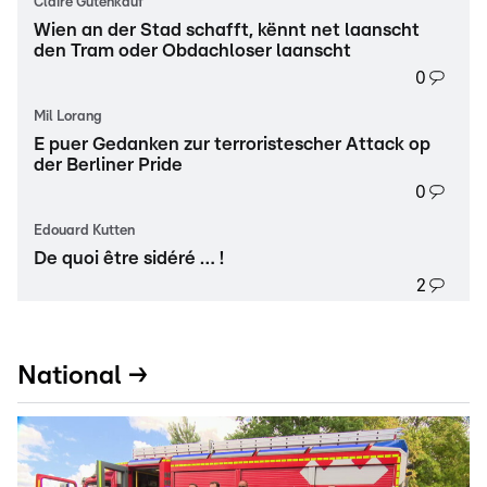
Claire Gutenkauf
Wien an der Stad schafft, kënnt net laanscht
den Tram oder Obdachloser laanscht
0
Mil Lorang
E puer Gedanken zur terroristescher Attack op
der Berliner Pride
0
Edouard Kutten
De quoi être sidéré … !
2
National →