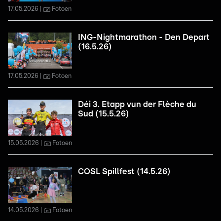
17.05.2026
Fotoen
ING-Nightmarathon - Den Depart
(16.5.26)
17.05.2026
Fotoen
Déi 3. Etapp vun der Flèche du
Sud (15.5.26)
15.05.2026
Fotoen
COSL Spillfest (14.5.26)
14.05.2026
Fotoen