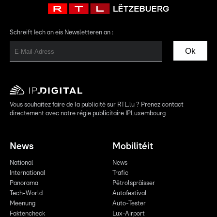
Schreift Iech an eis Newsletteren an :
Ok
Vous souhaitez faire de la publicité sur RTL.lu ? Prenez contact
directement avec notre régie publicitaire IPLuxembourg
News
Mobilitéit
National
News
International
Trafic
Panorama
Pëtrolspräisser
Tech-World
Autofestival
Meenung
Auto-Tester
Faktencheck
Lux-Airport