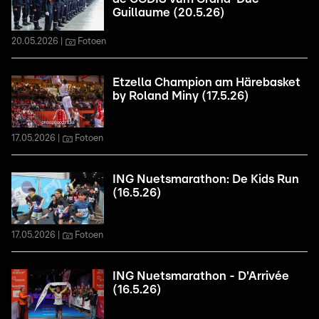
Guillaume (20.5.26)
20.05.2026
Fotoen
Etzella Champion am Härebasket
by Roland Miny (17.5.26)
17.05.2026
Fotoen
ING Nuetsmarathon: De Kids Run
(16.5.26)
17.05.2026
Fotoen
ING Nuetsmarathon - D'Arrivée
(16.5.26)