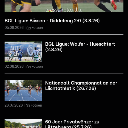
BGL Ligue: Biissen - Diddeleng 2:0 (3.8.26)
05.08.2026
Fotoen
BGL Ligue: Walfer - Hueschtert
(2.8.26)
02.08.2026
Fotoen
Nationaalt Championnat an der
Liichtathletik (26.7.26)
26.07.2026
Fotoen
60 Joer Privatwënzer zu
Lëtzebuerg (25.7.26)