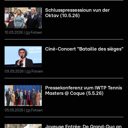
Schlusspressessioun vun der
Oktav (10.5.26)
10.05.2026
Fotoen
Ciné-Concert "Bataille des sièges"
09.05.2026
Fotoen
Pressekonferenz vum IWTP Tennis
Masters @ Coque (5.5.26)
05.05.2026
Fotoen
Joyeuse Entrée: De Grand-Duc an