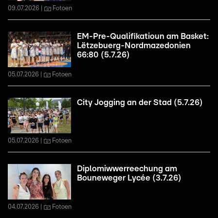
09.07.2026
Fotoen
EM-Pre-Qualifikatioun am Basket:
Lëtzebuerg-Nordmazedonien
66:80 (5.7.26)
05.07.2026
Fotoen
City Jogging an der Stad (5.7.26)
05.07.2026
Fotoen
Diplomiwwerreechung am
Bouneweger Lycée (3.7.26)
04.07.2026
Fotoen