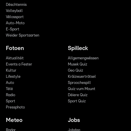
Dëschtennis
Volleyball
Vëlossport
Auto-Moto
E-Sport
Weider Sportaarten
Fotoen
Spilleck
Aktualitéit
Allgemengwëssen
Events a Fester
Musek Quiz
Kultur
Geo Quiz
Lifestyle
Kräizwuerträtsel
Auto
Sproochespill
Télé
Quiz vum Mount
Radio
Déiere Quiz
Sport
Sport Quiz
Pressphoto
Meteo
Jobs
Radar
Jobdag