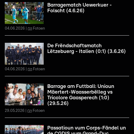
Barragematch Uewerkuer -
Folscht (4.6.26)
04.06.2026
Fotoen
De Frëndschaftsmatch
Lëtzebuerg - Italien (0:1) (3.6.26)
04.06.2026
Fotoen
Barrage am Futtball: Unioun
Mäertert-Waasserbëlleg vs
Tricolore Gaasperech (1:0)
(29.5.26)
29.05.2026
Fotoen
Passatioun vum Corps-Fändel un
de CGDIS vum Grand-Duc