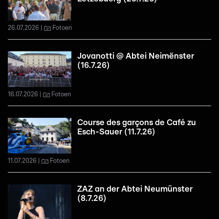
26.07.2026
Fotoen
Jovanotti @ Abtei Neimënster
(16.7.26)
16.07.2026
Fotoen
Course des garçons de Café zu
Esch-Sauer (11.7.26)
11.07.2026
Fotoen
ZAZ an der Abtei Neumünster
(8.7.26)