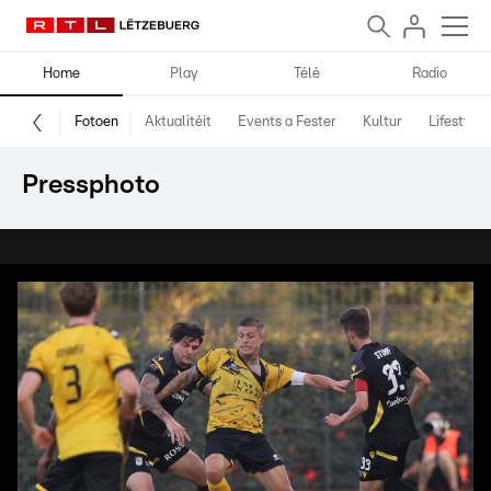
Home
Play
Télé
Radio
Fotoen
Aktualitéit
Events a Fester
Kultur
Lifestyle
Pressphoto