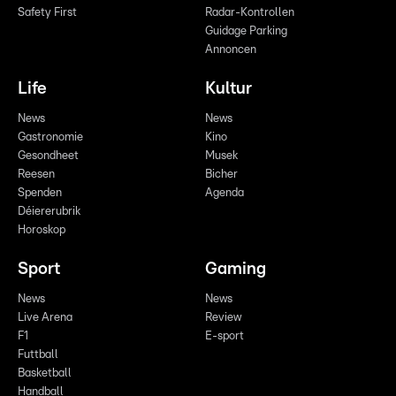
Safety First
Radar-Kontrollen
Guidage Parking
Annoncen
Life
Kultur
News
News
Gastronomie
Kino
Gesondheet
Musek
Reesen
Bicher
Spenden
Agenda
Déiererubrik
Horoskop
Sport
Gaming
News
News
Live Arena
Review
F1
E-sport
Futtball
Basketball
Handball