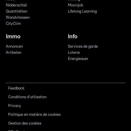
Nidderschléi
Moovijob
Quantitéiten
Lifelong Learning
Wandvitessen
CityClim
Immo
Info
Annoncen
Services de garde
Artikelen
Loterie
Energieauer
Feedback
Conditions d'utilisation
Privacy
Politique en matière de cookies
Gestion des cookies