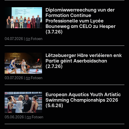
Diplomiwwerreechung vun der
Formation Continue
Professionelle vum Lycée
Bouneweg am CELO zu Hesper
(3.7.26)
04.07.2026
Fotoen
Lëtzebuerger Häre verléieren enk
Partie géint Aserbaidschan
(2.7.26)
03.07.2026
Fotoen
European Aquatics Youth Artistic
Swimming Championships 2026
(5.6.26)
05.06.2026
Fotoen