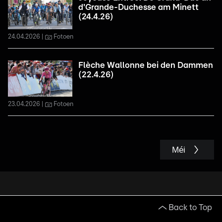
d'Grande-Duchesse am Minett
(24.4.26)
24.04.2026
Fotoen
Flèche Wallonne bei den Dammen
(22.4.26)
23.04.2026
Fotoen
Méi
Back to Top