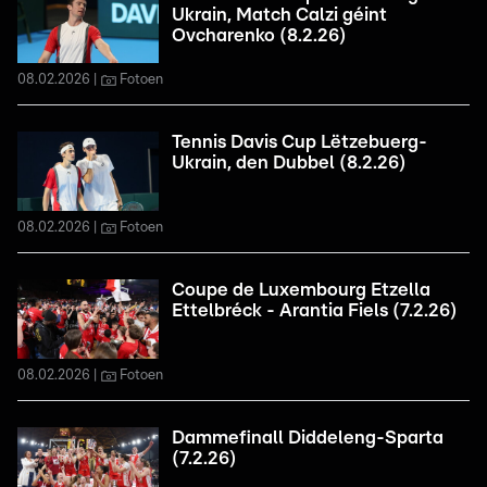
Ukrain, Match Calzi géint
Ovcharenko (8.2.26)
08.02.2026
Fotoen
Tennis Davis Cup Lëtzebuerg-
Ukrain, den Dubbel (8.2.26)
08.02.2026
Fotoen
Coupe de Luxembourg Etzella
Ettelbréck - Arantia Fiels (7.2.26)
08.02.2026
Fotoen
Dammefinall Diddeleng-Sparta
(7.2.26)