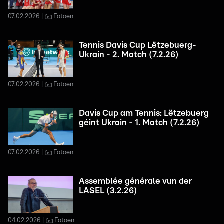
07.02.2026
Fotoen
Tennis Davis Cup Lëtzebuerg-
Ukrain - 2. Match (7.2.26)
07.02.2026
Fotoen
Davis Cup am Tennis: Lëtzebuerg
géint Ukrain - 1. Match (7.2.26)
07.02.2026
Fotoen
Assemblée générale vun der
LASEL (3.2.26)
04.02.2026
Fotoen