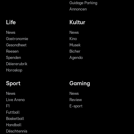
Guidage Parking
Annoncen
Life
Kultur
News
News
Gastronomie
Kino
Gesondheet
Musek
Reesen
Bicher
Spenden
Agenda
Déiererubrik
Horoskop
Sport
Gaming
News
News
Live Arena
Review
F1
E-sport
Futtball
Basketball
Handball
Dëschtennis