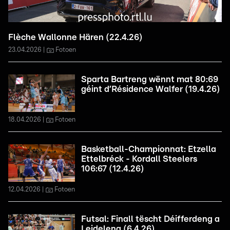
Flèche Wallonne Hären (22.4.26)
23.04.2026
Fotoen
Sparta Bartreng wënnt mat 80:69
géint d’Résidence Walfer (19.4.26)
18.04.2026
Fotoen
Basketball-Championnat: Etzella
Ettelbréck - Kordall Steelers
106:67 (12.4.26)
12.04.2026
Fotoen
Futsal: Finall tëscht Déifferdeng a
Leideleng (6.4.26)