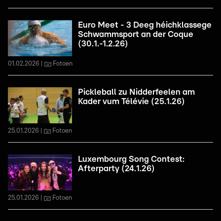
Euro Meet - 3 Deeg héichklassege
Schwammsport an der Coque
(30.1.-1.2.26)
01.02.2026
Fotoen
Pickleball zu Nidderfeelen am
Kader vum Télévie (25.1.26)
25.01.2026
Fotoen
Luxembourg Song Contest:
Afterparty (24.1.26)
25.01.2026
Fotoen