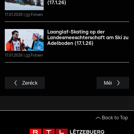
(17.1.26)
17.01.2026
Fotoen
Laanglaf-Skating op der
Landesmeeschterschaft am Ski zu
Adelboden (17.1.26)
17.01.2026
Fotoen
Zeréck
Méi
Back to Top