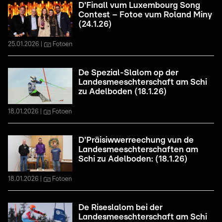
D'Finall vum Luxembourg Song
Contest – Fotoe vum Roland Miny
(24.1.26)
25.01.2026
Fotoen
De Spezial-Slalom op der
Landesmeeschterschaft am Schi
zu Adelboden (18.1.26)
18.01.2026
Fotoen
D'Präisiwwerreechung vun de
Landesmeeschterschaften am
Schi zu Adelboden: (18.1.26)
18.01.2026
Fotoen
De Riseslalom bei der
Landesmeeschterschaft am Schi