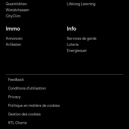
Quantitéiten
Lifelong Learning
Wandvitessen
CityClim
Immo
Info
Annoncen
Services de garde
Artikelen
Loterie
Energieauer
Feedback
Conditions d'utilisation
Privacy
Politique en matière de cookies
Gestion des cookies
RTL Charte