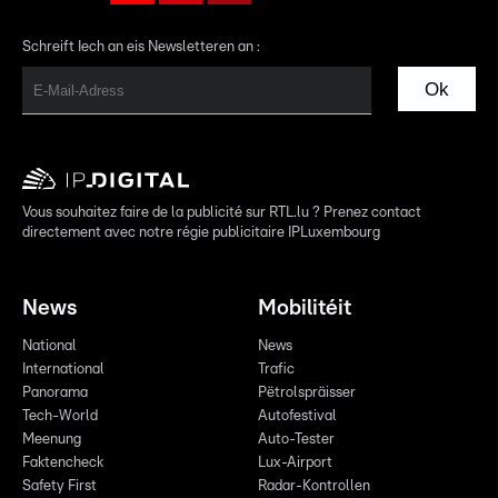
Schreift Iech an eis Newsletteren an :
Ok
Vous souhaitez faire de la publicité sur RTL.lu ? Prenez contact
directement avec notre régie publicitaire IPLuxembourg
News
Mobilitéit
National
News
International
Trafic
Panorama
Pëtrolspräisser
Tech-World
Autofestival
Meenung
Auto-Tester
Faktencheck
Lux-Airport
Safety First
Radar-Kontrollen