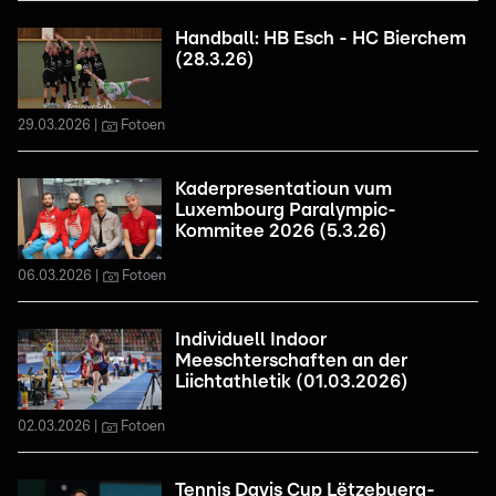
Handball: HB Esch - HC Bierchem
(28.3.26)
29.03.2026
Fotoen
Kaderpresentatioun vum
Luxembourg Paralympic-
Kommitee 2026 (5.3.26)
06.03.2026
Fotoen
Individuell Indoor
Meeschterschaften an der
Liichtathletik (01.03.2026)
02.03.2026
Fotoen
Tennis Davis Cup Lëtzebuerg-