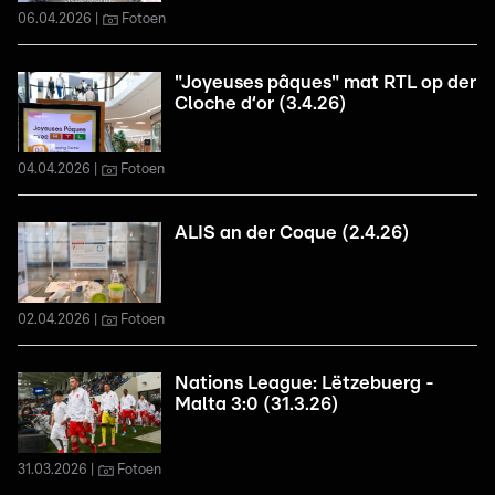
06.04.2026
Fotoen
"Joyeuses pâques" mat RTL op der
Cloche d‘or (3.4.26)
04.04.2026
Fotoen
ALIS an der Coque (2.4.26)
02.04.2026
Fotoen
Nations League: Lëtzebuerg -
Malta 3:0 (31.3.26)
31.03.2026
Fotoen