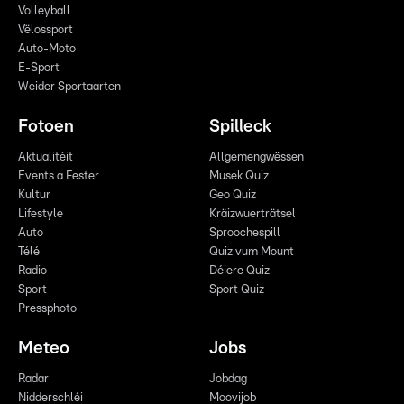
Volleyball
Vëlossport
Auto-Moto
E-Sport
Weider Sportaarten
Fotoen
Spilleck
Aktualitéit
Allgemengwëssen
Events a Fester
Musek Quiz
Kultur
Geo Quiz
Lifestyle
Kräizwuerträtsel
Auto
Sproochespill
Télé
Quiz vum Mount
Radio
Déiere Quiz
Sport
Sport Quiz
Pressphoto
Meteo
Jobs
Radar
Jobdag
Nidderschléi
Moovijob