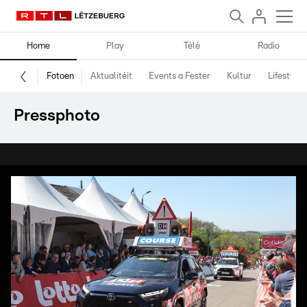
Home
Play
Télé
Radio
Fotoen
Aktualitéit
Events a Fester
Kultur
Lifestyle
Pressphoto