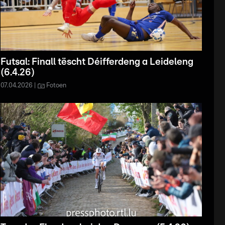
Futsal: Finall tëscht Déifferdeng a Leideleng
(6.4.26)
07.04.2026
Fotoen