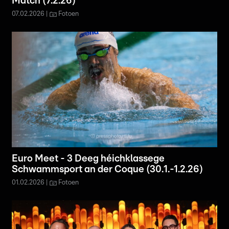
Match (7.2.26)
07.02.2026
Fotoen
Euro Meet - 3 Deeg héichklassege
Schwammsport an der Coque (30.1.-1.2.26)
01.02.2026
Fotoen