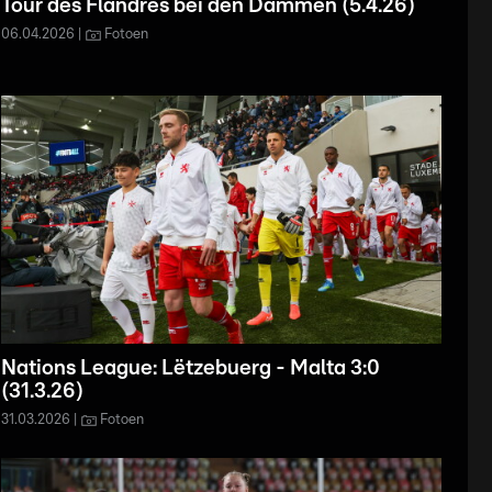
Tour des Flandres bei den Dammen (5.4.26)
06.04.2026
Fotoen
Nations League: Lëtzebuerg - Malta 3:0
(31.3.26)
31.03.2026
Fotoen