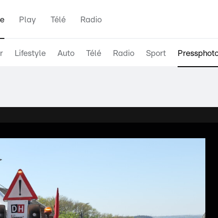
e
Play
Télé
Radio
r
Lifestyle
Auto
Télé
Radio
Sport
Pressphot