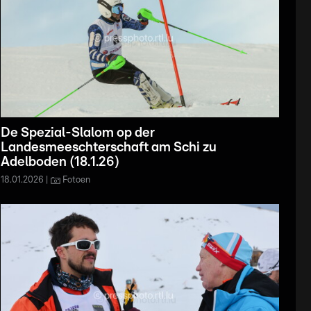
De Spezial-Slalom op der
Landesmeeschterschaft am Schi zu
Adelboden (18.1.26)
18.01.2026
Fotoen