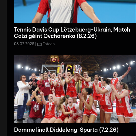
Tennis Davis Cup Lëtzebuerg-Ukrain, Match
Calzi géint Ovcharenko (8.2.26)
08.02.2026
Fotoen
Dammefinall Diddeleng-Sparta (7.2.26)