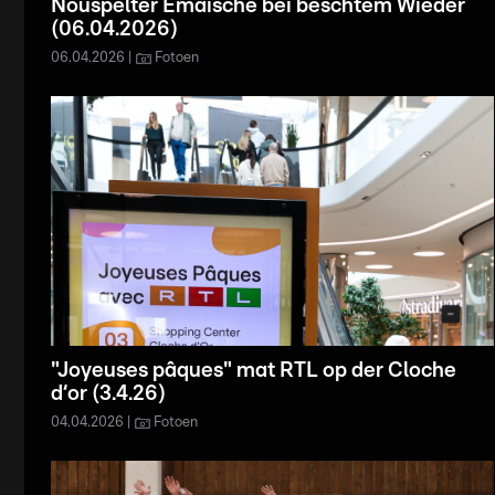
Nouspelter Emaische bei beschtem Wieder
(06.04.2026)
06.04.2026
Fotoen
"Joyeuses pâques" mat RTL op der Cloche
d‘or (3.4.26)
04.04.2026
Fotoen