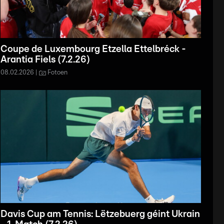
Coupe de Luxembourg Etzella Ettelbréck -
Arantia Fiels (7.2.26)
08.02.2026
Fotoen
Davis Cup am Tennis: Lëtzebuerg géint Ukrain