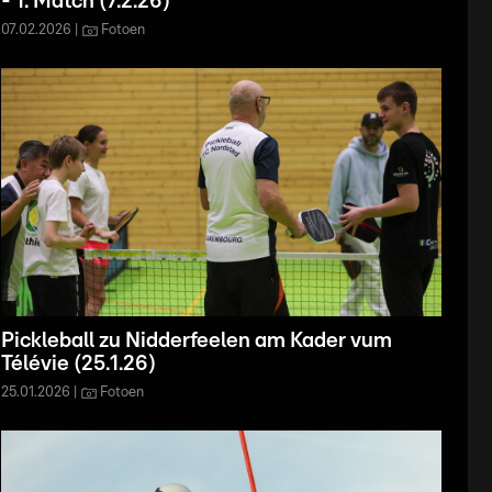
- 1. Match (7.2.26)
07.02.2026
Fotoen
Pickleball zu Nidderfeelen am Kader vum
Télévie (25.1.26)
25.01.2026
Fotoen