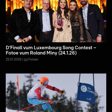
D'Finall vum Luxembourg Song Contest –
Fotoe vum Roland Miny (24.1.26)
25.01.2026
Fotoen