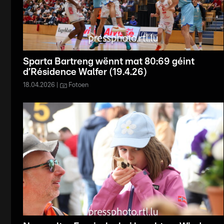
Sparta Bartreng wënnt mat 80:69 géint
d’Résidence Walfer (19.4.26)
18.04.2026
Fotoen