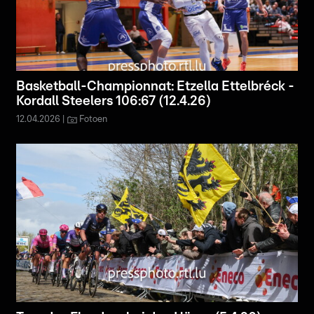
Basketball-Championnat: Etzella Ettelbréck -
Kordall Steelers 106:67 (12.4.26)
12.04.2026
Fotoen