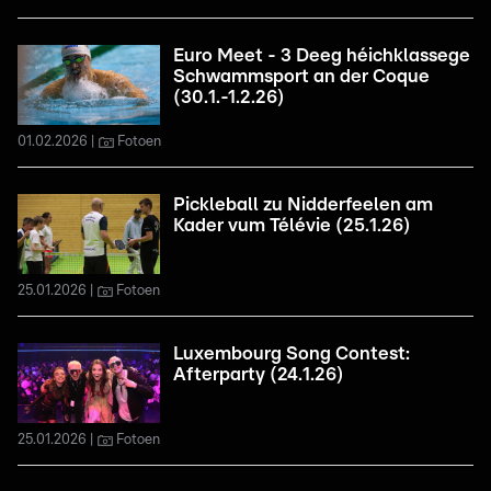
Euro Meet - 3 Deeg héichklassege
Schwammsport an der Coque
(30.1.-1.2.26)
01.02.2026
Fotoen
Pickleball zu Nidderfeelen am
Kader vum Télévie (25.1.26)
25.01.2026
Fotoen
Luxembourg Song Contest:
Afterparty (24.1.26)
25.01.2026
Fotoen