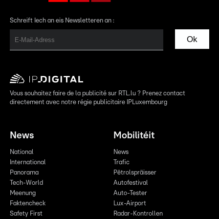
Schreift Iech an eis Newsletteren an :
Ok
Vous souhaitez faire de la publicité sur RTL.lu ? Prenez contact
directement avec notre régie publicitaire IPLuxembourg
News
Mobilitéit
National
News
International
Trafic
Panorama
Pëtrolspräisser
Tech-World
Autofestival
Meenung
Auto-Tester
Faktencheck
Lux-Airport
Safety First
Radar-Kontrollen