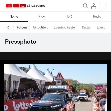
Home
Play
Télé
Radio
Fotoen
Aktualitéit
Events a Fester
Kultur
Lifestyle
Pressphoto