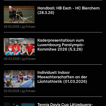
Handball: HB Esch - HC Bierchem
(28.3.26)
29.03.2026
Fotoen
Kaderpresentatioun vum
Luxembourg Paralympic-
Kommitee 2026 (5.3.26)
06.03.2026
Fotoen
Individuell Indoor
Meeschterschaften an der
Liichtathletik (01.03.2026)
02.03.2026
Fotoen
Tennis Davis Cup Lëtzebuerg-