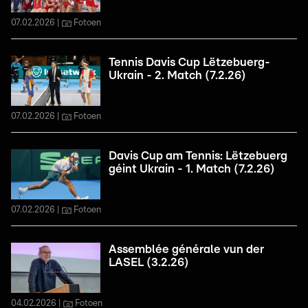
07.02.2026
Fotoen
Tennis Davis Cup Lëtzebuerg-
Ukrain - 2. Match (7.2.26)
07.02.2026
Fotoen
Davis Cup am Tennis: Lëtzebuerg
géint Ukrain - 1. Match (7.2.26)
07.02.2026
Fotoen
Assemblée générale vun der
LASEL (3.2.26)
04.02.2026
Fotoen