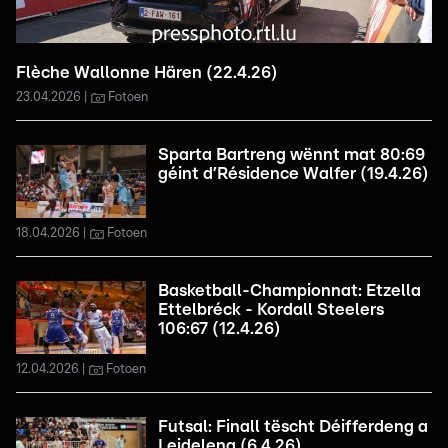
Flèche Wallonne Hären (22.4.26)
23.04.2026
Fotoen
Sparta Bartreng wënnt mat 80:69
géint d’Résidence Walfer (19.4.26)
18.04.2026
Fotoen
Basketball-Championnat: Etzella
Ettelbréck - Kordall Steelers
106:67 (12.4.26)
12.04.2026
Fotoen
Futsal: Finall tëscht Déifferdeng a
Leideleng (6.4.26)