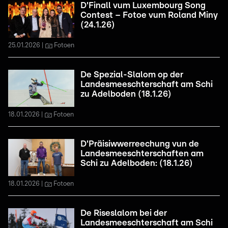
D'Finall vum Luxembourg Song
Contest – Fotoe vum Roland Miny
(24.1.26)
25.01.2026
Fotoen
De Spezial-Slalom op der
Landesmeeschterschaft am Schi
zu Adelboden (18.1.26)
18.01.2026
Fotoen
D'Präisiwwerreechung vun de
Landesmeeschterschaften am
Schi zu Adelboden: (18.1.26)
18.01.2026
Fotoen
De Riseslalom bei der
Landesmeeschterschaft am Schi