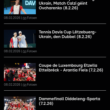
Ukrain, Match Calzi géint
Ovcharenko (8.2.26)
08.02.2026
Fotoen
Tennis Davis Cup Lëtzebuerg-
Ukrain, den Dubbel (8.2.26)
08.02.2026
Fotoen
Coupe de Luxembourg Etzella
Ettelbréck - Arantia Fiels (7.2.26)
08.02.2026
Fotoen
Dammefinall Diddeleng-Sparta
(7.2.26)