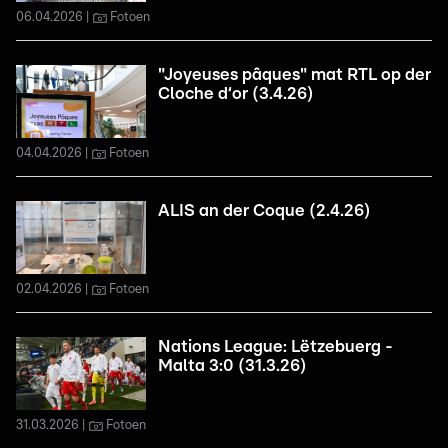
06.04.2026
Fotoen
"Joyeuses pâques" mat RTL op der
Cloche d‘or (3.4.26)
04.04.2026
Fotoen
ALIS an der Coque (2.4.26)
02.04.2026
Fotoen
Nations League: Lëtzebuerg -
Malta 3:0 (31.3.26)
31.03.2026
Fotoen