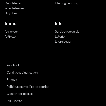
Quantitéiten
Lifelong Learning
Wandvitessen
CityClim
Immo
Info
Annoncen
Services de garde
Artikelen
Loterie
Energieauer
Feedback
Conditions d'utilisation
Privacy
Politique en matière de cookies
Gestion des cookies
RTL Charte