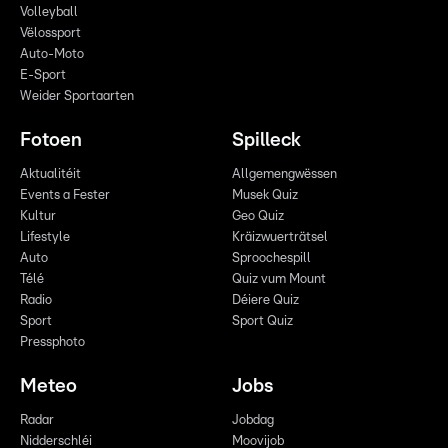
Volleyball
Vëlossport
Auto-Moto
E-Sport
Weider Sportaarten
Fotoen
Spilleck
Aktualitéit
Allgemengwëssen
Events a Fester
Musek Quiz
Kultur
Geo Quiz
Lifestyle
Kräizwuerträtsel
Auto
Sproochespill
Télé
Quiz vum Mount
Radio
Déiere Quiz
Sport
Sport Quiz
Pressphoto
Meteo
Jobs
Radar
Jobdag
Nidderschléi
Moovijob