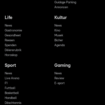
Guidage Parking
Annoncen
Life
Kultur
News
News
Gastronomie
Kino
Gesondheet
Musek
Reesen
Bicher
Spenden
Agenda
Déiererubrik
Horoskop
Sport
Gaming
News
News
Live Arena
Review
F1
E-sport
Futtball
Basketball
Handball
Dëschtennis