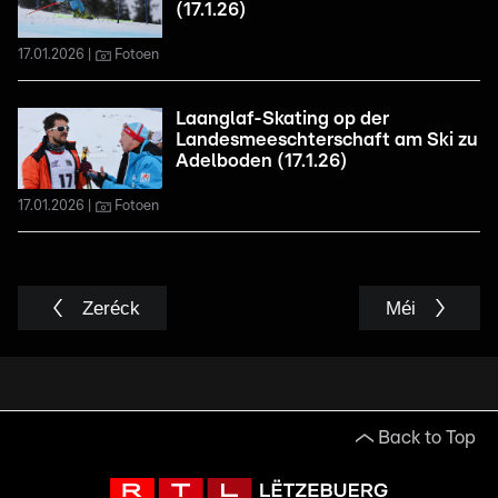
(17.1.26)
17.01.2026
Fotoen
Laanglaf-Skating op der
Landesmeeschterschaft am Ski zu
Adelboden (17.1.26)
17.01.2026
Fotoen
Zeréck
Méi
Back to Top