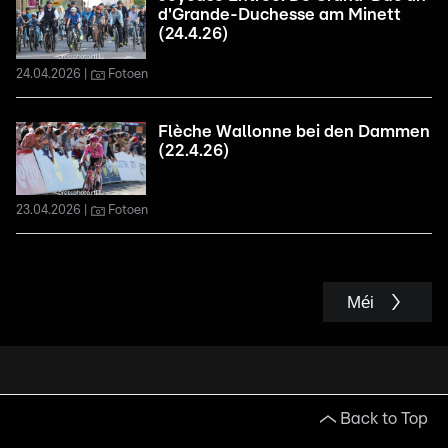
d'Grande-Duchesse am Minett
(24.4.26)
24.04.2026
Fotoen
Flèche Wallonne bei den Dammen
(22.4.26)
23.04.2026
Fotoen
Méi
Back to Top