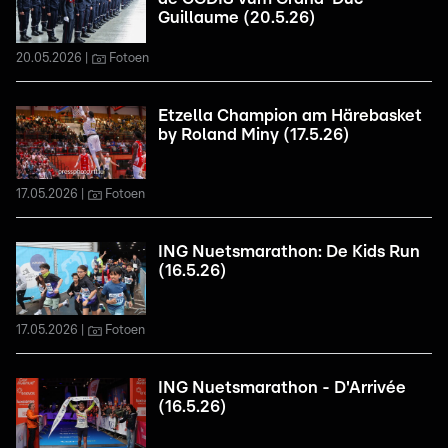
Guillaume (20.5.26)
20.05.2026
Fotoen
Etzella Champion am Härebasket
by Roland Miny (17.5.26)
17.05.2026
Fotoen
ING Nuetsmarathon: De Kids Run
(16.5.26)
17.05.2026
Fotoen
ING Nuetsmarathon - D'Arrivée
(16.5.26)