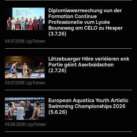
Diplomiwwerreechung vun der
Formation Continue
Professionelle vum Lycée
Bouneweg am CELO zu Hesper
(3.7.26)
04.07.2026
Fotoen
Lëtzebuerger Häre verléieren enk
Partie géint Aserbaidschan
(2.7.26)
03.07.2026
Fotoen
European Aquatics Youth Artistic
Swimming Championships 2026
(5.6.26)
05.06.2026
Fotoen