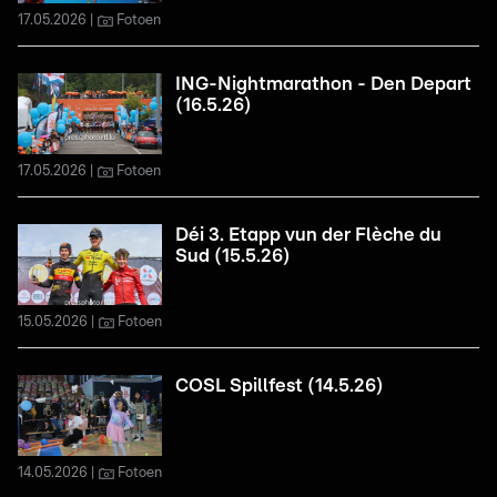
17.05.2026
Fotoen
ING-Nightmarathon - Den Depart
(16.5.26)
17.05.2026
Fotoen
Déi 3. Etapp vun der Flèche du
Sud (15.5.26)
15.05.2026
Fotoen
COSL Spillfest (14.5.26)
14.05.2026
Fotoen