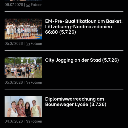
09.07.2026
Fotoen
EM-Pre-Qualifikatioun am Basket:
Lëtzebuerg-Nordmazedonien
66:80 (5.7.26)
05.07.2026
Fotoen
City Jogging an der Stad (5.7.26)
05.07.2026
Fotoen
Diplomiwwerreechung am
Bouneweger Lycée (3.7.26)
04.07.2026
Fotoen