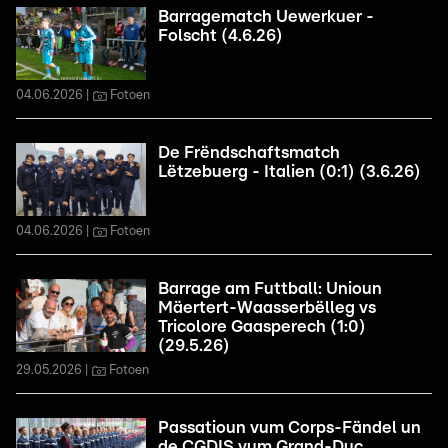
Barragematch Uewerkuer -
Folscht (4.6.26)
04.06.2026
Fotoen
De Frëndschaftsmatch
Lëtzebuerg - Italien (0:1) (3.6.26)
04.06.2026
Fotoen
Barrage am Futtball: Unioun
Mäertert-Waasserbëlleg vs
Tricolore Gaasperech (1:0)
(29.5.26)
29.05.2026
Fotoen
Passatioun vum Corps-Fändel un
de CGDIS vum Grand-Duc