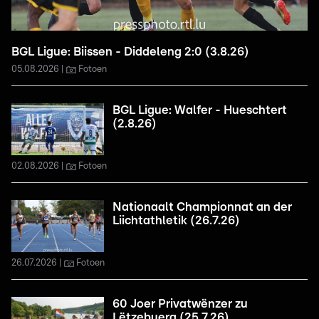
BGL Ligue: Biissen - Diddeleng 2:0 (3.8.26)
05.08.2026
Fotoen
BGL Ligue: Walfer - Hueschtert
(2.8.26)
02.08.2026
Fotoen
Nationaalt Championnat an der
Liichtathletik (26.7.26)
26.07.2026
Fotoen
60 Joer Privatwënzer zu
Lëtzebuerg (25.7.26)