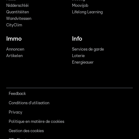
Nidderschléi
Moovijob
Quantitéiten
Lifelong Learning
Wandvitessen
CityClim
Immo
Info
Annoncen
Services de garde
Artikelen
Loterie
Energieauer
Feedback
Conditions d'utilisation
Privacy
Politique en matière de cookies
Gestion des cookies