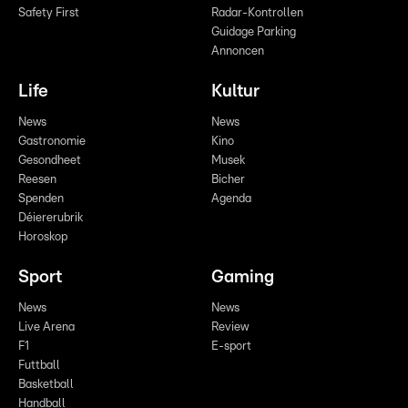
Safety First
Radar-Kontrollen
Guidage Parking
Annoncen
Life
Kultur
News
News
Gastronomie
Kino
Gesondheet
Musek
Reesen
Bicher
Spenden
Agenda
Déiererubrik
Horoskop
Sport
Gaming
News
News
Live Arena
Review
F1
E-sport
Futtball
Basketball
Handball