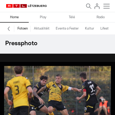
Home
Play
Télé
Radio
Fotoen
Aktualitéit
Events a Fester
Kultur
Lifestyle
Pressphoto