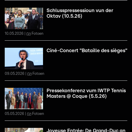
Schlusspressessioun vun der
Oktav (10.5.26)
10.05.2026
Fotoen
Ciné-Concert "Bataille des sièges"
09.05.2026
Fotoen
Pressekonferenz vum IWTP Tennis
Masters @ Coque (5.5.26)
05.05.2026
Fotoen
Joyeuse Entrée: De Grand-Duc an