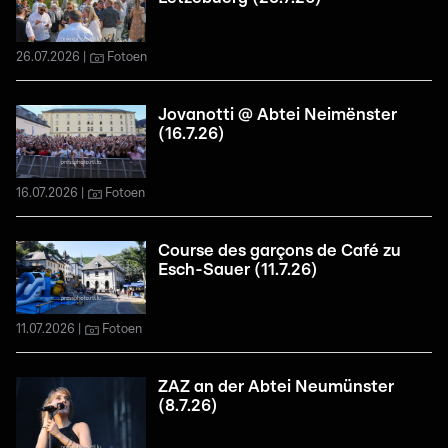
26.07.2026
Fotoen
Jovanotti @ Abtei Neimënster
(16.7.26)
16.07.2026
Fotoen
Course des garçons de Café zu
Esch-Sauer (11.7.26)
11.07.2026
Fotoen
ZAZ an der Abtei Neumünster
(8.7.26)