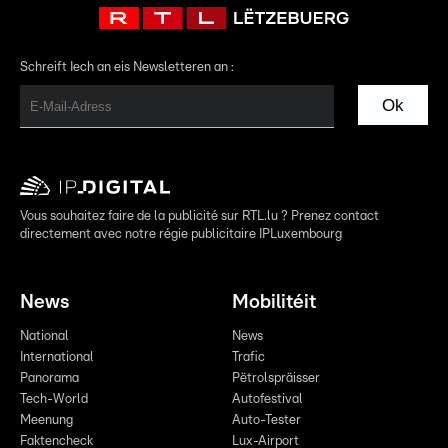
Schreift Iech an eis Newsletteren an :
Ok
Vous souhaitez faire de la publicité sur RTL.lu ? Prenez contact
directement avec notre régie publicitaire IPLuxembourg
News
Mobilitéit
National
News
International
Trafic
Panorama
Pëtrolspräisser
Tech-World
Autofestival
Meenung
Auto-Tester
Faktencheck
Lux-Airport