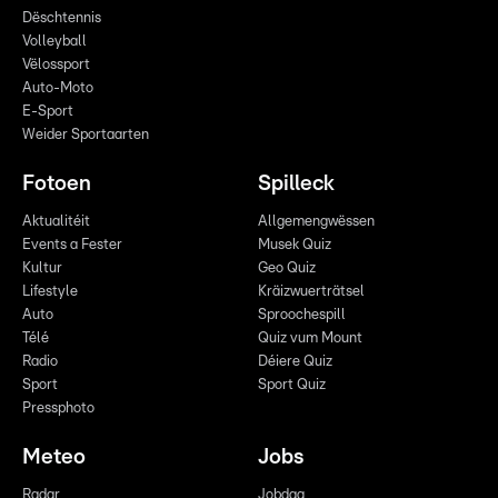
Dëschtennis
Volleyball
Vëlossport
Auto-Moto
E-Sport
Weider Sportaarten
Fotoen
Spilleck
Aktualitéit
Allgemengwëssen
Events a Fester
Musek Quiz
Kultur
Geo Quiz
Lifestyle
Kräizwuerträtsel
Auto
Sproochespill
Télé
Quiz vum Mount
Radio
Déiere Quiz
Sport
Sport Quiz
Pressphoto
Meteo
Jobs
Radar
Jobdag