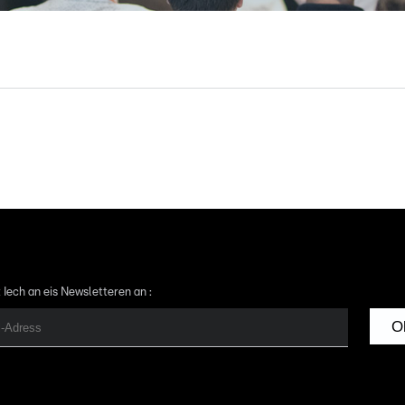
 Iech an eis Newsletteren an :
O