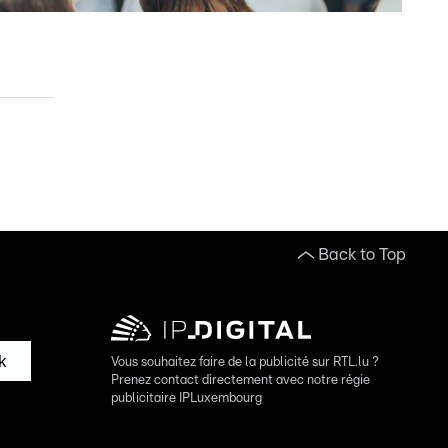
Back to Top
k
Vous souhaitez faire de la publicité sur RTL.lu ?
Prenez contact directement avec notre régie
publicitaire IPLuxembourg