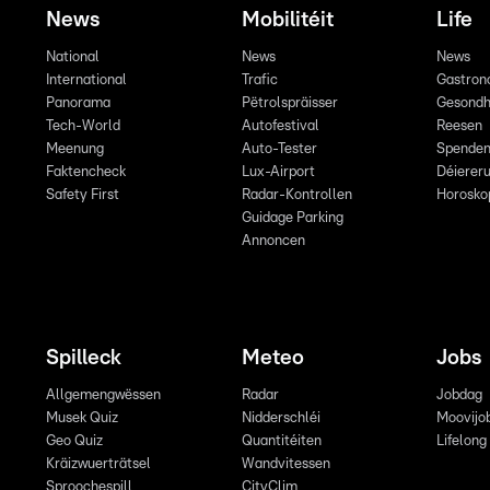
News
Mobilitéit
Life
National
News
News
International
Trafic
Gastron
Panorama
Pëtrolspräisser
Gesondh
Tech-World
Autofestival
Reesen
Meenung
Auto-Tester
Spende
Faktencheck
Lux-Airport
Déiereru
Safety First
Radar-Kontrollen
Horosko
Guidage Parking
Annoncen
Spilleck
Meteo
Jobs
Allgemengwëssen
Radar
Jobdag
Musek Quiz
Nidderschléi
Moovijo
Geo Quiz
Quantitéiten
Lifelong
Kräizwuerträtsel
Wandvitessen
Sproochespill
CityClim