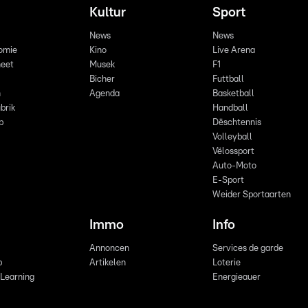
Kultur
Sport
News
News
omie
Kino
Live Arena
eet
Musek
F1
Bicher
Futtball
n
Agenda
Basketball
brik
Handball
p
Dëschtennis
Volleyball
Vëlossport
Auto-Moto
E-Sport
Weider Sportaarten
Immo
Info
Annoncen
Services de garde
b
Artikelen
Loterie
 Learning
Energieauer