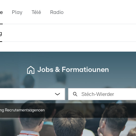
e
Play
Télé
Radio
g
Jobs & Formatiounen
ng Recrutementsagencen