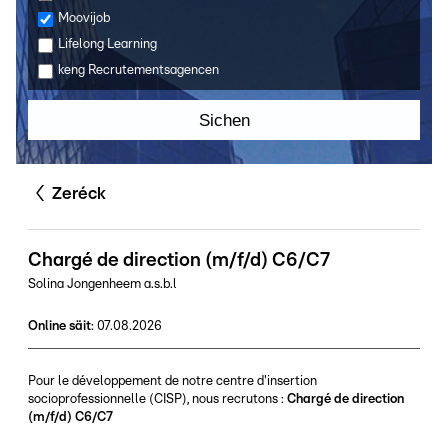
Moovijob
Lifelong Learning
keng Recrutementsagencen
Sichen
Zeréck
Chargé de direction (m/f/d) C6/C7
Solina Jongenheem a.s.b.l
Online säit
:
07.08.2026
Pour le développement de notre centre d'insertion
socioprofessionnelle (CISP), nous recrutons :
Chargé de direction
(m/f/d) C6/C7