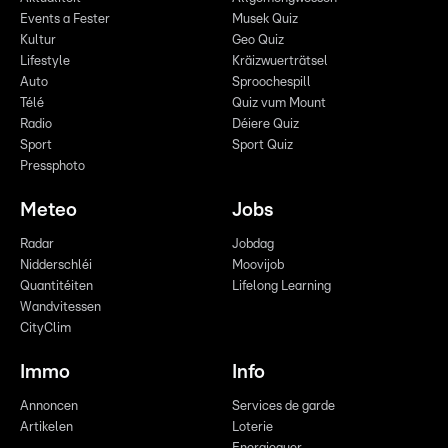
Events a Fester
Musek Quiz
Kultur
Geo Quiz
Lifestyle
Kräizwuerträtsel
Auto
Sproochespill
Télé
Quiz vum Mount
Radio
Déiere Quiz
Sport
Sport Quiz
Pressphoto
Meteo
Jobs
Radar
Jobdag
Nidderschléi
Moovijob
Quantitéiten
Lifelong Learning
Wandvitessen
CityClim
Immo
Info
Annoncen
Services de garde
Artikelen
Loterie