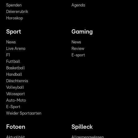
Spenden
Agenda
Déiererubrik
Horoskop
Sport
Gaming
News
News
Live Arena
Review
F1
E-sport
Futtball
Basketball
Handball
Dëschtennis
Volleyball
Vëlossport
Auto-Moto
E-Sport
Weider Sportaarten
Fotoen
Spilleck
Aktualitéit
Allgemengwëssen