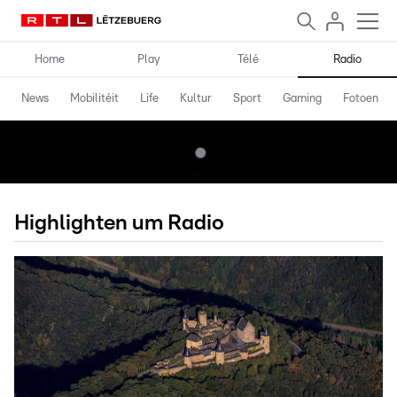
Home
Play
Télé
Radio
News
Mobilitéit
Life
Kultur
Sport
Gaming
Fotoen
Highlighten um Radio