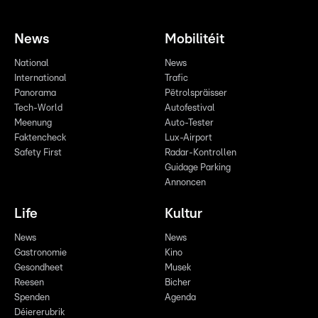
News
Mobilitéit
National
News
International
Trafic
Panorama
Pëtrolspräisser
Tech-World
Autofestival
Meenung
Auto-Tester
Faktencheck
Lux-Airport
Safety First
Radar-Kontrollen
Guidage Parking
Annoncen
Life
Kultur
News
News
Gastronomie
Kino
Gesondheet
Musek
Reesen
Bicher
Spenden
Agenda
Déiererubrik