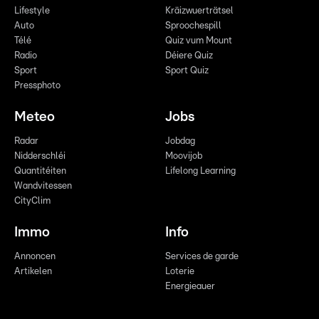
Lifestyle
Kräizwuerträtsel
Auto
Sproochespill
Télé
Quiz vum Mount
Radio
Déiere Quiz
Sport
Sport Quiz
Pressphoto
Meteo
Jobs
Radar
Jobdag
Nidderschléi
Moovijob
Quantitéiten
Lifelong Learning
Wandvitessen
CityClim
Immo
Info
Annoncen
Services de garde
Artikelen
Loterie
Energieauer