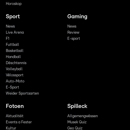
Horoskop
Sport
Gaming
News
News
Live Arena
Review
F1
E-sport
Futtball
Basketball
Handball
Dëschtennis
Volleyball
Vëlossport
Auto-Moto
E-Sport
Weider Sportaarten
Fotoen
Spilleck
Aktualitéit
Allgemengwëssen
Events a Fester
Musek Quiz
Kultur
Geo Quiz