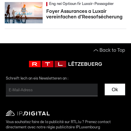
Eng nei Optioun fir Luxair-Passagéier
Foyer Assurances a Luxair
vereinfachen d’Reesofsécherung
Back to Top
Schreift Iech an eis Newsletteren an :
Ok
Vous souhaitez faire de la publicité sur RTL.lu ? Prenez contact
directement avec notre régie publicitaire IPLuxembourg