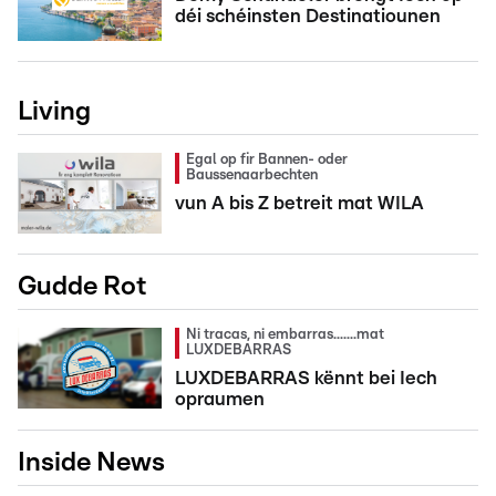
déi schéinsten Destinatiounen
Living
Egal op fir Bannen- oder
Baussenaarbechten
vun A bis Z betreit mat WILA
Gudde Rot
Ni tracas, ni embarras.......mat
LUXDEBARRAS
LUXDEBARRAS kënnt bei Iech
opraumen
Inside News