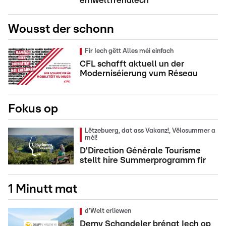
ëmweltfrëndlech
Wousst der schonn
Fir Iech gëtt Alles méi einfach
CFL schafft aktuell un der
Moderniséierung vum Réseau
Fokus op
Lëtzebuerg, dat ass Vakanz!, Vëlosummer a
méi!
D'Direction Générale Tourisme
stellt hire Summerprogramm fir
1 Minutt mat
d'Welt erliewen
Demy Schandeler bréngt Iech op