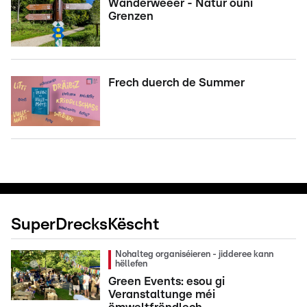
Wanderweeër - Natur ouni
Grenzen
Frech duerch de Summer
SuperDrecksKëscht
Nohalteg organiséieren - jidderee kann
hëllefen
Green Events: esou gi
Veranstaltunge méi