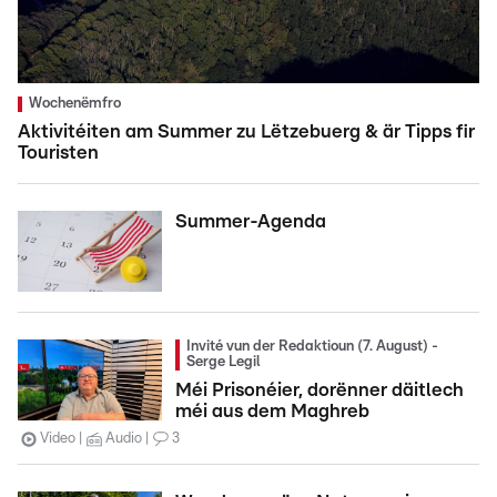
Wochenëmfro
Aktivitéiten am Summer zu Lëtzebuerg & är Tipps fir
Touristen
Summer-Agenda
Invité vun der Redaktioun (7. August) -
Serge Legil
Méi Prisonéier, dorënner däitlech
méi aus dem Maghreb
Video
Audio
3