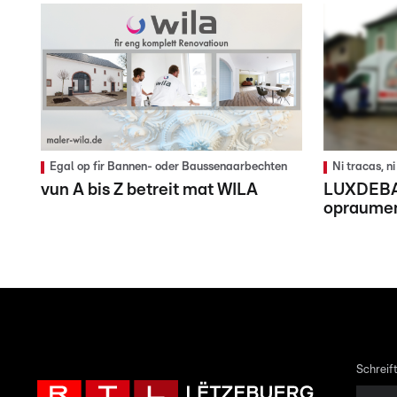
Egal op fir Bannen- oder Baussenaarbechten
Ni tracas, 
vun A bis Z betreit mat WILA
LUXDEBAR
opraume
Schreift