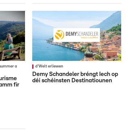
losummer a
d'Welt erliewen
Demy Schandeler bréngt Iech op
ourisme
déi schéinsten Destinatiounen
amm fir