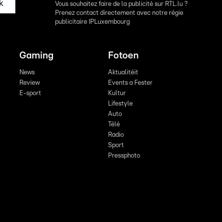
k
Vous souhaitez faire de la publicité sur RTL.lu ?
Prenez contact directement avec notre régie
publicitaire IPLuxembourg
Gaming
Fotoen
News
Aktualitéit
Review
Events a Fester
E-sport
Kultur
Lifestyle
Auto
Télé
Radio
Sport
Pressphoto