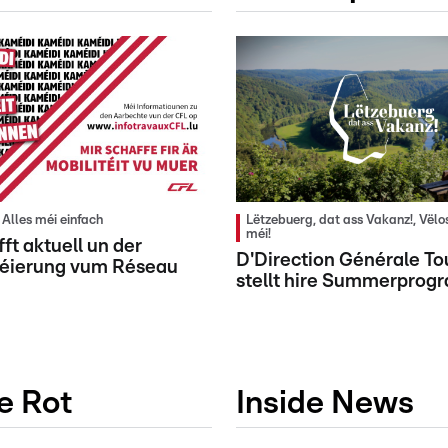
t Alles méi einfach
Lëtzebuerg, dat ass Vakanz!, Vë
méi!
ft aktuell un der
D'Direction Générale T
éierung vum Réseau
stellt hire Summerprogr
e Rot
Inside News