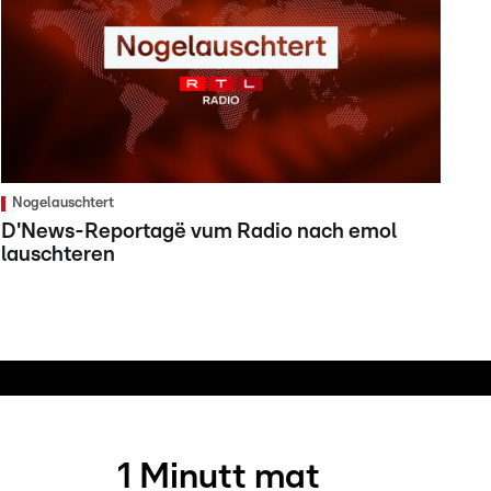
Nogelauschtert
D'News-Reportagë vum Radio nach emol
lauschteren
1 Minutt mat