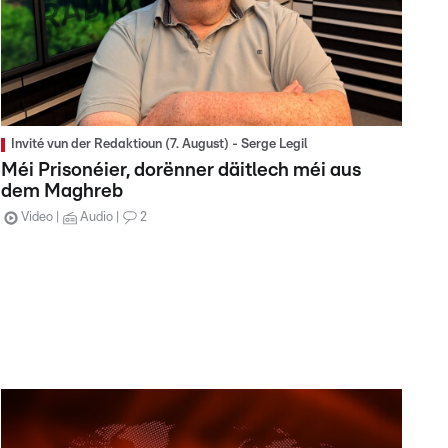
Invité vun der Redaktioun (7. August) - Serge Legil
Méi Prisonéier, dorënner däitlech méi aus
dem Maghreb
Video
Audio
2