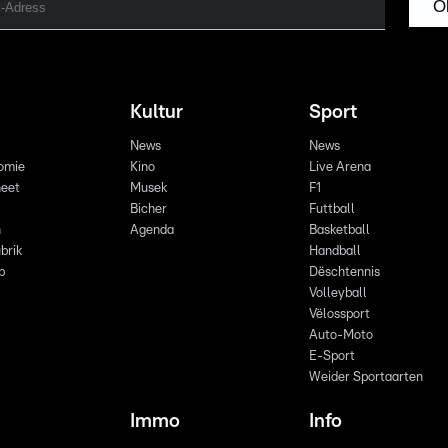
O
Kultur
Sport
News
News
omie
Kino
Live Arena
eet
Musek
F1
Bicher
Futtball
n
Agenda
Basketball
brik
Handball
p
Dëschtennis
Volleyball
Vëlossport
Auto-Moto
E-Sport
Weider Sportaarten
Immo
Info