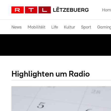
Hom
News
Mobilitéit
Life
Kultur
Sport
Gamin
Highlighten um Radio