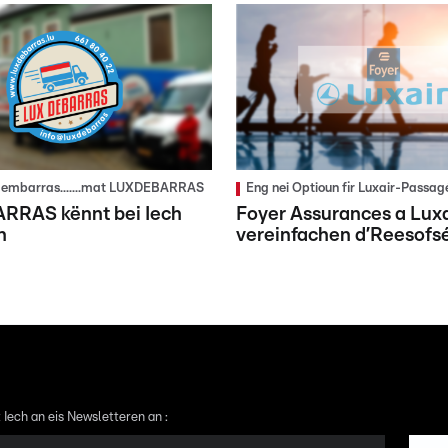
ni embarras.......mat LUXDEBARRAS
Eng nei Optioun fir Luxair-Passag
RAS kënnt bei Iech
Foyer Assurances a Luxa
n
vereinfachen d’Reesofs
 Iech an eis Newsletteren an :