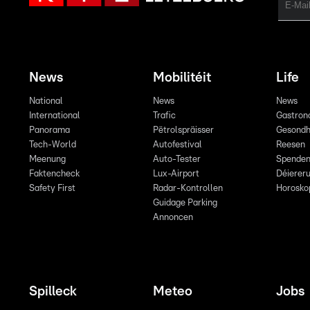
News
Mobilitéit
Life
National
News
News
International
Trafic
Gastron
Panorama
Pëtrolspräisser
Gesondh
Tech-World
Autofestival
Reesen
Meenung
Auto-Tester
Spende
Faktencheck
Lux-Airport
Déiereru
Safety First
Radar-Kontrollen
Horosko
Guidage Parking
Annoncen
Spilleck
Meteo
Jobs