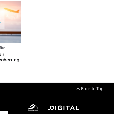
éier
ir
écherung
Back to Top