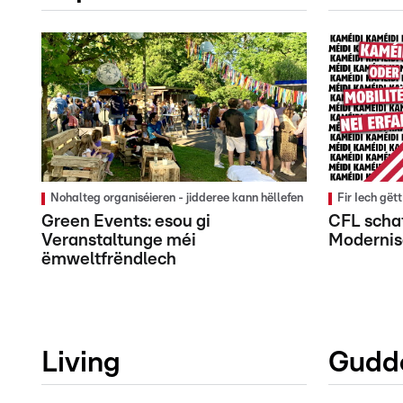
Nohalteg organiséieren - jidderee kann hëllefen
Fir Iech gët
Green Events: esou gi
CFL schaf
Veranstaltunge méi
Modernis
ëmweltfrëndlech
Living
Gudd