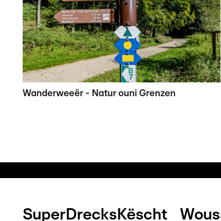
Wanderweeër - Natur ouni Grenzen
SuperDrecksKëscht
Wouss