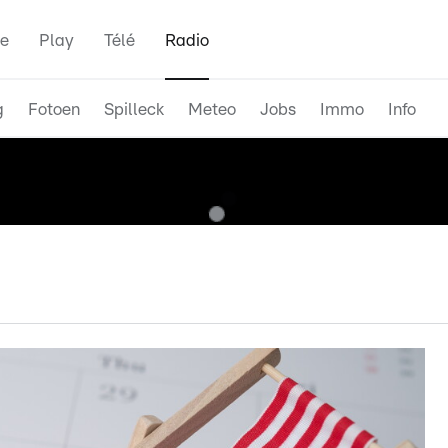
e
Play
Télé
Radio
g
Fotoen
Spilleck
Meteo
Jobs
Immo
Info