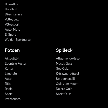
Basketball
Handball
Dëschtennis
Volleyball
Vëlossport
Auto-Moto
E-Sport
Weider Sportaarten
Fotoen
Spilleck
Aktualitéit
Allgemengwëssen
Events a Fester
Musek Quiz
Kultur
Geo Quiz
Lifestyle
Kräizwuerträtsel
Auto
Sproochespill
Télé
Quiz vum Mount
Radio
Déiere Quiz
Sport
Sport Quiz
Pressphoto