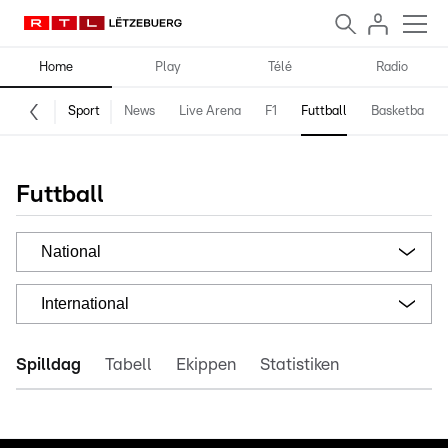
Home
Play
Télé
Radio
Sport
News
Live Arena
F1
Futtball
Basketball
Futtball
National
International
Spilldag
Tabell
Ekippen
Statistiken