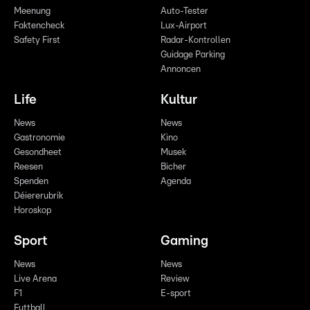
Meenung
Auto-Tester
Faktencheck
Lux-Airport
Safety First
Radar-Kontrollen
Guidage Parking
Annoncen
Life
Kultur
News
News
Gastronomie
Kino
Gesondheet
Musek
Reesen
Bicher
Spenden
Agenda
Déiererubrik
Horoskop
Sport
Gaming
News
News
Live Arena
Review
F1
E-sport
Futtball