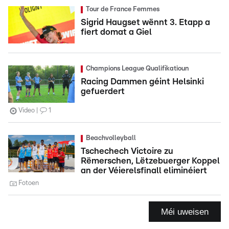
Tour de France Femmes
Sigrid Haugset wënnt 3. Etapp a
fiert domat a Giel
Champions League Qualifikatioun
Racing Dammen géint Helsinki
gefuerdert
Video
1
Beachvolleyball
Tschechech Victoire zu
Rëmerschen, Lëtzebuerger Koppel
an der Véierelsfinall eliminéiert
Fotoen
Méi uweisen