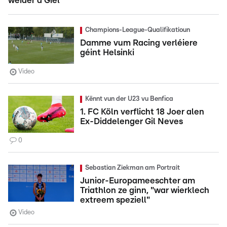
weider a Giel
Champions-League-Qualifikatioun
Damme vum Racing verléiere
géint Helsinki
Video
Kënnt vun der U23 vu Benfica
1. FC Köln verflicht 18 Joer alen
Ex-Diddelenger Gil Neves
0
Sebastian Ziekman am Portrait
Junior-Europameeschter am
Triathlon ze ginn, "war wierklech
extreem speziell"
Video