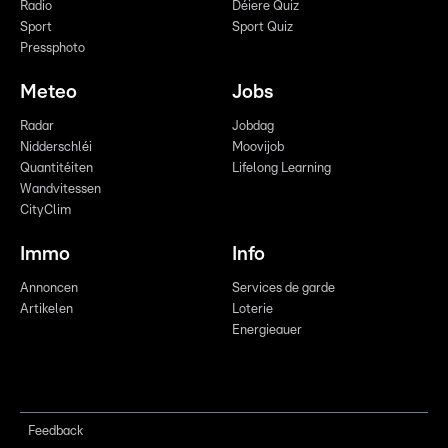
Radio
Déiere Quiz
Sport
Sport Quiz
Pressphoto
Meteo
Jobs
Radar
Jobdag
Nidderschléi
Moovijob
Quantitéiten
Lifelong Learning
Wandvitessen
CityClim
Immo
Info
Annoncen
Services de garde
Artikelen
Loterie
Energieauer
Feedback