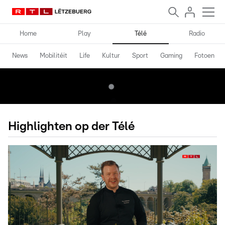
Home
Play
Télé
Radio
News
Mobilitéit
Life
Kultur
Sport
Gaming
Fotoen
Highlighten op der Télé