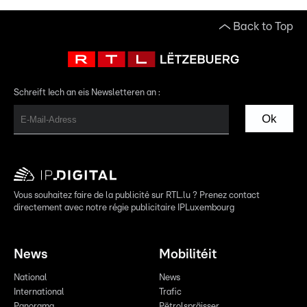
Back to Top
Schreift Iech an eis Newsletteren an :
Ok
Vous souhaitez faire de la publicité sur RTL.lu ? Prenez contact
directement avec notre régie publicitaire IPLuxembourg
News
Mobilitéit
National
News
International
Trafic
Panorama
Pëtrolspräisser