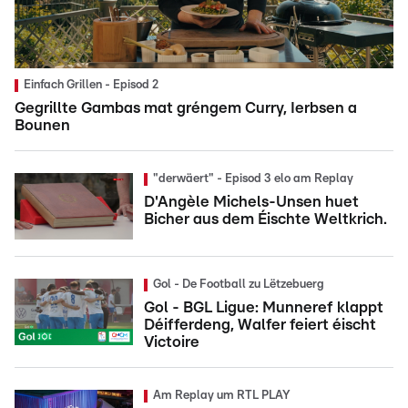
Einfach Grillen - Episod 2
Gegrillte Gambas mat gréngem Curry, Ierbsen a
Bounen
"derwäert" - Episod 3 elo am Replay
D'Angèle Michels-Unsen huet
Bicher aus dem Éischte Weltkrich.
Gol - De Football zu Lëtzebuerg
Gol - BGL Ligue: Munneref klappt
Déifferdeng, Walfer feiert éischt
Victoire
Am Replay um RTL PLAY