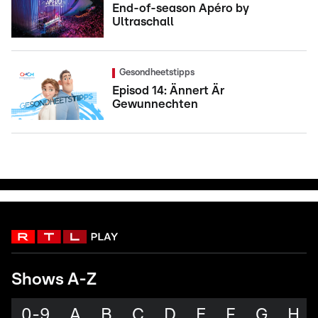
End-of-season Apéro by
Ultraschall
Gesondheetstipps
Episod 14: Ännert Är
Gewunnechten
Shows A-Z
0-9
A
B
C
D
E
F
G
H