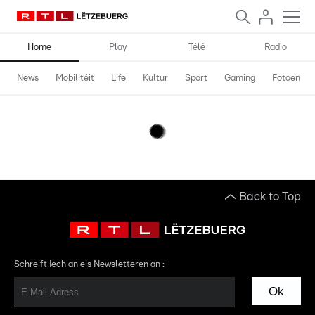
Home
Play
Télé
Radio
News
Mobilitéit
Life
Kultur
Sport
Gaming
Fotoen
Back to Top
Schreift Iech an eis Newsletteren an :
Ok