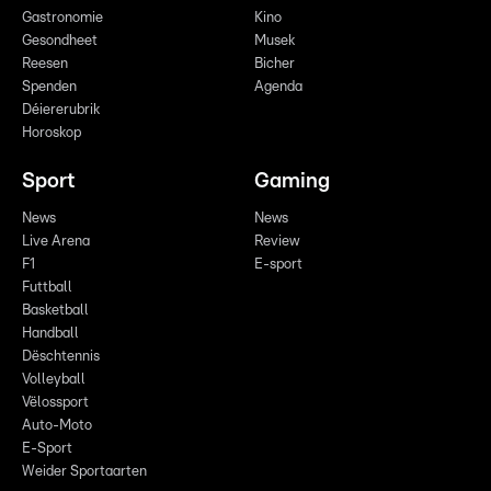
Gastronomie
Kino
Gesondheet
Musek
Reesen
Bicher
Spenden
Agenda
Déiererubrik
Horoskop
Sport
Gaming
News
News
Live Arena
Review
F1
E-sport
Futtball
Basketball
Handball
Dëschtennis
Volleyball
Vëlossport
Auto-Moto
E-Sport
Weider Sportaarten