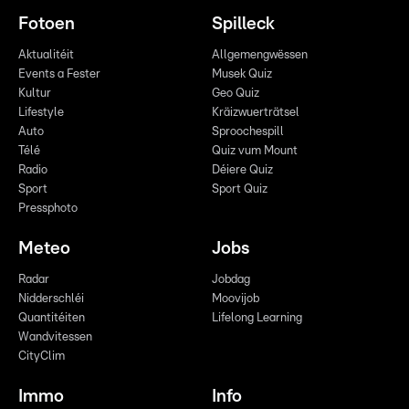
Fotoen
Spilleck
Aktualitéit
Allgemengwëssen
Events a Fester
Musek Quiz
Kultur
Geo Quiz
Lifestyle
Kräizwuerträtsel
Auto
Sproochespill
Télé
Quiz vum Mount
Radio
Déiere Quiz
Sport
Sport Quiz
Pressphoto
Meteo
Jobs
Radar
Jobdag
Nidderschléi
Moovijob
Quantitéiten
Lifelong Learning
Wandvitessen
CityClim
Immo
Info