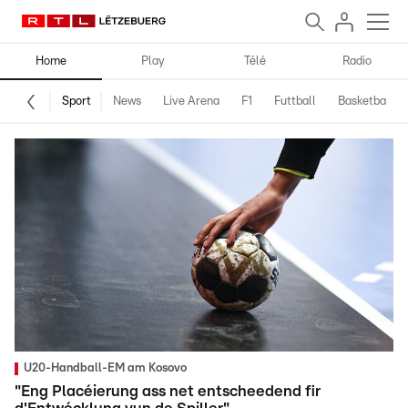
Home
Play
Télé
Radio
Sport
News
Live Arena
F1
Futtball
Basketball
U20-Handball-EM am Kosovo
"Eng Placéierung ass net entscheedend fir