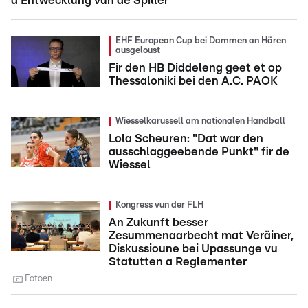
d'Entwécklung vun de Spiller"
EHF European Cup bei Dammen an Hären
ausgeloust
Fir den HB Diddeleng geet et op
Thessaloniki bei den A.C. PAOK
Wiesselkarussell am nationalen Handball
Lola Scheuren: "Dat war den
ausschlaggeebende Punkt" fir de
Wiessel
Kongress vun der FLH
An Zukunft besser
Zesummenaarbecht mat Veräiner,
Diskussioune bei Upassunge vu
Statutten a Reglementer
Fotoen