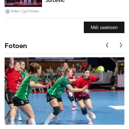
Jurcevic
Video
Fotoen
Méi uweisen
Fotoen