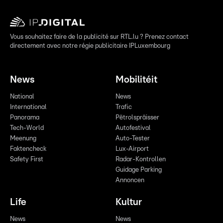
Vous souhaitez faire de la publicité sur RTL.lu ? Prenez contact
directement avec notre régie publicitaire IPLuxembourg
News
Mobilitéit
National
News
International
Trafic
Panorama
Pëtrolspräisser
Tech-World
Autofestival
Meenung
Auto-Tester
Faktencheck
Lux-Airport
Safety First
Radar-Kontrollen
Guidage Parking
Annoncen
Life
Kultur
News
News