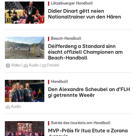
Lëtzebuerger Handball
Didier Dinart gëtt neien
Nationaltrainer vun den Hären
Beach-Handball
Déifferdeng a Standard sinn
éischt offiziell Championen am
Beach-Handball
Video
Audio
Fotoen
Handball
Den Alexandre Scheubel an d'FLH
gi getrennte Weeër
Audio
Soirée des lauréats am Handball
MVP-Präis fir Itua Etute a Zorana