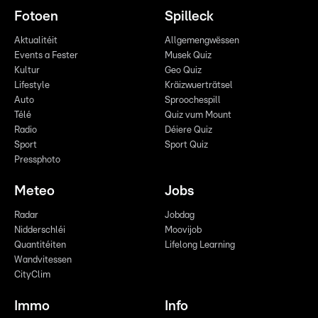
Fotoen
Spilleck
Aktualitéit
Allgemengwëssen
Events a Fester
Musek Quiz
Kultur
Geo Quiz
Lifestyle
Kräizwuerträtsel
Auto
Sproochespill
Télé
Quiz vum Mount
Radio
Déiere Quiz
Sport
Sport Quiz
Pressphoto
Meteo
Jobs
Radar
Jobdag
Nidderschléi
Moovijob
Quantitéiten
Lifelong Learning
Wandvitessen
CityClim
Immo
Info