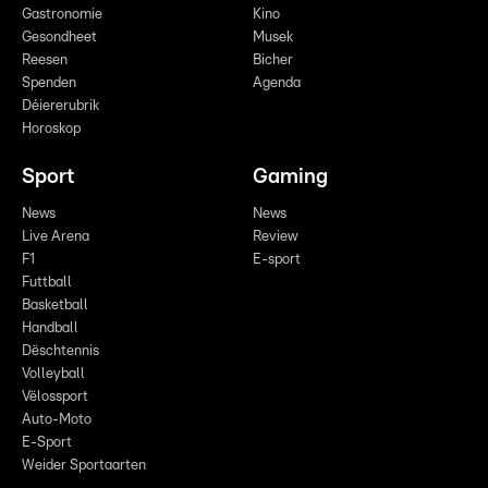
Gastronomie
Kino
Gesondheet
Musek
Reesen
Bicher
Spenden
Agenda
Déiererubrik
Horoskop
Sport
Gaming
News
News
Live Arena
Review
F1
E-sport
Futtball
Basketball
Handball
Dëschtennis
Volleyball
Vëlossport
Auto-Moto
E-Sport
Weider Sportaarten