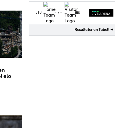
-
:
-
JEU
BIS
Resultater an Tabell
→
en
l elo