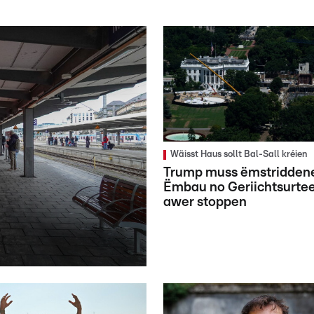
Wäisst Haus sollt Bal-Sall kréien
Trump muss ëmstridden
Ëmbau no Geriichtsurtee
awer stoppen