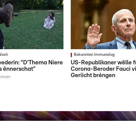
Woch
Bekannten Immunolog
eederin: “D’Thema Niere
US-Republikaner wëlle f
s ënnerschat”
Corona-Beroder Fauci vi
Geriicht bréngen
Fotoen