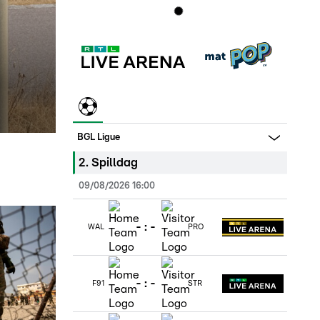
BGL Ligue
2
.
Spilldag
09/08/2026 16:00
-
:
-
WAL
PRO
-
:
-
F91
STR