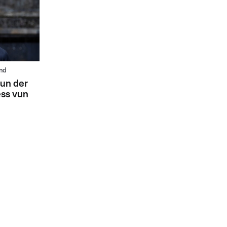
nd
vun der
ss vun