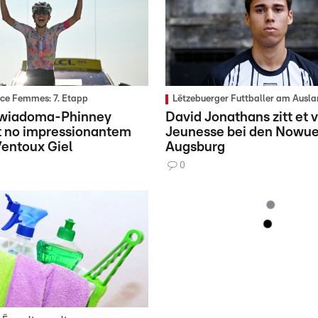
nce Femmes: 7. Etapp
Lëtzebuerger Futtballer am Ausla
ewiadoma-Phinney
David Jonathans zitt et 
t no impressionantem
Jeunesse bei den Nowue
entoux Giel
Augsburg
0