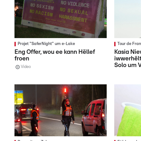
Projet "SaferNight" um e-Lake
Tour de Fra
Eng Offer, wou ee kann Hëllef
Kasia Ni
froen
iwwerhël
Solo um V
Video