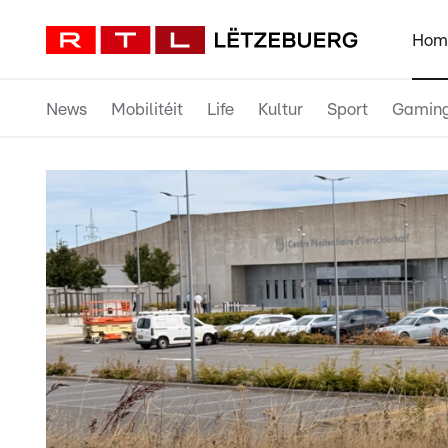
Hom
News
Mobilitéit
Life
Kultur
Sport
Gamin