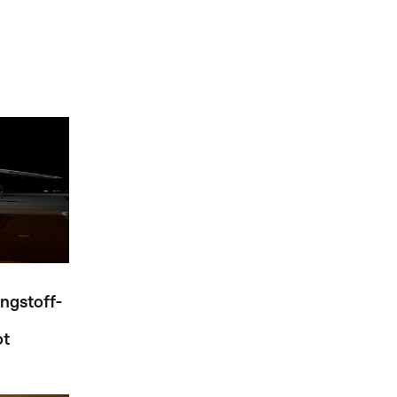
ngstoff-
ot