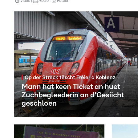
Video
Audio
Fotoen
Op der Streck tëscht Tréier a Koblenz
Mann hat keen Ticket an huet
Zuchbegleederin an d'Gesiicht
geschloen