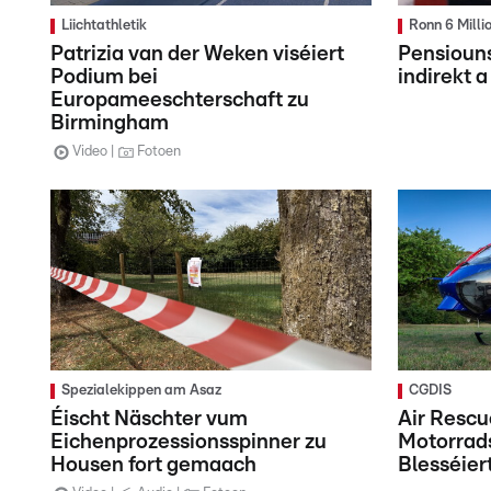
Liichtathletik
Ronn 6 Milli
Patrizia van der Weken viséiert
Pensiouns
Podium bei
indirekt 
Europameeschterschaft zu
Birmingham
Video
Fotoen
Spezialekippen am Asaz
CGDIS
Éischt Näschter vum
Air Resc
Eichenprozessionsspinner zu
Motorrads
Housen fort gemaach
Blesséiert