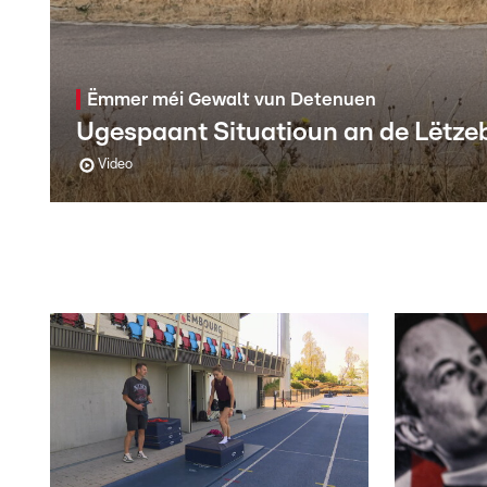
Ëmmer méi Gewalt vun Detenuen
Ugespaant Situatioun an de Lëtze
Video