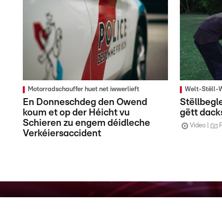
Motorradschauffer huet net iwwerlieft
Welt-Stëll-
En Donneschdeg den Owend
Stëllbegl
koum et op der Héicht vu
gëtt dack
Schieren zu engem déidleche
Video
Verkéiersaccident