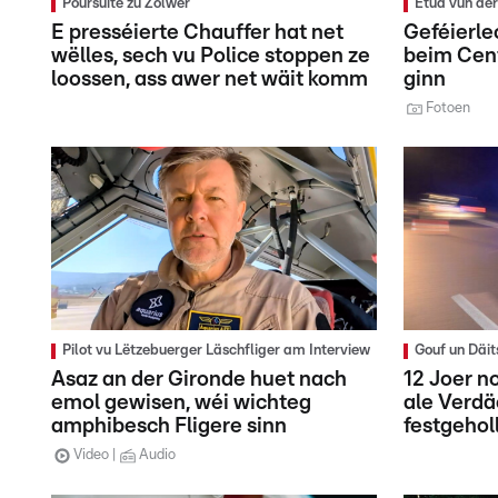
Poursuite zu Zolwer
Etüd vun de
E presséierte Chauffer hat net
Geféierle
wëlles, sech vu Police stoppen ze
beim Cent
loossen, ass awer net wäit komm
ginn
Fotoen
Pilot vu Lëtzebuerger Läschfliger am Interview
Gouf un Däi
Asaz an der Gironde huet nach
12 Joer n
emol gewisen, wéi wichteg
ale Verd
amphibesch Fligere sinn
festgehol
Video
Audio