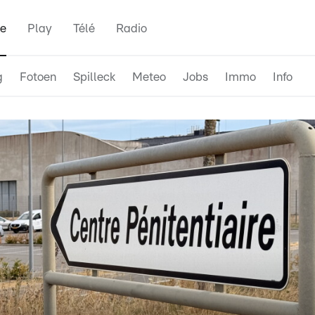
e
Play
Télé
Radio
g
Fotoen
Spilleck
Meteo
Jobs
Immo
Info