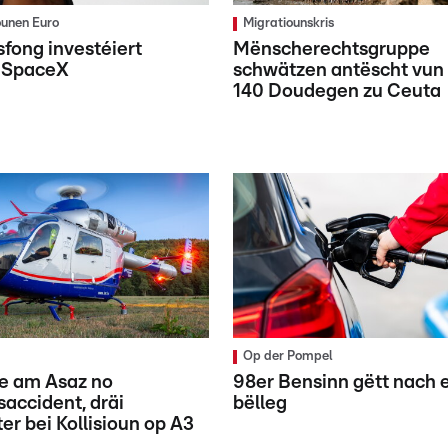
ounen Euro
Migratiounskris
fong investéiert
Mënscherechtsgruppe
a SpaceX
schwätzen antëscht vun
140 Doudegen zu Ceuta
Op der Pompel
ue am Asaz no
98er Bensinn gëtt nach 
accident, dräi
bëlleg
er bei Kollisioun op A3