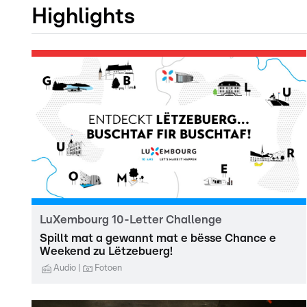
Highlights
LuXembourg 10-Letter Challenge
Spillt mat a gewannt mat e bësse Chance e
Weekend zu Lëtzebuerg!
Audio
Fotoen