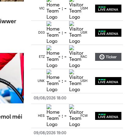
-
:
-
VIC
USM
 iwwer
-
:
-
D03
USR
-
:
-
ETZ
RAC
-
:
-
UNK
USH
09/08/2026 18:00
-
:
-
emol méi
HES
FCW
09/08/2026 19:00