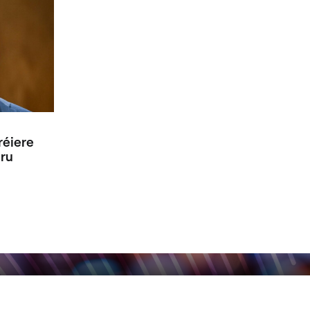
réiere
ru