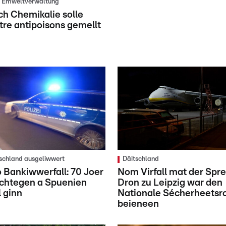
r Ëmweltverwaltung
ch Chemikalie solle
re antipoisons gemellt
tschland ausgeliwwert
Däitschland
o Bankiwwerfall: 70 Joer
Nom Virfall mat der Spre
ächtegen a Spuenien
Dron zu Leipzig war den
l ginn
Nationale Sécherheetsr
beieneen