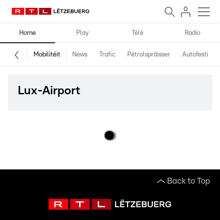
Home
Play
Télé
Radio
Mobilitéit
News
Trafic
Pëtrolspräisser
Autofestival
Lux-Airport
Back to Top