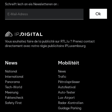
Schreift Iech an eis Newsletteren an :
Ok
Vous souhaitez faire de la publicité sur RTL.lu ? Prenez contact
directement avec notre régie publicitaire IPLuxembourg
News
Mobilitéit
National
News
International
Trafic
Panorama
Pëtrolspräisser
Tech-World
Autofestival
Meenung
Auto-Tester
Faktencheck
Lux-Airport
Safety First
Radar-Kontrollen
Guidage Parking