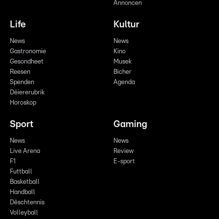
Annoncen
Life
Kultur
News
News
Gastronomie
Kino
Gesondheet
Musek
Reesen
Bicher
Spenden
Agenda
Déiererubrik
Horoskop
Sport
Gaming
News
News
Live Arena
Review
F1
E-sport
Futtball
Basketball
Handball
Dëschtennis
Volleyball