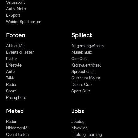
Vëlossport
Auto-Moto
E-Sport
Weider Sportaarten
Fotoen
Spilleck
Aktualitéit
Allgemengwëssen
Events a Fester
Musek Quiz
Kultur
Geo Quiz
Lifestyle
Kräizwuerträtsel
Auto
Sproochespill
Télé
Quiz vum Mount
Radio
Déiere Quiz
Sport
Sport Quiz
Pressphoto
Meteo
Jobs
Radar
Jobdag
Nidderschléi
Moovijob
Quantitéiten
Lifelong Learning