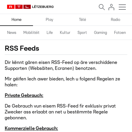
Home
Play
Télé
Radio
News
Mobilitéit
Life
Kultur
Sport
Gaming
Fotoen
RSS Feeds
Dir kënnt gären eisen RSS-Feed op äre verschiddene
Supporten (Websäiten, Ecranen) benotzen.
Mir géifen Iech awer bieden, Iech u folgend Regelen ze
halen:
Private Gebrauch:
De Gebrauch vun eisem RSS-Feed fir exklusiv privat
Zwecker ass erlaabt an net u bestëmmte Regele
gebonnen.
Kommerzielle Gebrauch: