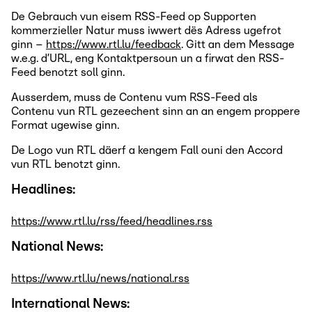
De Gebrauch vun eisem RSS-Feed op Supporten
kommerzieller Natur muss iwwert dës Adress ugefrot
ginn –
https://www.rtl.lu/feedback
. Gitt an dem Message
w.e.g. d’URL, eng Kontaktpersoun un a firwat den RSS-
Feed benotzt soll ginn.
Ausserdem, muss de Contenu vum RSS-Feed als
Contenu vun RTL gezeechent sinn an an engem proppere
Format ugewise ginn.
De Logo vun RTL däerf a kengem Fall ouni den Accord
vun RTL benotzt ginn.
Headlines:
https://www.rtl.lu/rss/feed/headlines.rss
National News:
https://www.rtl.lu/news/national.rss
International News: