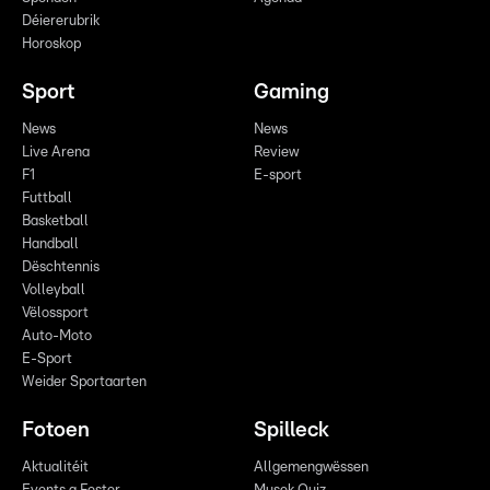
Déiererubrik
Horoskop
Sport
Gaming
News
News
Live Arena
Review
F1
E-sport
Futtball
Basketball
Handball
Dëschtennis
Volleyball
Vëlossport
Auto-Moto
E-Sport
Weider Sportaarten
Fotoen
Spilleck
Aktualitéit
Allgemengwëssen