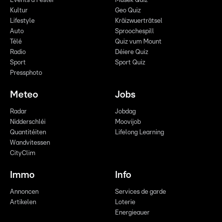
Events a Fester
Musek Quiz
Kultur
Geo Quiz
Lifestyle
Kräizwuerträtsel
Auto
Sproochespill
Télé
Quiz vum Mount
Radio
Déiere Quiz
Sport
Sport Quiz
Pressphoto
Meteo
Jobs
Radar
Jobdag
Nidderschléi
Moovijob
Quantitéiten
Lifelong Learning
Wandvitessen
CityClim
Immo
Info
Annoncen
Services de garde
Artikelen
Loterie
Energieauer