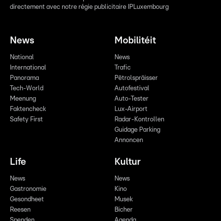
directement avec notre régie publicitaire IPLuxembourg
News
Mobilitéit
National
News
International
Trafic
Panorama
Pëtrolspräisser
Tech-World
Autofestival
Meenung
Auto-Tester
Faktencheck
Lux-Airport
Safety First
Radar-Kontrollen
Guidage Parking
Annoncen
Life
Kultur
News
News
Gastronomie
Kino
Gesondheet
Musek
Reesen
Bicher
Spenden
Agenda