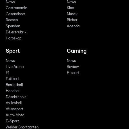
News
News
Gastronomie
Kino
Gesondheet
Musek
Reesen
Bicher
Spenden
Agenda
Déiererubrik
Horoskop
Sport
Gaming
News
News
Live Arena
Review
F1
E-sport
Futtball
Basketball
Handball
Dëschtennis
Volleyball
Vëlossport
Auto-Moto
E-Sport
Weider Sportaarten