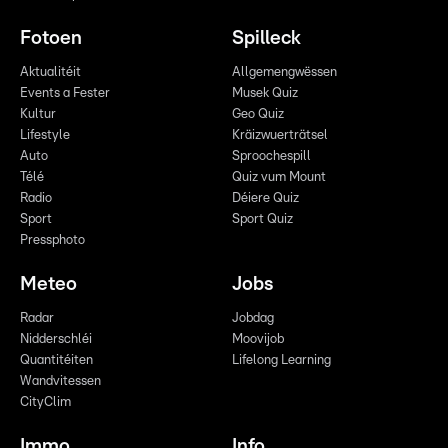
Fotoen
Spilleck
Aktualitéit
Allgemengwëssen
Events a Fester
Musek Quiz
Kultur
Geo Quiz
Lifestyle
Kräizwuerträtsel
Auto
Sproochespill
Télé
Quiz vum Mount
Radio
Déiere Quiz
Sport
Sport Quiz
Pressphoto
Meteo
Jobs
Radar
Jobdag
Nidderschléi
Moovijob
Quantitéiten
Lifelong Learning
Wandvitessen
CityClim
Immo
Info