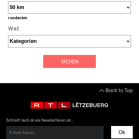
ronderëm
Wat
SICHEN
Back to Top
Schreift Iech an eis Newsletteren an :
Ok