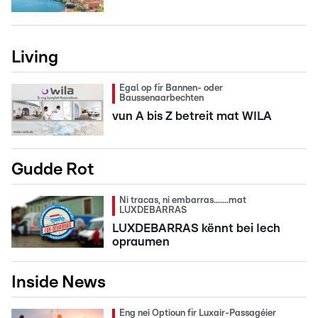
Living
Egal op fir Bannen- oder
Baussenaarbechten
vun A bis Z betreit mat WILA
Gudde Rot
Ni tracas, ni embarras.......mat
LUXDEBARRAS
LUXDEBARRAS kënnt bei Iech
opraumen
Inside News
Eng nei Optioun fir Luxair-Passagéier