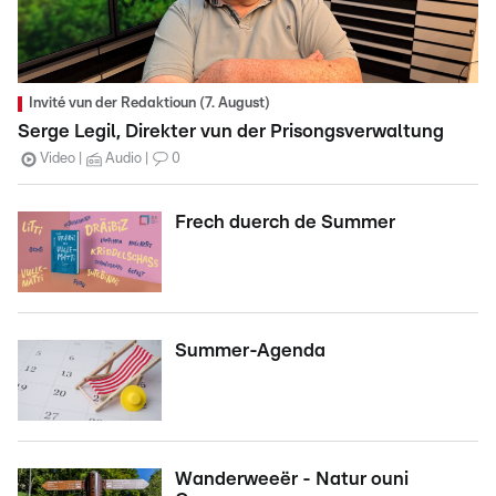
Invité vun der Redaktioun (7. August)
Serge Legil, Direkter vun der Prisongsverwaltung
Video
Audio
0
Frech duerch de Summer
Summer-Agenda
Wanderweeër - Natur ouni