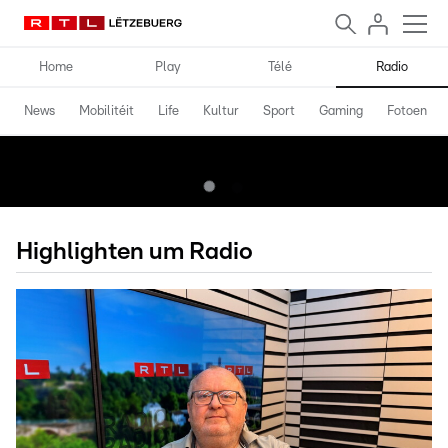
Home
Play
Télé
Radio
News
Mobilitéit
Life
Kultur
Sport
Gaming
Fotoen
Highlighten um Radio