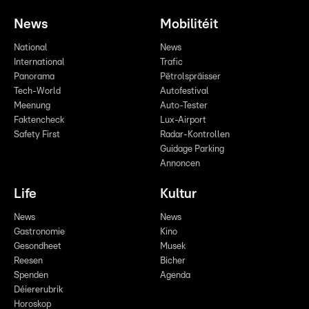
News
Mobilitéit
National
News
International
Trafic
Panorama
Pëtrolspräisser
Tech-World
Autofestival
Meenung
Auto-Tester
Faktencheck
Lux-Airport
Safety First
Radar-Kontrollen
Guidage Parking
Annoncen
Life
Kultur
News
News
Gastronomie
Kino
Gesondheet
Musek
Reesen
Bicher
Spenden
Agenda
Déiererubrik
Horoskop