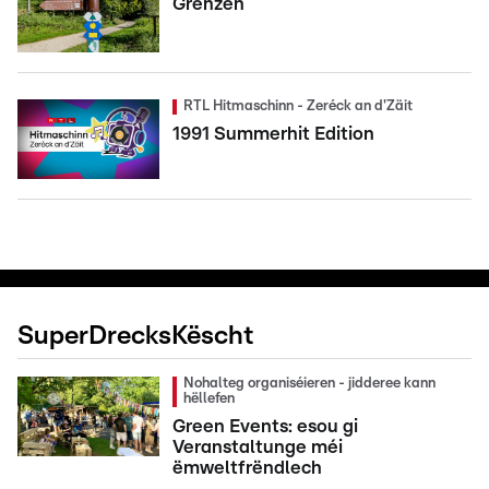
Grenzen
RTL Hitmaschinn - Zeréck an d'Zäit
1991 Summerhit Edition
SuperDrecksKëscht
Nohalteg organiséieren - jidderee kann
hëllefen
Green Events: esou gi
Veranstaltunge méi
ëmweltfrëndlech