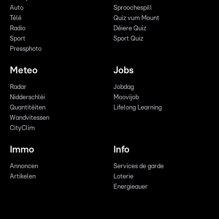
Auto
Sproochespill
Télé
Quiz vum Mount
Radio
Déiere Quiz
Sport
Sport Quiz
Pressphoto
Meteo
Jobs
Radar
Jobdag
Nidderschléi
Moovijob
Quantitéiten
Lifelong Learning
Wandvitessen
CityClim
Immo
Info
Annoncen
Services de garde
Artikelen
Loterie
Energieauer