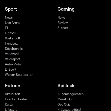
Sport
Gaming
News
News
Live Arena
Review
F1
E-sport
Futtball
Basketball
Handball
Dëschtennis
Volleyball
Vëlossport
Auto-Moto
E-Sport
Weider Sportaarten
Fotoen
Spilleck
Aktualitéit
Allgemengwëssen
Events a Fester
Musek Quiz
Kultur
Geo Quiz
Lifestyle
Kräizwuerträtsel