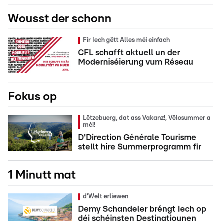
Wousst der schonn
Fir Iech gëtt Alles méi einfach
CFL schafft aktuell un der
Moderniséierung vum Réseau
Fokus op
Lëtzebuerg, dat ass Vakanz!, Vëlosummer a
méi!
D'Direction Générale Tourisme
stellt hire Summerprogramm fir
1 Minutt mat
d'Welt erliewen
Demy Schandeler bréngt Iech op
déi schéinsten Destinatiounen