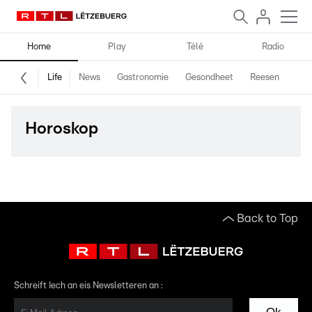
Home
Play
Télé
Radio
Life
News
Gastronomie
Gesondheet
Reesen
Spe
Horoskop
Back to Top
Schreift Iech an eis Newsletteren an :