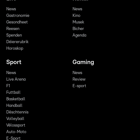
News
News
Gastronomie
Kino
Gesondheet
Musek
Reesen
Bicher
Spenden
Agenda
Déiererubrik
Horoskop
Sport
Gaming
News
News
Live Arena
Review
F1
E-sport
Futtball
Basketball
Handball
Dëschtennis
Volleyball
Vëlossport
Auto-Moto
E-Sport