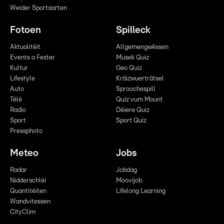
Weider Sportaarten
Fotoen
Spilleck
Aktualitéit
Allgemengwëssen
Events a Fester
Musek Quiz
Kultur
Geo Quiz
Lifestyle
Kräizwuerträtsel
Auto
Sproochespill
Télé
Quiz vum Mount
Radio
Déiere Quiz
Sport
Sport Quiz
Pressphoto
Meteo
Jobs
Radar
Jobdag
Nidderschléi
Moovijob
Quantitéiten
Lifelong Learning
Wandvitessen
CityClim