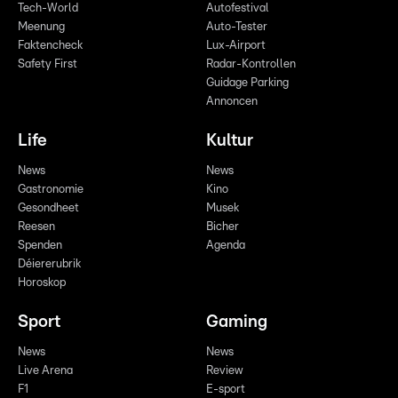
Tech-World
Autofestival
Meenung
Auto-Tester
Faktencheck
Lux-Airport
Safety First
Radar-Kontrollen
Guidage Parking
Annoncen
Life
Kultur
News
News
Gastronomie
Kino
Gesondheet
Musek
Reesen
Bicher
Spenden
Agenda
Déiererubrik
Horoskop
Sport
Gaming
News
News
Live Arena
Review
F1
E-sport