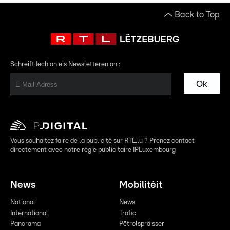
Back to Top
Schreift Iech an eis Newsletteren an :
Ok
Vous souhaitez faire de la publicité sur RTL.lu ? Prenez contact
directement avec notre régie publicitaire IPLuxembourg
News
Mobilitéit
National
News
International
Trafic
Panorama
Pëtrolspräisser