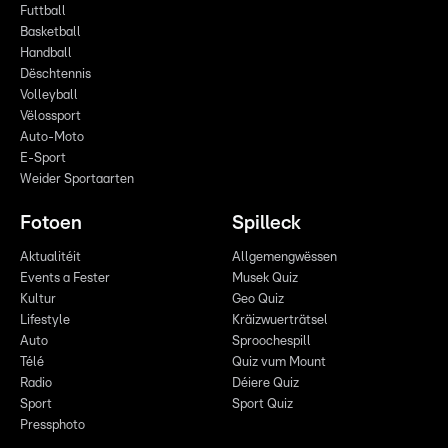
Futtball
Basketball
Handball
Dëschtennis
Volleyball
Vëlossport
Auto-Moto
E-Sport
Weider Sportaarten
Fotoen
Spilleck
Aktualitéit
Allgemengwëssen
Events a Fester
Musek Quiz
Kultur
Geo Quiz
Lifestyle
Kräizwuerträtsel
Auto
Sproochespill
Télé
Quiz vum Mount
Radio
Déiere Quiz
Sport
Sport Quiz
Pressphoto