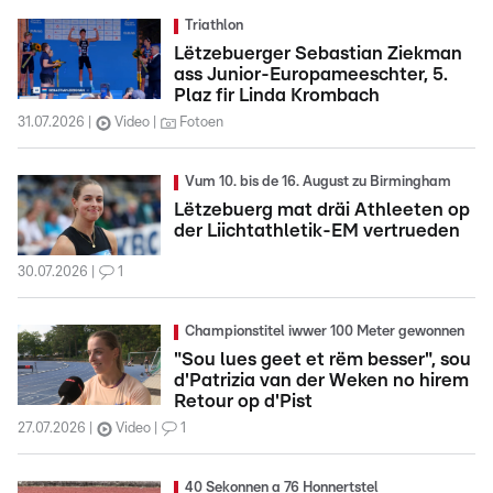
Triathlon
Lëtzebuerger Sebastian Ziekman
ass Junior-Europameeschter, 5.
Plaz fir Linda Krombach
31.07.2026
Video
Fotoen
Vum 10. bis de 16. August zu Birmingham
Lëtzebuerg mat dräi Athleeten op
der Liichtathletik-EM vertrueden
30.07.2026
1
Championstitel iwwer 100 Meter gewonnen
"Sou lues geet et rëm besser", sou
d'Patrizia van der Weken no hirem
Retour op d'Pist
27.07.2026
Video
1
40 Sekonnen a 76 Honnertstel