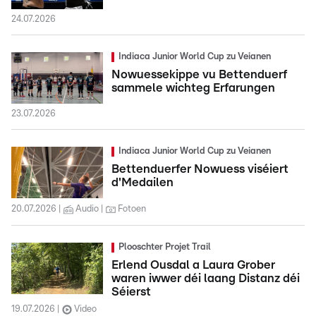
24.07.2026
Indiaca Junior World Cup zu Veianen
Nowuessekippe vu Bettenduerf
sammele wichteg Erfarungen
23.07.2026
Indiaca Junior World Cup zu Veianen
Bettenduerfer Nowuess viséiert
d'Medailen
20.07.2026
Audio
Fotoen
Plooschter Projet Trail
Erlend Ousdal a Laura Grober
waren iwwer déi laang Distanz déi
Séierst
19.07.2026
Video