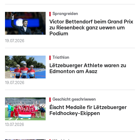
Sprangreiden
Victor Bettendorf beim Grand Prix
zu Riesenbeck ganz uewen um
Podium
19.07.2026
Triathlon
Lëtzebuerger Athlete waren zu
Edmonton am Asaz
19.07.2026
Geschicht geschriwwen
Éischt Medaile fir Lëtzebuerger
Feldhockey-Ekippen
13.07.2026