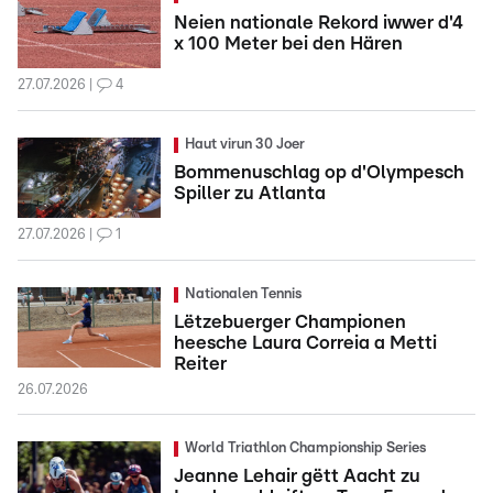
Neien nationale Rekord iwwer d'4
x 100 Meter bei den Hären
27.07.2026
4
Haut virun 30 Joer
Bommenuschlag op d'Olympesch
Spiller zu Atlanta
27.07.2026
1
Nationalen Tennis
Lëtzebuerger Championen
heesche Laura Correia a Metti
Reiter
26.07.2026
World Triathlon Championship Series
Jeanne Lehair gëtt Aacht zu