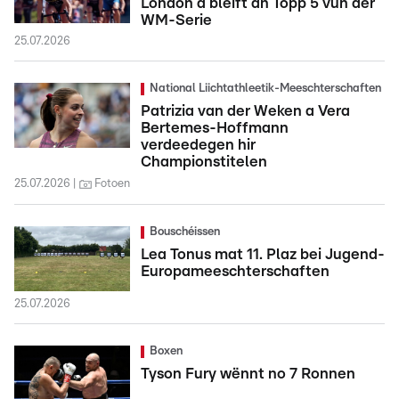
London a bleift an Topp 5 vun der
WM-Serie
25.07.2026
National Liichtathleetik-Meeschterschaften
Patrizia van der Weken a Vera
Bertemes-Hoffmann
verdeedegen hir
Championstitelen
25.07.2026
Fotoen
Bouschéissen
Lea Tonus mat 11. Plaz bei Jugend-
Europameeschterschaften
25.07.2026
Boxen
Tyson Fury wënnt no 7 Ronnen