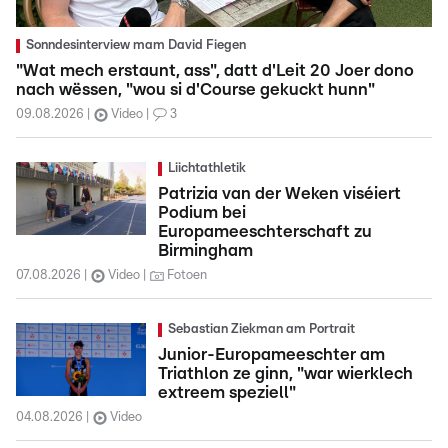
Sonndesinterview mam David Fiegen
"Wat mech erstaunt, ass", datt d'Leit 20 Joer dono
nach wëssen, "wou si d'Course gekuckt hunn"
09.08.2026
Video
3
Liichtathletik
Patrizia van der Weken viséiert
Podium bei
Europameeschterschaft zu
Birmingham
07.08.2026
Video
Fotoen
Sebastian Ziekman am Portrait
Junior-Europameeschter am
Triathlon ze ginn, "war wierklech
extreem speziell"
04.08.2026
Video