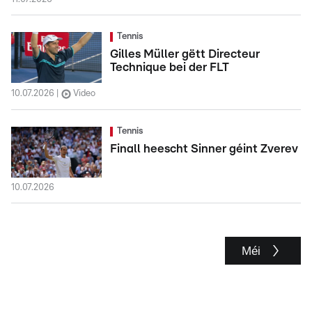
Tennis
Gilles Müller gëtt Directeur
Technique bei der FLT
10.07.2026
Video
Tennis
Finall heescht Sinner géint Zverev
10.07.2026
Méi