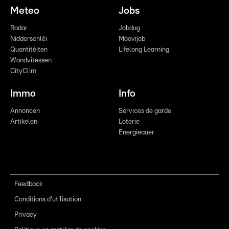
Meteo
Jobs
Radar
Jobdag
Nidderschléi
Moovijob
Quantitéiten
Lifelong Learning
Wandvitessen
CityClim
Immo
Info
Annoncen
Services de garde
Artikelen
Loterie
Energieauer
Feedback
Conditions d'utilisation
Privacy