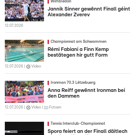
Wimbledon
Jannik Sinner gewënnt Finall géint
Alexander Zverev
12.07.2026
Championnat am Schwammen
Rémi Fabiani a Finn Kemp
bestätegen hir gutt Form
12.07.2026
Video
Ironman 70.3 Lëtzebuerg
Anna Reiff gewënnt Ironman bei
den Dammen
12.07.2026
Video
Fotoen
Tennis Interclub-Championnat
Spora feiert an der Finall däitlech