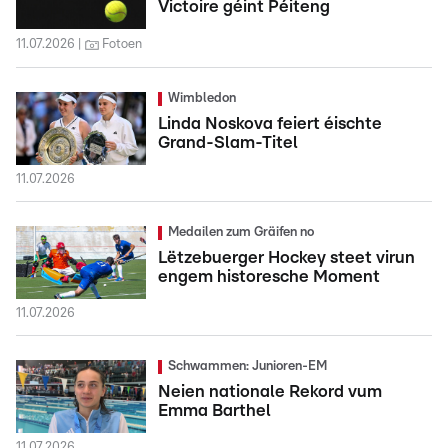
Victoire géint Péiteng
11.07.2026
Fotoen
Wimbledon
Linda Noskova feiert éischte
Grand-Slam-Titel
11.07.2026
Medailen zum Gräifen no
Lëtzebuerger Hockey steet virun
engem historesche Moment
11.07.2026
Schwammen: Junioren-EM
Neien nationale Rekord vum
Emma Barthel
11.07.2026