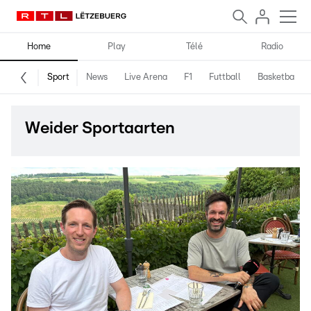
Home
Play
Télé
Radio
Sport
News
Live Arena
F1
Futtball
Basketball
Weider Sportaarten