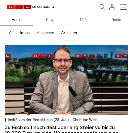
Home
Play
Télé
Radio
Immo
Annoncen
Artikelen
Invité vun der Redaktioun (28. Juli) - Christian Weis
Zu Esch soll nach dëst Joer eng Steier vu bis zu