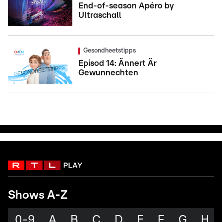
End-of-season Apéro by
Ultraschall
Gesondheetstipps
Episod 14: Ännert Är
Gewunnechten
Shows A-Z
0-9
A
B
C
D
E
F
G
H