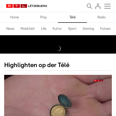
Home
Play
Télé
Radio
News
Mobilitéit
Life
Kultur
Sport
Gaming
Fotoen
Highlighten op der Télé