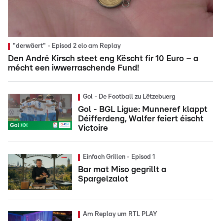
"derwäert" - Episod 2 elo am Replay
Den André Kirsch steet eng Këscht fir 10 Euro – a
mécht een iwwerraschende Fund!
Gol - De Football zu Lëtzebuerg
Gol - BGL Ligue: Munneref klappt
Déifferdeng, Walfer feiert éischt
Victoire
Einfach Grillen - Episod 1
Bar mat Miso gegrillt a
Spargelzalot
Am Replay um RTL PLAY