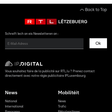
Back to Top
Schreift Iech an eis Newsletteren an :
Ok
Vous souhaitez faire de la publicité sur RTL.lu ? Prenez contact
directement avec notre régie publicitaire IPLuxembourg
News
Mobilitéit
National
News
International
Trafic
Panorama
Pëtrolspräisser