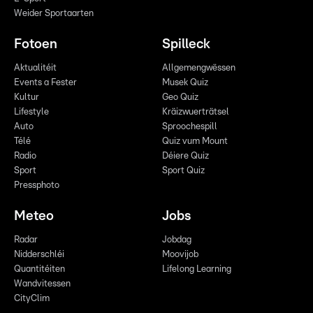
Weider Sportaarten
Fotoen
Spilleck
Aktualitéit
Allgemengwëssen
Events a Fester
Musek Quiz
Kultur
Geo Quiz
Lifestyle
Kräizwuerträtsel
Auto
Sproochespill
Télé
Quiz vum Mount
Radio
Déiere Quiz
Sport
Sport Quiz
Pressphoto
Meteo
Jobs
Radar
Jobdag
Nidderschléi
Moovijob
Quantitéiten
Lifelong Learning
Wandvitessen
CityClim