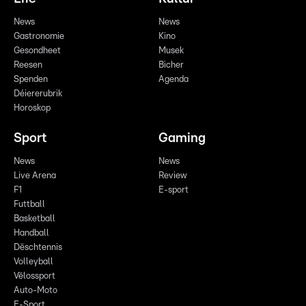
News
News
Gastronomie
Kino
Gesondheet
Musek
Reesen
Bicher
Spenden
Agenda
Déiererubrik
Horoskop
Sport
Gaming
News
News
Live Arena
Review
F1
E-sport
Futtball
Basketball
Handball
Dëschtennis
Volleyball
Vëlossport
Auto-Moto
E-Sport