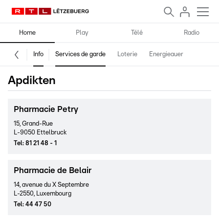
Home
Play
Télé
Radio
Info
Services de garde
Loterie
Energieauer
Apdikten
Pharmacie Petry
15, Grand-Rue
L-9050 Ettelbruck
Tel
:
81 21 48 - 1
Pharmacie de Belair
14, avenue du X Septembre
L-2550, Luxembourg
Tel
:
44 47 50