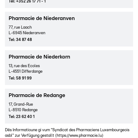
Tel
:
+352 26 17 71 - 1
Pharmacie de Niederanven
77, rue Laach
L-6945 Niederanven
Tel
:
34 87 48
Pharmacie de Niederkorn
13, rue des Ecoles
L-4551 Differdange
Tel
:
58 91 99
Pharmacie de Redange
17, Grand-Rue
L-8510 Redange
Tel
:
23 62 40 1
Dës Informatioune gi vum "Syndicat des Pharmaciens Luxembourgeois
asbl" zur Verfügung gestallt
(
https://www.pharmacie.lu
)