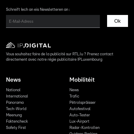
Schreift Iech an eis Newsletteren an :
Ok
Vous souhaitez faire de la publicité sur RTL.lu ? Prenez contact
directement avec notre régie publicitaire IPLuxembourg
News
Mobilitéit
National
News
International
Trafic
Panorama
Pëtrolspräisser
Tech-World
Autofestival
Meenung
Auto-Tester
Faktencheck
Lux-Airport
Safety First
Radar-Kontrollen