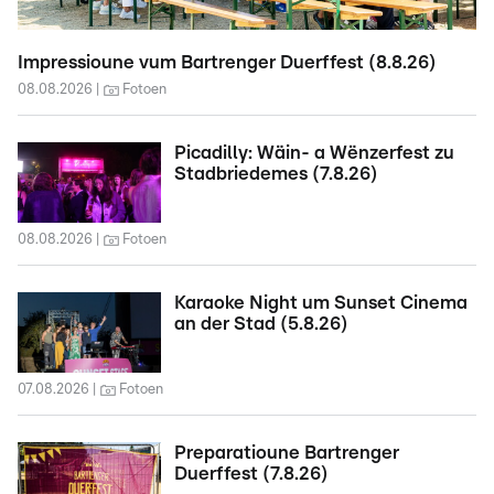
Impressioune vum Bartrenger Duerffest (8.8.26)
08.08.2026
Fotoen
Picadilly: Wäin- a Wënzerfest zu
Stadbriedemes (7.8.26)
08.08.2026
Fotoen
Karaoke Night um Sunset Cinema
an der Stad (5.8.26)
07.08.2026
Fotoen
Preparatioune Bartrenger
Duerffest (7.8.26)