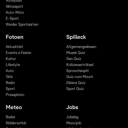
Volleyball
Vëlossport
Auto-Moto
E-Sport
Weider Sportaarten
Fotoen
Spilleck
Aktualitéit
Allgemengwëssen
Events a Fester
Musek Quiz
Kultur
Geo Quiz
Lifestyle
Kräizwuerträtsel
Auto
Sproochespill
Télé
Quiz vum Mount
Radio
Déiere Quiz
Sport
Sport Quiz
Pressphoto
Meteo
Jobs
Radar
Jobdag
Nidderschléi
Moovijob