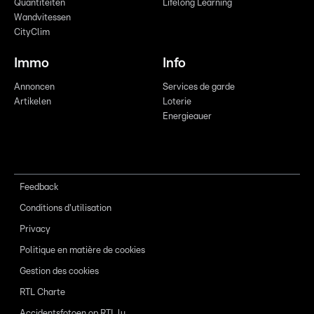
Quantitéiten
Lifelong Learning
Wandvitessen
CityClim
Immo
Info
Annoncen
Services de garde
Artikelen
Loterie
Energieauer
Feedback
Conditions d'utilisation
Privacy
Politique en matière de cookies
Gestion des cookies
RTL Charte
Accidentsfotoen op RTL.lu