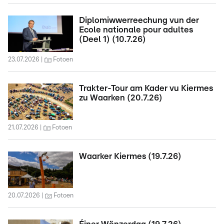
Diplomiwwerreechung vun der
Ecole nationale pour adultes
(Deel 1) (10.7.26)
23.07.2026
Fotoen
Trakter-Tour am Kader vu Kiermes
zu Waarken (20.7.26)
21.07.2026
Fotoen
Waarker Kiermes (19.7.26)
20.07.2026
Fotoen