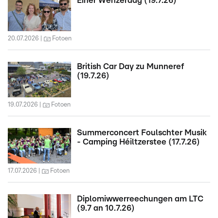
Éiner Wënzerdag (19.7.26)
20.07.2026
Fotoen
British Car Day zu Munneref
(19.7.26)
19.07.2026
Fotoen
Summerconcert Foulschter Musik
- Camping Héiltzerstee (17.7.26)
17.07.2026
Fotoen
Diplomiwwerreechungen am LTC
(9.7 an 10.7.26)