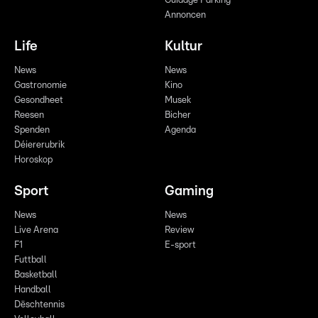
Guidage Parking
Annoncen
Life
Kultur
News
News
Gastronomie
Kino
Gesondheet
Musek
Reesen
Bicher
Spenden
Agenda
Déiererubrik
Horoskop
Sport
Gaming
News
News
Live Arena
Review
F1
E-sport
Futtball
Basketball
Handball
Dëschtennis