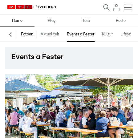
Home
Play
Télé
Radio
Fotoen
Aktualitéit
Events a Fester
Kultur
Lifestyle
Events a Fester