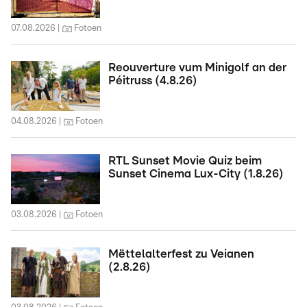
07.08.2026
Fotoen
Reouverture vum Minigolf an der
Péitruss (4.8.26)
04.08.2026
Fotoen
RTL Sunset Movie Quiz beim
Sunset Cinema Lux-City (1.8.26)
03.08.2026
Fotoen
Mëttelalterfest zu Veianen
(2.8.26)