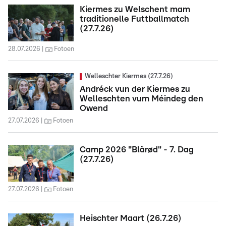
Kiermes zu Welschent mam
traditionelle Futtballmatch
(27.7.26)
28.07.2026
Fotoen
Welleschter Kiermes (27.7.26)
Andréck vun der Kiermes zu
Welleschten vum Méindeg den
Owend
27.07.2026
Fotoen
Camp 2026 "Blårød" - 7. Dag
(27.7.26)
27.07.2026
Fotoen
Heischter Maart (26.7.26)