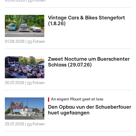
03.08.2026
Fotoen
Vintage Cars & Bikes Stengefort
(1.8.26)
01.08.2026
Fotoen
Zweet Nocturne um Buerschenter
Schlass (29.07.26)
30.07.2026
Fotoen
An engem Mount geet et lass
Den Opbau vun der Schueberfouer
huet ugefaangen
29.07.2026
Fotoen