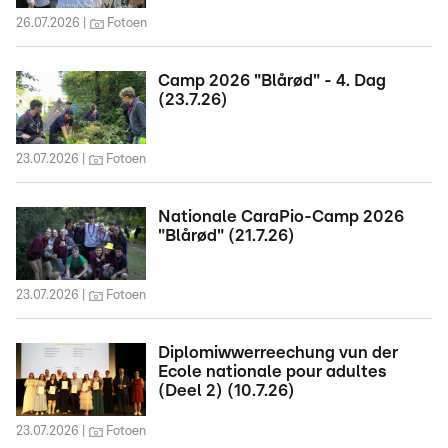
26.07.2026
Fotoen
Camp 2026 "Blårød" - 4. Dag
(23.7.26)
23.07.2026
Fotoen
Nationale CaraPio-Camp 2026
"Blårød" (21.7.26)
23.07.2026
Fotoen
Diplomiwwerreechung vun der
Ecole nationale pour adultes
(Deel 2) (10.7.26)
23.07.2026
Fotoen