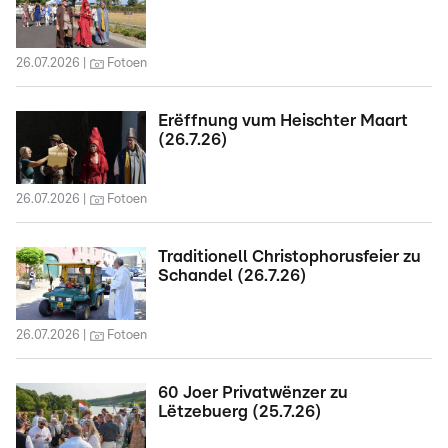
26.07.2026
Fotoen
Erëffnung vum Heischter Maart
(26.7.26)
26.07.2026
Fotoen
Traditionell Christophorusfeier zu
Schandel (26.7.26)
26.07.2026
Fotoen
60 Joer Privatwënzer zu
Lëtzebuerg (25.7.26)