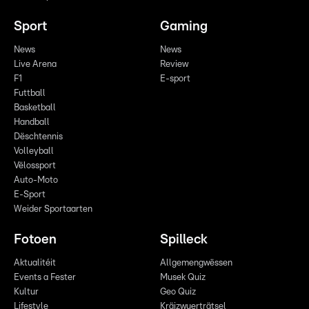
Sport
Gaming
News
News
Live Arena
Review
F1
E-sport
Futtball
Basketball
Handball
Dëschtennis
Volleyball
Vëlossport
Auto-Moto
E-Sport
Weider Sportaarten
Fotoen
Spilleck
Aktualitéit
Allgemengwëssen
Events a Fester
Musek Quiz
Kultur
Geo Quiz
Lifestyle
Kräizwuerträtsel