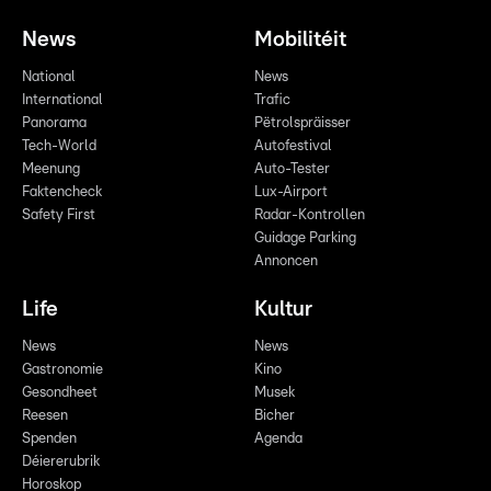
News
Mobilitéit
National
News
International
Trafic
Panorama
Pëtrolspräisser
Tech-World
Autofestival
Meenung
Auto-Tester
Faktencheck
Lux-Airport
Safety First
Radar-Kontrollen
Guidage Parking
Annoncen
Life
Kultur
News
News
Gastronomie
Kino
Gesondheet
Musek
Reesen
Bicher
Spenden
Agenda
Déiererubrik
Horoskop