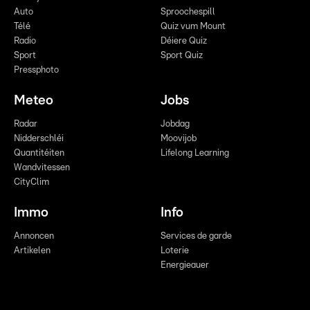
Auto
Sproochespill
Télé
Quiz vum Mount
Radio
Déiere Quiz
Sport
Sport Quiz
Pressphoto
Meteo
Jobs
Radar
Jobdag
Nidderschléi
Moovijob
Quantitéiten
Lifelong Learning
Wandvitessen
CityClim
Immo
Info
Annoncen
Services de garde
Artikelen
Loterie
Energieauer