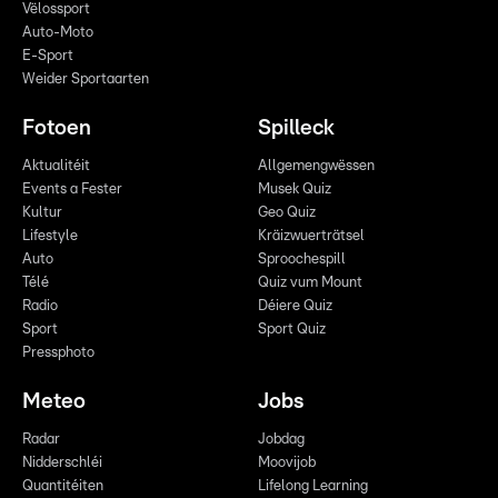
Vëlossport
Auto-Moto
E-Sport
Weider Sportaarten
Fotoen
Spilleck
Aktualitéit
Allgemengwëssen
Events a Fester
Musek Quiz
Kultur
Geo Quiz
Lifestyle
Kräizwuerträtsel
Auto
Sproochespill
Télé
Quiz vum Mount
Radio
Déiere Quiz
Sport
Sport Quiz
Pressphoto
Meteo
Jobs
Radar
Jobdag
Nidderschléi
Moovijob
Quantitéiten
Lifelong Learning