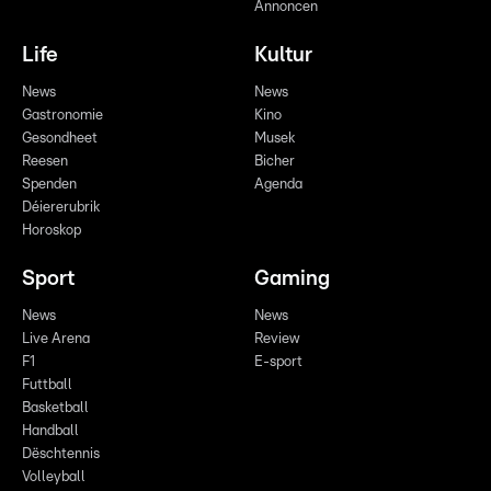
Annoncen
Life
Kultur
News
News
Gastronomie
Kino
Gesondheet
Musek
Reesen
Bicher
Spenden
Agenda
Déiererubrik
Horoskop
Sport
Gaming
News
News
Live Arena
Review
F1
E-sport
Futtball
Basketball
Handball
Dëschtennis
Volleyball