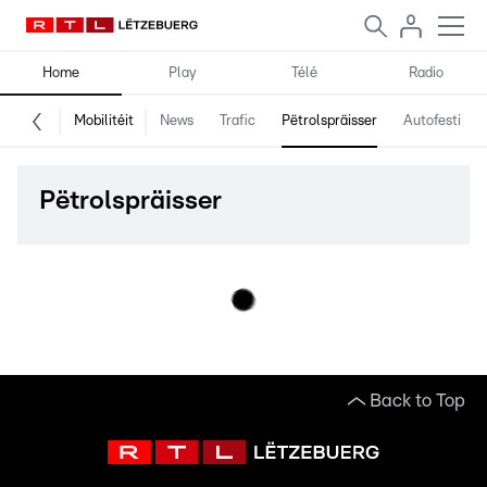
Home
Play
Télé
Radio
Mobilitéit
News
Trafic
Pëtrolspräisser
Autofestival
Pëtrolspräisser
Back to Top