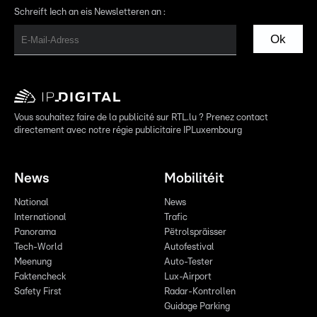
Schreift Iech an eis Newsletteren an :
Ok
Vous souhaitez faire de la publicité sur RTL.lu ? Prenez contact
directement avec notre régie publicitaire IPLuxembourg
News
Mobilitéit
National
News
International
Trafic
Panorama
Pëtrolspräisser
Tech-World
Autofestival
Meenung
Auto-Tester
Faktencheck
Lux-Airport
Safety First
Radar-Kontrollen
Guidage Parking