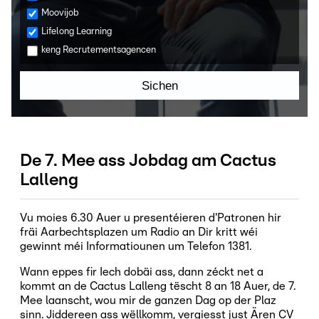
Moovijob
Lifelong Learning
keng Recrutementsagencen
Sichen
De 7. Mee ass Jobdag am Cactus
Lalleng
Vu moies 6.30 Auer u presentéieren d'Patronen hir
fräi Aarbechtsplazen um Radio an Dir kritt wéi
gewinnt méi Informatiounen um Telefon 1381.
Wann eppes fir Iech dobäi ass, dann zéckt net a
kommt an de Cactus Lalleng tëscht 8 an 18 Auer, de 7.
Mee laanscht, wou mir de ganzen Dag op der Plaz
sinn. Jiddereen ass wëllkomm, vergiesst just Ären CV