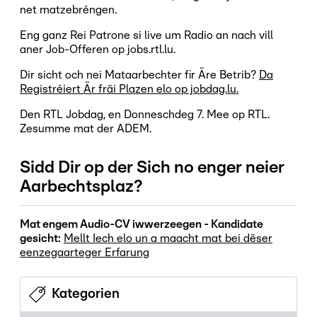
net matzebréngen.
Eng ganz Rei Patrone si live um Radio an nach vill
aner Job-Offeren op jobs.rtl.lu.
Dir sicht och nei Mataarbechter fir Äre Betrib?
Da
Registréiert Är fräi Plazen elo op jobdag.lu.
Den RTL Jobdag, en Donneschdeg 7. Mee op RTL.
Zesumme mat der ADEM.
Sidd Dir op der Sich no enger neier
Aarbechtsplaz?
Mat engem Audio-CV iwwerzeegen - Kandidate
gesicht:
Mellt Iech elo un a maacht mat bei dëser
eenzegaarteger Erfarung
Kategorien