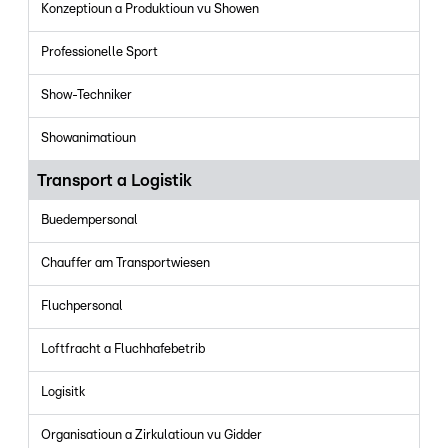
Konzeptioun a Produktioun vu Showen
Professionelle Sport
Show-Techniker
Showanimatioun
Transport a Logistik
Buedempersonal
Chauffer am Transportwiesen
Fluchpersonal
Loftfracht a Fluchhafebetrib
Logisitk
Organisatioun a Zirkulatioun vu Gidder