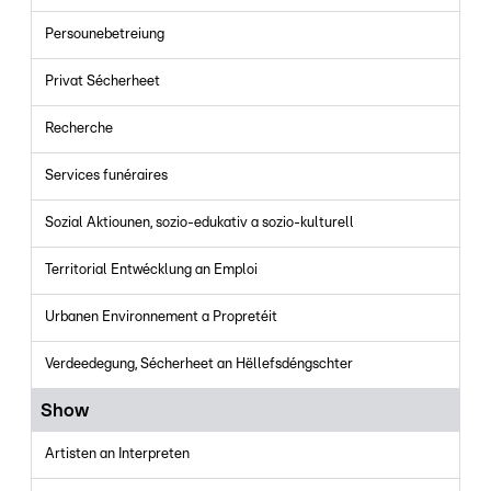
Persounebetreiung
Privat Sécherheet
Recherche
Services funéraires
Sozial Aktiounen, sozio-edukativ a sozio-kulturell
Territorial Entwécklung an Emploi
Urbanen Environnement a Propretéit
Verdeedegung, Sécherheet an Hëllefsdéngschter
Show
Artisten an Interpreten