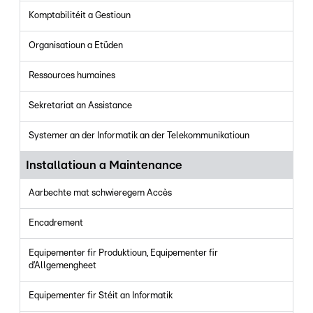
Komptabilitéit a Gestioun
Organisatioun a Etüden
Ressources humaines
Sekretariat an Assistance
Systemer an der Informatik an der Telekommunikatioun
Installatioun a Maintenance
Aarbechte mat schwieregem Accès
Encadrement
Equipementer fir Produktioun, Equipementer fir
d’Allgemengheet
Equipementer fir Stéit an Informatik