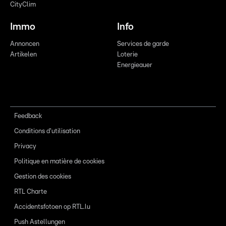
CityClim
Immo
Info
Annoncen
Services de garde
Artikelen
Loterie
Energieauer
Feedback
Conditions d'utilisation
Privacy
Politique en matière de cookies
Gestion des cookies
RTL Charte
Accidentsfotoen op RTL.lu
Push Astellungen