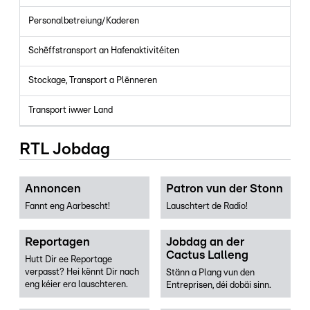
Personalbetreiung/Kaderen
Schëffstransport an Hafenaktivitéiten
Stockage, Transport a Plënneren
Transport iwwer Land
RTL Jobdag
Annoncen
Patron vun der Stonn
Fannt eng Aarbescht!
Lauschtert de Radio!
Reportagen
Jobdag an der
Cactus Lalleng
Hutt Dir ee Reportage
verpasst? Hei kënnt Dir nach
Stänn a Plang vun den
eng kéier era lauschteren.
Entreprisen, déi dobäi sinn.