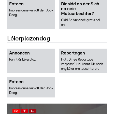
Fotoen
Dir sidd op der Sich
no neie
Impressioune vun all den Job-
Mataarbechter?
Deeg.
Gidd Är Annoncë gratis hei
an.
Léierplazendag
Annoncen
Reportagen
Fannt är Léierplaz!
Hutt Dir ee Reportage
verpasst? Hei kënnt Dir nach
eng kéier era lauschteren.
Fotoen
Impressioune vun all den Job-
Deeg.