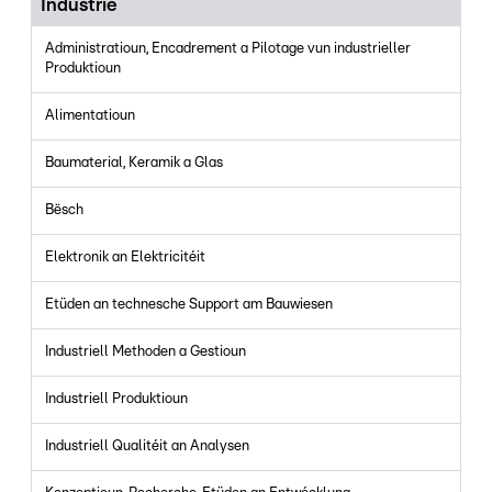
Industrie
Administratioun, Encadrement a Pilotage vun industrieller
Produktioun
Alimentatioun
Baumaterial, Keramik a Glas
Bësch
Elektronik an Elektricitéit
Etüden an technesche Support am Bauwiesen
Industriell Methoden a Gestioun
Industriell Produktioun
Industriell Qualitéit an Analysen