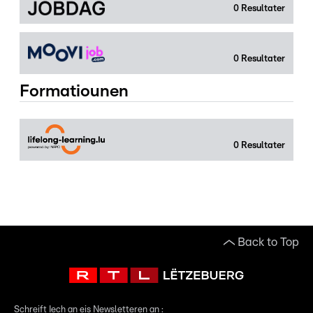
0
Resultater
0
Resultater
Formatiounen
0
Resultater
Back to Top
Schreift Iech an eis Newsletteren an :