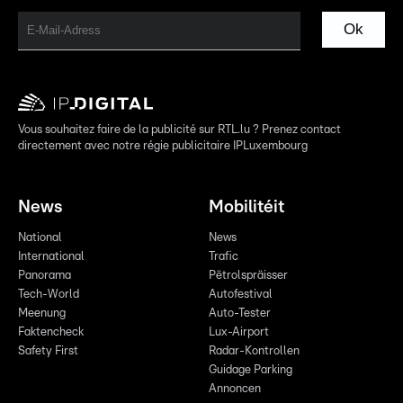
Ok
Vous souhaitez faire de la publicité sur RTL.lu ? Prenez contact
directement avec notre régie publicitaire IPLuxembourg
News
Mobilitéit
National
News
International
Trafic
Panorama
Pëtrolspräisser
Tech-World
Autofestival
Meenung
Auto-Tester
Faktencheck
Lux-Airport
Safety First
Radar-Kontrollen
Guidage Parking
Annoncen