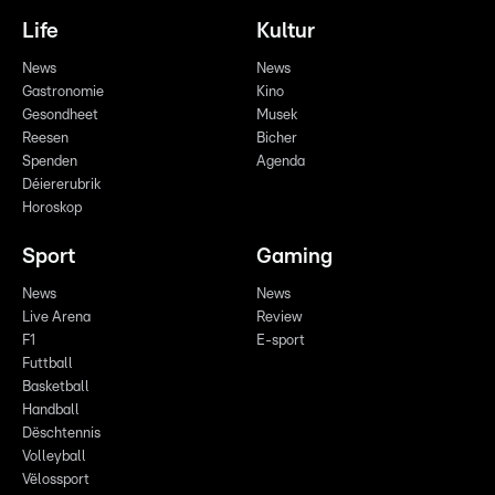
Life
Kultur
News
News
Gastronomie
Kino
Gesondheet
Musek
Reesen
Bicher
Spenden
Agenda
Déiererubrik
Horoskop
Sport
Gaming
News
News
Live Arena
Review
F1
E-sport
Futtball
Basketball
Handball
Dëschtennis
Volleyball
Vëlossport