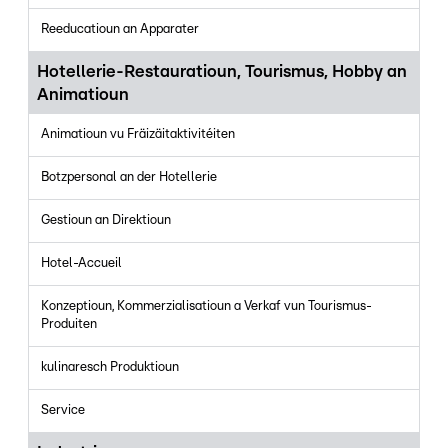
Reeducatioun an Apparater
Hotellerie-Restauratioun, Tourismus, Hobby an
Animatioun
Animatioun vu Fräizäitaktivitéiten
Botzpersonal an der Hotellerie
Gestioun an Direktioun
Hotel-Accueil
Konzeptioun, Kommerzialisatioun a Verkaf vun Tourismus-
Produiten
kulinaresch Produktioun
Service