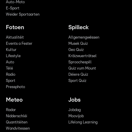
Auto-Moto
E-Sport
Weider Sportaarten
Fotoen
Spilleck
Aktualitéit
Allgemengwëssen
Events a Fester
Musek Quiz
Kultur
Geo Quiz
Lifestyle
Kräizwuerträtsel
Auto
Sproochespill
Télé
Quiz vum Mount
Radio
Déiere Quiz
Sport
Sport Quiz
Pressphoto
Meteo
Jobs
Radar
Jobdag
Nidderschléi
Moovijob
Quantitéiten
Lifelong Learning
Wandvitessen