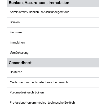
Banken, Assurancen, Immobilien
Administrativ Banken- a Assurancegestioun
Banken
Finanzen
Immobilien
Versécherung
Gesondheet
Dokteren
Medeziner am médico-technesche Beräich
Paramedezinesch Soinen
Professionellen am médico-technesche Beräich