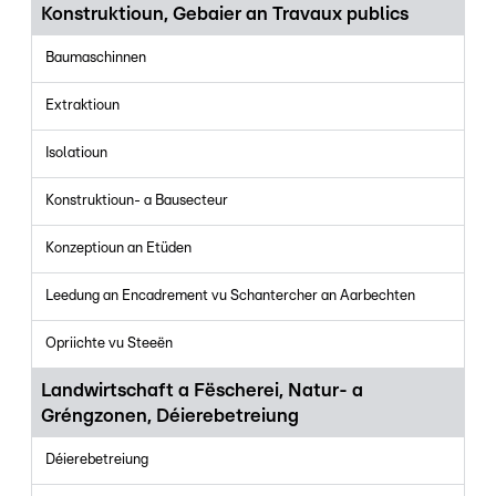
Konstruktioun, Gebaier an Travaux publics
Baumaschinnen
Extraktioun
Isolatioun
Konstruktioun- a Bausecteur
Konzeptioun an Etüden
Leedung an Encadrement vu Schantercher an Aarbechten
Opriichte vu Steeën
Landwirtschaft a Fëscherei, Natur- a
Gréngzonen, Déierebetreiung
Déierebetreiung