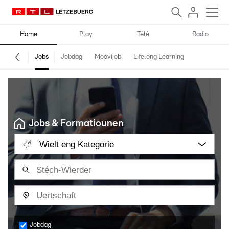
Home
Play
Télé
Radio
Jobs
Jobdag
Moovijob
Lifelong Learning
Jobs & Formatiounen
Wielt eng Kategorie
Jobdag