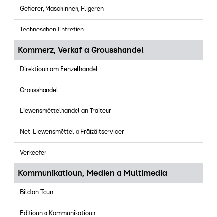
Gefierer, Maschinnen, Fligeren
Techneschen Entretien
Kommerz, Verkaf a Grousshandel
Direktioun am Eenzelhandel
Grousshandel
Liewensmëttelhandel an Traiteur
Net-Liewensmëttel a Fräizäitservicer
Verkeefer
Kommunikatioun, Medien a Multimedia
Bild an Toun
Editioun a Kommunikatioun