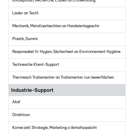
Konzeptioun, Recherche, Etüden an Entwécklung
Lieder an Textil
Mechanik, Metallaarbechten an Handwierksgeschir
Plastik, Gummi
Responsabel fir Hygien, Sécherheet an Environnement Hygiène
Technesche Klient-Support
Thermesch Traitementer an Traitementer vun Iwwerflächen
Industrie-Support
Akaf
Direktioun
Komerziell Strategie, Marketing a Verkafsopsiicht