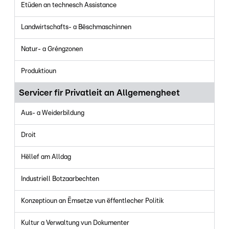
Etüden an technesch Assistance
Landwirtschafts- a Bëschmaschinnen
Natur- a Gréngzonen
Produktioun
Servicer fir Privatleit an Allgemengheet
Aus- a Weiderbildung
Droit
Hëllef am Alldag
Industriell Botzaarbechten
Konzeptioun an Ëmsetze vun ëffentlecher Politik
Kultur a Verwaltung vun Dokumenter