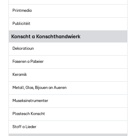
Printmedia
Publicitéit
Konscht a Konschthandwierk
Dekoratioun
Faseren a Pabeier
Keramik
Metall, Glas, Bijouen an Aueren
Museksinstrumenter
Plastesch Konscht
Stoff a Lieder