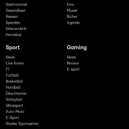
Gastronomie
Kino
Gesondheet
Musek
Reesen
Bicher
Spenden
Agenda
Déiererubrik
Horoskop
Sport
Gaming
News
News
Live Arena
Review
F1
E-sport
Futtball
Basketball
Handball
Dëschtennis
Volleyball
Vëlossport
Auto-Moto
E-Sport
Weider Sportaarten