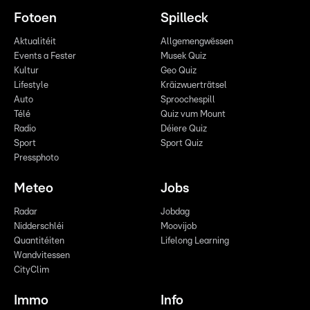
Fotoen
Spilleck
Aktualitéit
Allgemengwëssen
Events a Fester
Musek Quiz
Kultur
Geo Quiz
Lifestyle
Kräizwuerträtsel
Auto
Sproochespill
Télé
Quiz vum Mount
Radio
Déiere Quiz
Sport
Sport Quiz
Pressphoto
Meteo
Jobs
Radar
Jobdag
Nidderschléi
Moovijob
Quantitéiten
Lifelong Learning
Wandvitessen
CityClim
Immo
Info