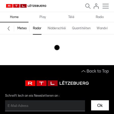
Home
Play
Télé
Radio
Meteo
Radar
Nidderschléi
Quantitéiten
Wandvitess
Back to Top
Schreift Iech an eis Newsletteren an :
Ok