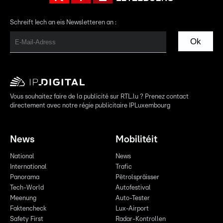
Schreift Iech an eis Newsletteren an :
Ok
Vous souhaitez faire de la publicité sur RTL.lu ? Prenez contact
directement avec notre régie publicitaire IPLuxembourg
News
Mobilitéit
National
News
International
Trafic
Panorama
Pëtrolspräisser
Tech-World
Autofestival
Meenung
Auto-Tester
Faktencheck
Lux-Airport
Safety First
Radar-Kontrollen