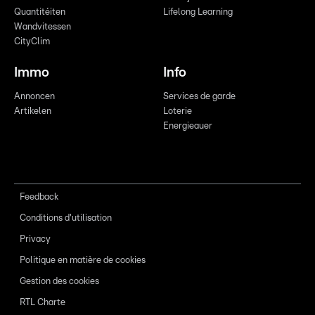
Quantitéiten
Lifelong Learning
Wandvitessen
CityClim
Immo
Info
Annoncen
Services de garde
Artikelen
Loterie
Energieauer
Feedback
Conditions d'utilisation
Privacy
Politique en matière de cookies
Gestion des cookies
RTL Charte