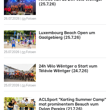
(25.7.26)
26.07.2026
Fotoen
Luxembourg Beach Open um
Gaalgebierg (25.7.26)
25.07.2026
Fotoen
24h Vëlo Wëntger a Start vum
Télévie Wëntger (24.7.26)
25.07.2026
Fotoen
ACLSport "Karting Summer Camp"
mat prominentem Besuch vum
Dylan Pereira (21.7.26)