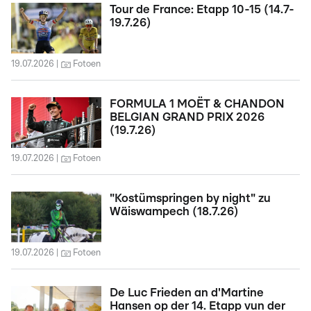
Tour de France: Etapp 10-15 (14.7-
19.7.26)
19.07.2026
Fotoen
FORMULA 1 MOËT & CHANDON
BELGIAN GRAND PRIX 2026
(19.7.26)
19.07.2026
Fotoen
"Kostümspringen by night" zu
Wäiswampech (18.7.26)
19.07.2026
Fotoen
De Luc Frieden an d'Martine
Hansen op der 14. Etapp vun der