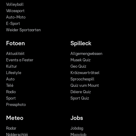
Volleyball
Vëlossport
Auto-Moto
E-Sport
Weider Sportaarten
Fotoen
Spilleck
Aktualitéit
Allgemengwëssen
Events a Fester
Musek Quiz
Kultur
Geo Quiz
Lifestyle
Kräizwuerträtsel
Auto
Sproochespill
Télé
Quiz vum Mount
Radio
Déiere Quiz
Sport
Sport Quiz
Pressphoto
Meteo
Jobs
Radar
Jobdag
Nidderschléi
Moovijob