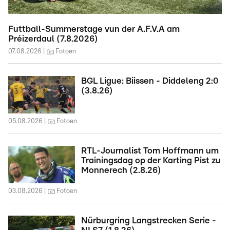
Futtball-Summerstage vun der A.F.V.A am
Préizerdaul (7.8.2026)
07.08.2026
Fotoen
BGL Ligue: Biissen - Diddeleng 2:0
(3.8.26)
05.08.2026
Fotoen
RTL-Journalist Tom Hoffmann um
Trainingsdag op der Karting Pist zu
Monnerech (2.8.26)
03.08.2026
Fotoen
Nürburgring Langstrecken Serie -