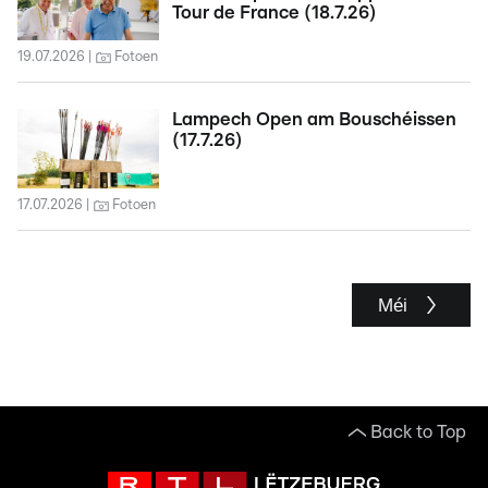
Tour de France (18.7.26)
19.07.2026
Fotoen
Lampech Open am Bouschéissen
(17.7.26)
17.07.2026
Fotoen
Méi
Back to Top