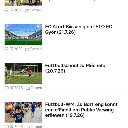
22.07.2026
Fotoen
FC Atert Biissen géint ETO FC
Györ (21.7.26)
22.07.2026
Fotoen
Futtballschoul zu Méchela
(20.7.26)
20.07.2026
Fotoen
Futtball-WM: Zu Bartreng konnt
een d'Finall am Public Viewing
erliewen (19.7.26)
20.07.2026
Fotoen