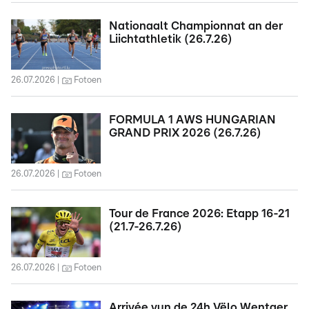
Nationaalt Championnat an der
Liichtathletik (26.7.26)
26.07.2026
Fotoen
FORMULA 1 AWS HUNGARIAN
GRAND PRIX 2026 (26.7.26)
26.07.2026
Fotoen
Tour de France 2026: Etapp 16-21
(21.7-26.7.26)
26.07.2026
Fotoen
Arrivée vun de 24h Vëlo Wentger