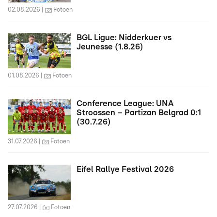
02.08.2026
Fotoen
BGL Ligue: Nidderkuer vs
Jeunesse (1.8.26)
01.08.2026
Fotoen
Conference League: UNA
Stroossen – Partizan Belgrad 0:1
(30.7.26)
31.07.2026
Fotoen
Eifel Rallye Festival 2026
27.07.2026
Fotoen