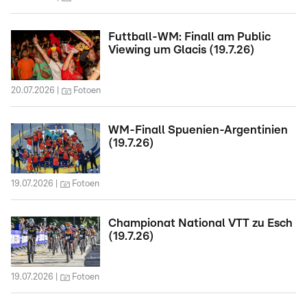
Futtball-WM: Finall am Public
Viewing um Glacis (19.7.26)
20.07.2026
Fotoen
WM-Finall Spuenien-Argentinien
(19.7.26)
19.07.2026
Fotoen
Championat National VTT zu Esch
(19.7.26)
19.07.2026
Fotoen