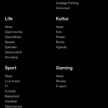
Guidage Parking
Annoncen
Life
Kultur
News
News
Gastronomie
Kino
Gesondheet
Musek
Reesen
Bicher
Spenden
Agenda
Déiererubrik
Horoskop
Sport
Gaming
News
News
Live Arena
Review
F1
E-sport
Futtball
Basketball
Handball
Dëschtennis