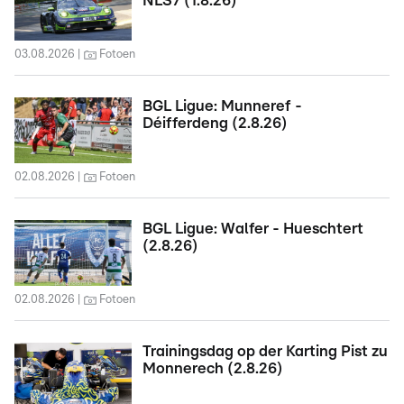
NLS7 (1.8.26)
03.08.2026
Fotoen
BGL Ligue: Munneref -
Déifferdeng (2.8.26)
02.08.2026
Fotoen
BGL Ligue: Walfer - Hueschtert
(2.8.26)
02.08.2026
Fotoen
Trainingsdag op der Karting Pist zu
Monnerech (2.8.26)