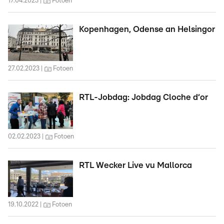
17.04.2023
Fotoen
Kopenhagen, Odense an Helsingor
27.02.2023
Fotoen
RTL-Jobdag: Jobdag Cloche d‘or
02.02.2023
Fotoen
RTL Wecker Live vu Mallorca
19.10.2022
Fotoen