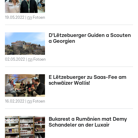
19.05.2022
Fotoen
D'Lëtzebuerger Guiden a Scouten
a Georgien
02.05.2022
Fotoen
E Lëtzebuerger zu Saas-Fee am
schwäizer Wallis!
16.02.2022
Fotoen
Bukarest a Rumänien mat Demy
Schandeler an der Luxair