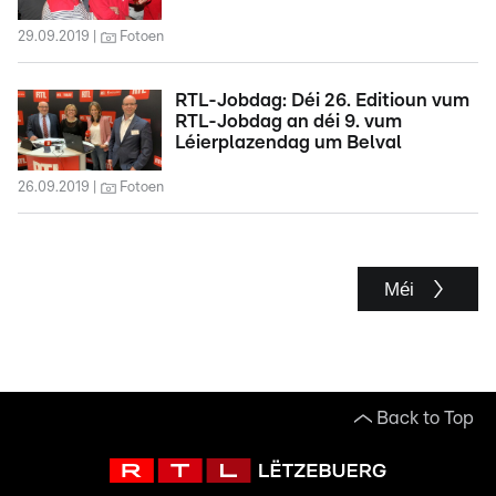
29.09.2019
Fotoen
RTL-Jobdag: Déi 26. Editioun vum
RTL-Jobdag an déi 9. vum
Léierplazendag um Belval
26.09.2019
Fotoen
Méi
Back to Top