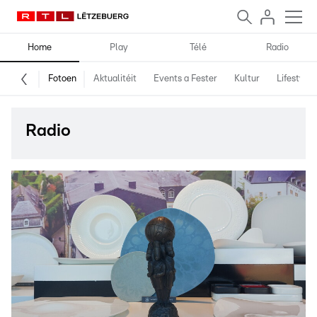
Home
Play
Télé
Radio
Fotoen
Aktualitéit
Events a Fester
Kultur
Lifestyle
Radio