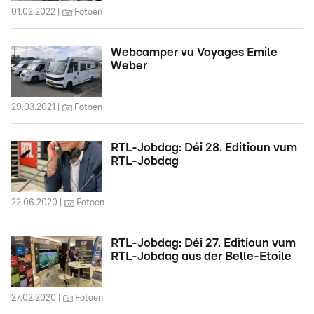
01.02.2022
Fotoen
Webcamper vu Voyages Emile
Weber
29.03.2021
Fotoen
RTL-Jobdag: Déi 28. Editioun vum
RTL-Jobdag
22.06.2020
Fotoen
RTL-Jobdag: Déi 27. Editioun vum
RTL-Jobdag aus der Belle-Etoile
27.02.2020
Fotoen