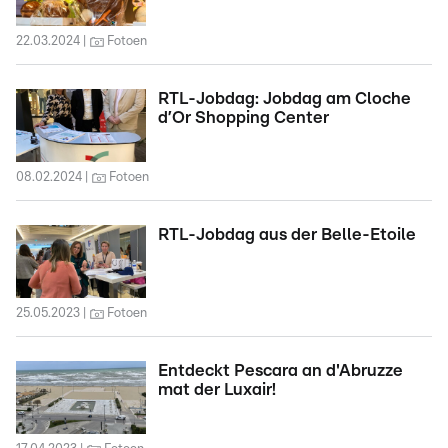
22.03.2024
Fotoen
RTL-Jobdag: Jobdag am Cloche
d’Or Shopping Center
08.02.2024
Fotoen
RTL-Jobdag aus der Belle-Etoile
25.05.2023
Fotoen
Entdeckt Pescara an d'Abruzze
mat der Luxair!