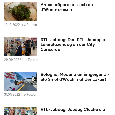
Arosa präparéiert sech op
d'Wantersaison
10.10.2022
Fotoen
RTL-Jobdag: Den RTL-Jobdag a
Léierplazendag an der City
Concorde
29.09.2022
Fotoen
Bologna, Modena an Ëmgéigend -
elo 3mol d'Woch mat der Luxair!
31.05.2022
Fotoen
RTL-Jobdag: Jobdag Cloche d‘or