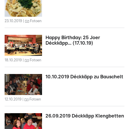
23.10.2019
Fotoen
Happy Birthday: 25 Joer
Déckkäpp... (17.10.19)
18.10.2019
Fotoen
10.10.2019 Déckkäpp zu Bauschelt
12.10.2019
Fotoen
26.09.2019 Déckkäpp Klengbetten