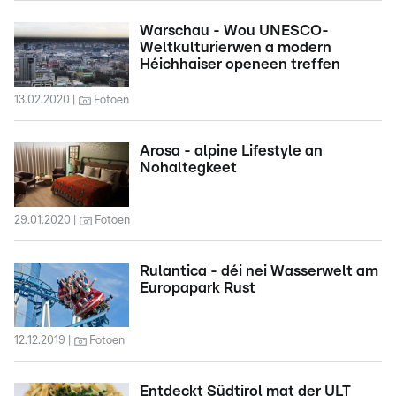
Warschau - Wou UNESCO-
Weltkulturierwen a modern
Héichhaiser openeen treffen
13.02.2020
Fotoen
Arosa - alpine Lifestyle an
Nohaltegkeet
29.01.2020
Fotoen
Rulantica - déi nei Wasserwelt am
Europapark Rust
12.12.2019
Fotoen
Entdeckt Südtirol mat der ULT