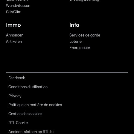
Wandvitessen
CityClim
Immo
Info
Annoncen
Services de garde
Artikelen
Loterie
Energieauer
Feedback
Conditions d'utilisation
Privacy
Politique en matière de cookies
Gestion des cookies
RTL Charte
Accidentsfotoen op RTL.lu