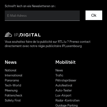
Schreift Iech an eis Newsletteren an :
Ok
Vous souhaitez faire de la publicité sur RTL.lu ? Prenez contact
directement avec notre régie publicitaire IPLuxembourg
News
Mobilitéit
National
News
International
Trafic
Panorama
Pëtrolspräisser
Tech-World
Autofestival
Meenung
Auto-Tester
Faktencheck
Lux-Airport
Safety First
Radar-Kontrollen
Guidage Parking