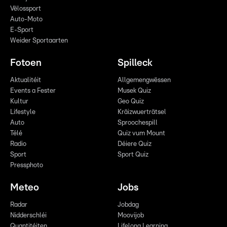
Vëlossport
Auto-Moto
E-Sport
Weider Sportaarten
Fotoen
Spilleck
Aktualitéit
Allgemengwëssen
Events a Fester
Musek Quiz
Kultur
Geo Quiz
Lifestyle
Kräizwuerträtsel
Auto
Sproochespill
Télé
Quiz vum Mount
Radio
Déiere Quiz
Sport
Sport Quiz
Pressphoto
Meteo
Jobs
Radar
Jobdag
Nidderschléi
Moovijob
Quantitéiten
Lifelong Learning