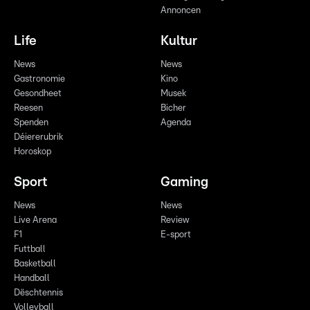
Annoncen
Life
Kultur
News
News
Gastronomie
Kino
Gesondheet
Musek
Reesen
Bicher
Spenden
Agenda
Déiererubrik
Horoskop
Sport
Gaming
News
News
Live Arena
Review
F1
E-sport
Futtball
Basketball
Handball
Dëschtennis
Volleyball