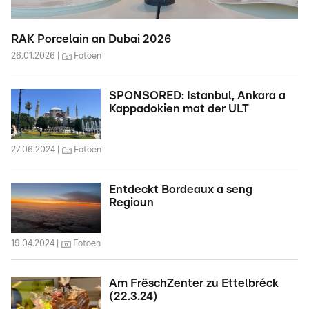
RAK Porcelain an Dubai 2026
26.01.2026
Fotoen
SPONSORED: Istanbul, Ankara a
Kappadokien mat der ULT
27.06.2024
Fotoen
Entdeckt Bordeaux a seng
Regioun
19.04.2024
Fotoen
Am FrëschZenter zu Ettelbréck
(22.3.24)