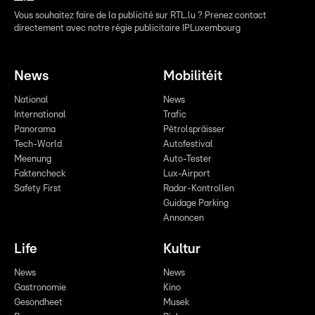
Vous souhaitez faire de la publicité sur RTL.lu ? Prenez contact
directement avec notre régie publicitaire IPLuxembourg
News
Mobilitéit
National
News
International
Trafic
Panorama
Pëtrolspräisser
Tech-World
Autofestival
Meenung
Auto-Tester
Faktencheck
Lux-Airport
Safety First
Radar-Kontrollen
Guidage Parking
Annoncen
Life
Kultur
News
News
Gastronomie
Kino
Gesondheet
Musek