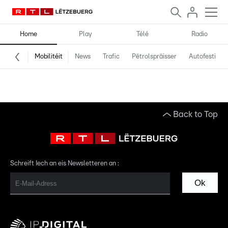
Home
Play
Télé
Radio
Mobilitéit
News
Trafic
Pëtrolspräisser
Autofestival
Back to Top
Schreift Iech an eis Newsletteren an :
Ok