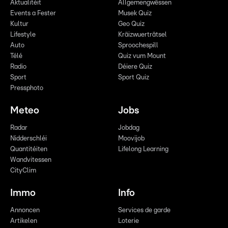
Aktualitéit
Allgemengwëssen
Events a Fester
Musek Quiz
Kultur
Geo Quiz
Lifestyle
Kräizwuerträtsel
Auto
Sproochespill
Télé
Quiz vum Mount
Radio
Déiere Quiz
Sport
Sport Quiz
Pressphoto
Meteo
Jobs
Radar
Jobdag
Nidderschléi
Moovijob
Quantitéiten
Lifelong Learning
Wandvitessen
CityClim
Immo
Info
Annoncen
Services de garde
Artikelen
Loterie