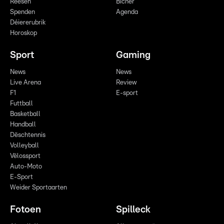
Reesen
Bicher
Spenden
Agenda
Déiererubrik
Horoskop
Sport
Gaming
News
News
Live Arena
Review
F1
E-sport
Futtball
Basketball
Handball
Dëschtennis
Volleyball
Vëlossport
Auto-Moto
E-Sport
Weider Sportaarten
Fotoen
Spilleck