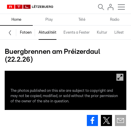
Home
Play
Télé
Radio
Fotoen
Aktualitéit
Events a Fester
Kultur
Lifestyle
Buergbrennen am Préizerdaul
(22.2.26)
The photos published on this site are subject to copyright and
may not be copied, modified, or sold without the prior permission
of the owner of the site in question.