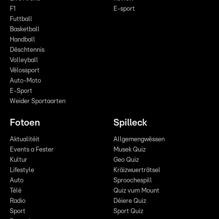
F1
E-sport
Futtball
Basketball
Handball
Dëschtennis
Volleyball
Vëlossport
Auto-Moto
E-Sport
Weider Sportaarten
Fotoen
Spilleck
Aktualitéit
Allgemengwëssen
Events a Fester
Musek Quiz
Kultur
Geo Quiz
Lifestyle
Kräizwuerträtsel
Auto
Sproochespill
Télé
Quiz vum Mount
Radio
Déiere Quiz
Sport
Sport Quiz