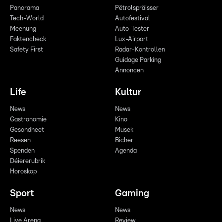
Panorama
Pëtrolspräisser
Tech-World
Autofestival
Meenung
Auto-Tester
Faktencheck
Lux-Airport
Safety First
Radar-Kontrollen
Guidage Parking
Annoncen
Life
Kultur
News
News
Gastronomie
Kino
Gesondheet
Musek
Reesen
Bicher
Spenden
Agenda
Déiererubrik
Horoskop
Sport
Gaming
News
News
Live Arena
Review