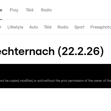
e
Play
Télé
Radio
r
Lifestyle
Auto
Télé
Radio
Sport
Pressphot
chternach (22.2.26)
ot be copied, modified, or sold without the prior permission of the owner of the 