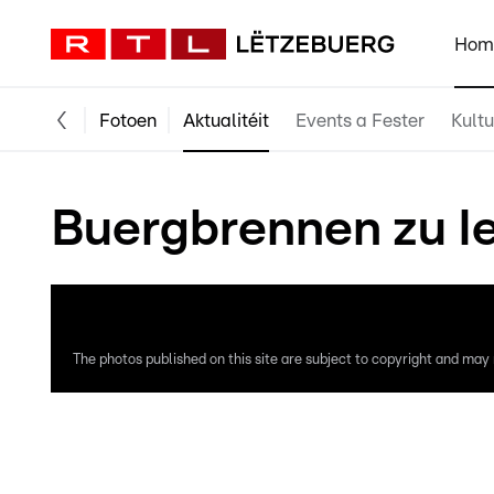
Hom
Fotoen
Aktualitéit
Events a Fester
Kultu
Buergbrennen zu Ie
The photos published on this site are subject to copyright and may n