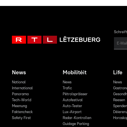
Schreift
News
Mobilitéit
Life
National
News
News
International
Trafic
Gastron
Panorama
Pëtrolspräisser
Gesondh
Tech-World
Autofestival
Reesen
Meenung
Auto-Tester
Spende
Faktencheck
Lux-Airport
Déiereru
Safety First
Radar-Kontrollen
Horosko
Guidage Parking