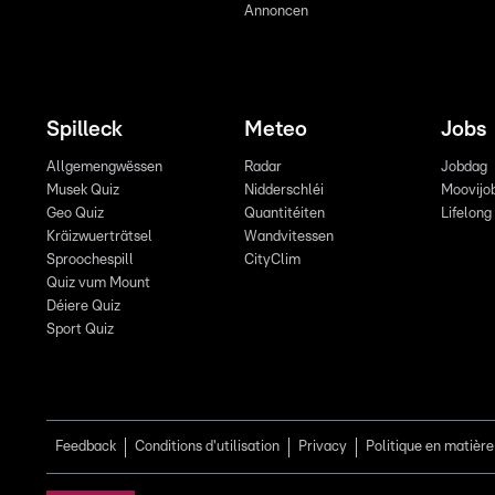
Annoncen
Spilleck
Meteo
Jobs
Allgemengwëssen
Radar
Jobdag
Musek Quiz
Nidderschléi
Moovijo
Geo Quiz
Quantitéiten
Lifelong
Kräizwuerträtsel
Wandvitessen
Sproochespill
CityClim
Quiz vum Mount
Déiere Quiz
Sport Quiz
Feedback
Conditions d'utilisation
Privacy
Politique en matière