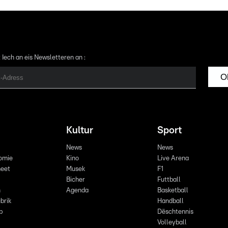
 Iech an eis Newsletteren an :
O
Kultur
Sport
News
News
omie
Kino
Live Arena
eet
Musek
F1
Bicher
Futtball
n
Agenda
Basketball
brik
Handball
p
Dëschtennis
Volleyball