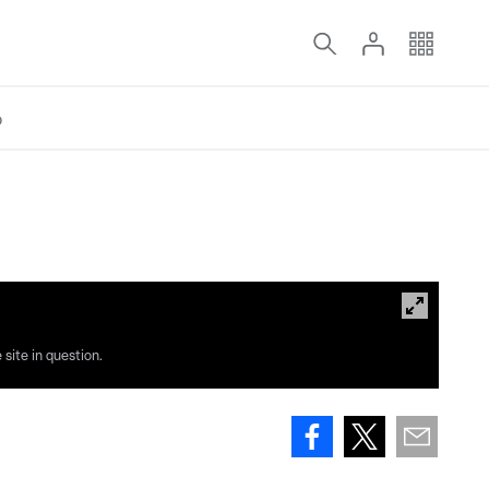
o
site in question.