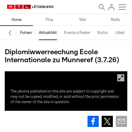
Home
Play
Télé
Radio
Fotoen
Aktualitéit
Events a Fester
Kultur
Lifestyle
Diplomiwwerreechung Ecole
Internationale zu Munneref (3.7.26)
The photos published on this site are subject to copyright and
may not be copied, modified, or sold without the prior permission
of the owner of the site in question.