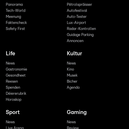
Panorama
Pëtrolspräisser
Tech-World
Autofestival
Meenung
Auto-Tester
Faktencheck
Lux-Airport
Safety First
Radar-Kontrollen
Guidage Parking
Annoncen
Life
Kultur
News
News
Gastronomie
Kino
Gesondheet
Musek
Reesen
Bicher
Spenden
Agenda
Déiererubrik
Horoskop
Sport
Gaming
News
News
Live Arena
Review