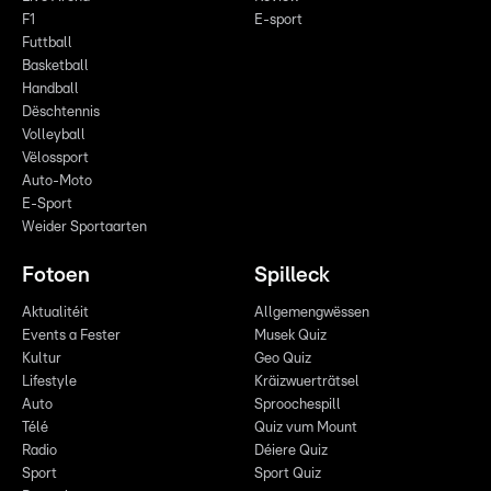
F1
E-sport
Futtball
Basketball
Handball
Dëschtennis
Volleyball
Vëlossport
Auto-Moto
E-Sport
Weider Sportaarten
Fotoen
Spilleck
Aktualitéit
Allgemengwëssen
Events a Fester
Musek Quiz
Kultur
Geo Quiz
Lifestyle
Kräizwuerträtsel
Auto
Sproochespill
Télé
Quiz vum Mount
Radio
Déiere Quiz
Sport
Sport Quiz