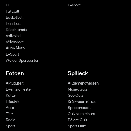
F1
E-sport
Futtball
Basketball
Handball
Dëschtennis
Volleyball
Vëlossport
Auto-Moto
E-Sport
Weider Sportaarten
Fotoen
Spilleck
Aktualitéit
Allgemengwëssen
Events a Fester
Musek Quiz
Kultur
Geo Quiz
Lifestyle
Kräizwuerträtsel
Auto
Sproochespill
Télé
Quiz vum Mount
Radio
Déiere Quiz
Sport
Sport Quiz