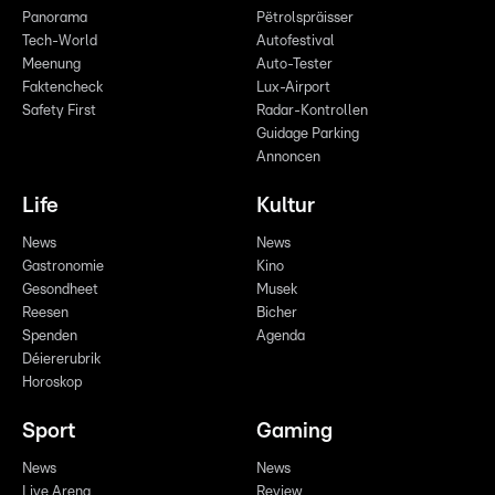
Panorama
Pëtrolspräisser
Tech-World
Autofestival
Meenung
Auto-Tester
Faktencheck
Lux-Airport
Safety First
Radar-Kontrollen
Guidage Parking
Annoncen
Life
Kultur
News
News
Gastronomie
Kino
Gesondheet
Musek
Reesen
Bicher
Spenden
Agenda
Déiererubrik
Horoskop
Sport
Gaming
News
News
Live Arena
Review