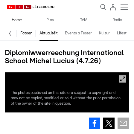
Home
Play
Télé
Radio
Fotoen
Aktualitéit
Events a Fester
Kultur
Lifestyle
Diplomiwwerreechung International
School Michel Lucius (4.7.26)
The photos published on this site are subject to copyright and
may not be copied, modified, or sold without the prior permission
of the owner of the site in question.