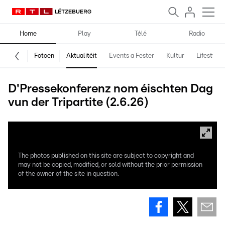
Home
Play
Télé
Radio
Fotoen
Aktualitéit
Events a Fester
Kultur
Lifestyle
D'Pressekonferenz nom éischten Dag
vun der Tripartite (2.6.26)
The photos published on this site are subject to copyright and
may not be copied, modified, or sold without the prior permission
of the owner of the site in question.