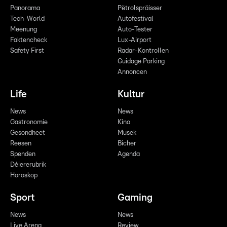
Panorama
Pëtrolspräisser
Tech-World
Autofestival
Meenung
Auto-Tester
Faktencheck
Lux-Airport
Safety First
Radar-Kontrollen
Guidage Parking
Annoncen
Life
Kultur
News
News
Gastronomie
Kino
Gesondheet
Musek
Reesen
Bicher
Spenden
Agenda
Déiererubrik
Horoskop
Sport
Gaming
News
News
Live Arena
Review