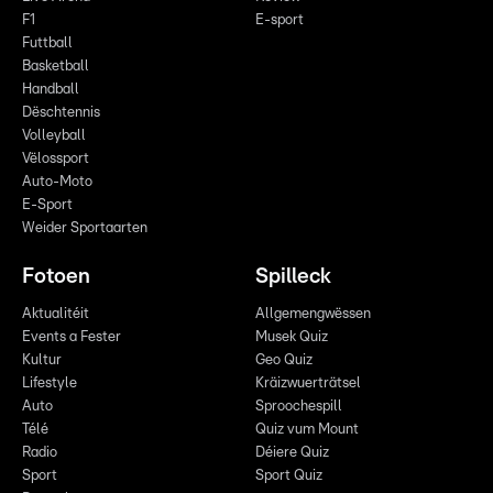
F1
E-sport
Futtball
Basketball
Handball
Dëschtennis
Volleyball
Vëlossport
Auto-Moto
E-Sport
Weider Sportaarten
Fotoen
Spilleck
Aktualitéit
Allgemengwëssen
Events a Fester
Musek Quiz
Kultur
Geo Quiz
Lifestyle
Kräizwuerträtsel
Auto
Sproochespill
Télé
Quiz vum Mount
Radio
Déiere Quiz
Sport
Sport Quiz