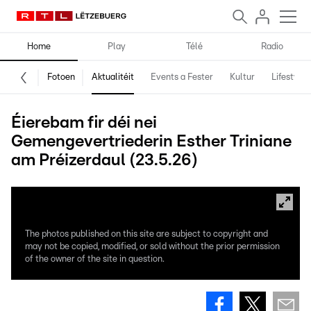
Home
Play
Télé
Radio
Fotoen
Aktualitéit
Events a Fester
Kultur
Lifestyle
Éierebam fir déi nei
Gemengevertriederin Esther Triniane
am Préizerdaul (23.5.26)
The photos published on this site are subject to copyright and
may not be copied, modified, or sold without the prior permission
of the owner of the site in question.