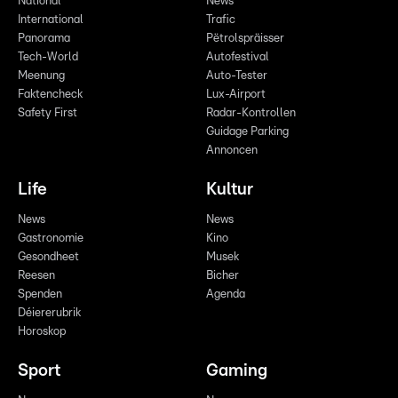
National
News
International
Trafic
Panorama
Pëtrolspräisser
Tech-World
Autofestival
Meenung
Auto-Tester
Faktencheck
Lux-Airport
Safety First
Radar-Kontrollen
Guidage Parking
Annoncen
Life
Kultur
News
News
Gastronomie
Kino
Gesondheet
Musek
Reesen
Bicher
Spenden
Agenda
Déiererubrik
Horoskop
Sport
Gaming