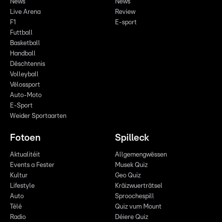
News
News
Live Arena
Review
F1
E-sport
Futtball
Basketball
Handball
Dëschtennis
Volleyball
Vëlossport
Auto-Moto
E-Sport
Weider Sportaarten
Fotoen
Spilleck
Aktualitéit
Allgemengwëssen
Events a Fester
Musek Quiz
Kultur
Geo Quiz
Lifestyle
Kräizwuerträtsel
Auto
Sproochespill
Télé
Quiz vum Mount
Radio
Déiere Quiz