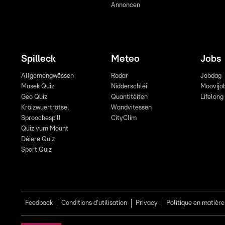
Annoncen
Spilleck
Meteo
Jobs
Allgemengwëssen
Radar
Jobdag
Musek Quiz
Nidderschléi
Moovijo
Geo Quiz
Quantitéiten
Lifelong
Kräizwuerträtsel
Wandvitessen
Sproochespill
CityClim
Quiz vum Mount
Déiere Quiz
Sport Quiz
Feedback
Conditions d'utilisation
Privacy
Politique en matière