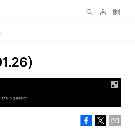
o
01.26)
site in question.