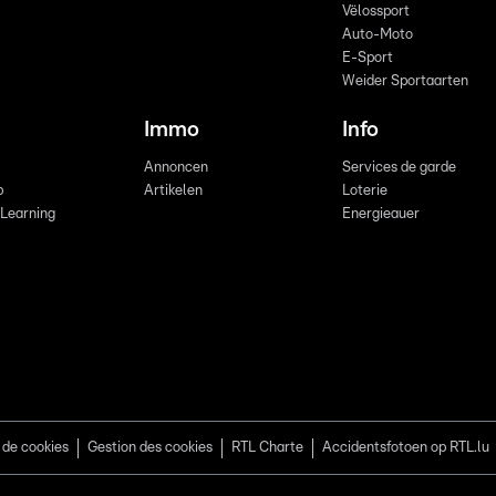
Vëlossport
Auto-Moto
E-Sport
Weider Sportaarten
Immo
Info
Annoncen
Services de garde
b
Artikelen
Loterie
 Learning
Energieauer
 de cookies
Gestion des cookies
RTL Charte
Accidentsfotoen op RTL.lu