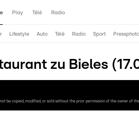
e
Play
Télé
Radio
r
Lifestyle
Auto
Télé
Radio
Sport
Pressphot
aurant zu Bieles (17.
ot be copied, modified, or sold without the prior permission of the owner of the 