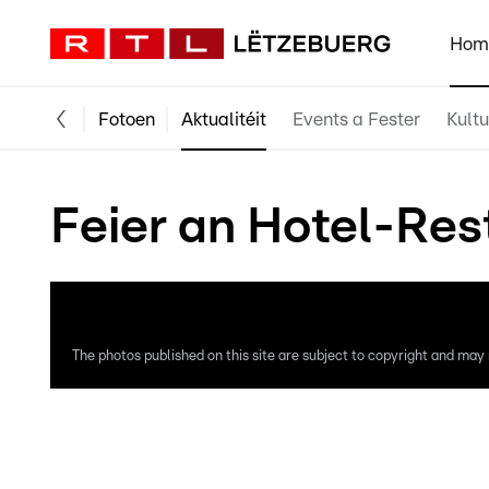
Hom
Fotoen
Aktualitéit
Events a Fester
Kultu
Feier an Hotel-Rest
The photos published on this site are subject to copyright and may n