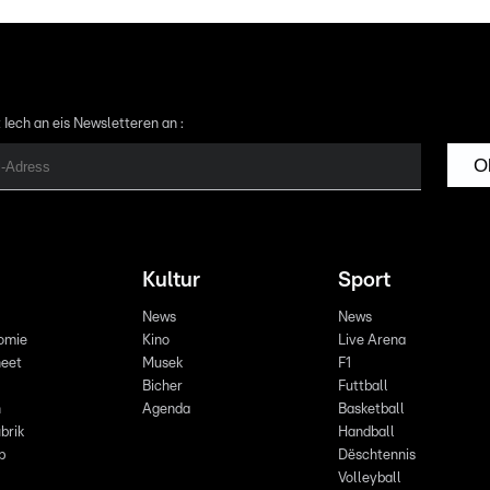
 Iech an eis Newsletteren an :
O
Kultur
Sport
News
News
omie
Kino
Live Arena
eet
Musek
F1
Bicher
Futtball
n
Agenda
Basketball
brik
Handball
p
Dëschtennis
Volleyball