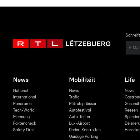
Schreift
News
Mobilitéit
Life
National
News
News
International
Trafic
Gastron
Panorama
Pëtrolspräisser
Gesondh
Tech-World
Autofestival
Reesen
Meenung
Auto-Tester
Spende
Faktencheck
Lux-Airport
Déiereru
Safety First
Radar-Kontrollen
Horosko
Guidage Parking