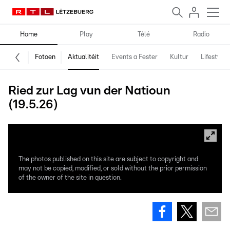
Home
Play
Télé
Radio
Fotoen
Aktualitéit
Events a Fester
Kultur
Lifestyle
Ried zur Lag vun der Natioun
(19.5.26)
The photos published on this site are subject to copyright and
may not be copied, modified, or sold without the prior permission
of the owner of the site in question.