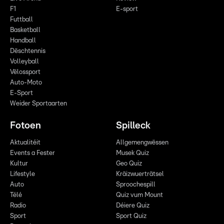
F1
E-sport
Futtball
Basketball
Handball
Dëschtennis
Volleyball
Vëlossport
Auto-Moto
E-Sport
Weider Sportaarten
Fotoen
Spilleck
Aktualitéit
Allgemengwëssen
Events a Fester
Musek Quiz
Kultur
Geo Quiz
Lifestyle
Kräizwuerträtsel
Auto
Sproochespill
Télé
Quiz vum Mount
Radio
Déiere Quiz
Sport
Sport Quiz