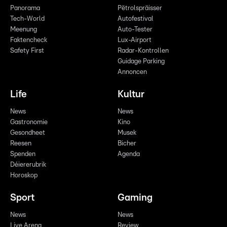
Panorama
Pëtrolspräisser
Tech-World
Autofestival
Meenung
Auto-Tester
Faktencheck
Lux-Airport
Safety First
Radar-Kontrollen
Guidage Parking
Annoncen
Life
Kultur
News
News
Gastronomie
Kino
Gesondheet
Musek
Reesen
Bicher
Spenden
Agenda
Déiererubrik
Horoskop
Sport
Gaming
News
News
Live Arena
Review