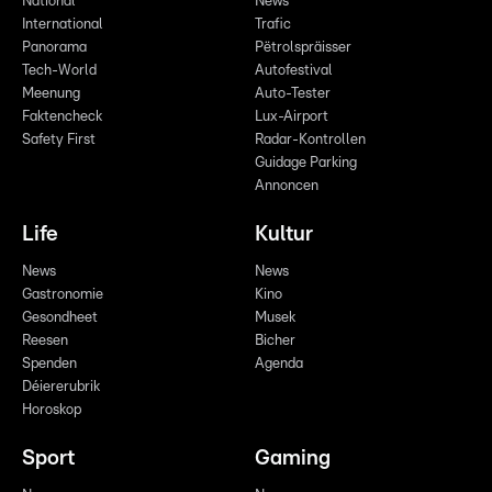
National
News
International
Trafic
Panorama
Pëtrolspräisser
Tech-World
Autofestival
Meenung
Auto-Tester
Faktencheck
Lux-Airport
Safety First
Radar-Kontrollen
Guidage Parking
Annoncen
Life
Kultur
News
News
Gastronomie
Kino
Gesondheet
Musek
Reesen
Bicher
Spenden
Agenda
Déiererubrik
Horoskop
Sport
Gaming