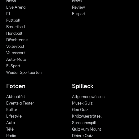
News
News
Live Arena
Review
F1
E-sport
Futtball
Basketball
Handball
Dëschtennis
Volleyball
Vëlossport
Auto-Moto
E-Sport
Weider Sportaarten
Fotoen
Spilleck
Aktualitéit
Allgemengwëssen
Events a Fester
Musek Quiz
Kultur
Geo Quiz
Lifestyle
Kräizwuerträtsel
Auto
Sproochespill
Télé
Quiz vum Mount
Radio
Déiere Quiz