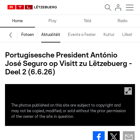
Home
Play
Télé
Radio
Fotoen
Aktualitéit
Events a Fester
Kultur
Lifestyle
Portugisesche President António
José Seguro op Visitt zu Lëtzebuerg -
Deel 2 (6.6.26)
The photos published on this site are subject to copyright and
may not be copied, modified, or sold without the prior permission
of the owner of the site in question.