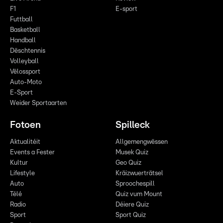
F1
E-sport
Futtball
Basketball
Handball
Dëschtennis
Volleyball
Vëlossport
Auto-Moto
E-Sport
Weider Sportaarten
Fotoen
Spilleck
Aktualitéit
Allgemengwëssen
Events a Fester
Musek Quiz
Kultur
Geo Quiz
Lifestyle
Kräizwuerträtsel
Auto
Sproochespill
Télé
Quiz vum Mount
Radio
Déiere Quiz
Sport
Sport Quiz