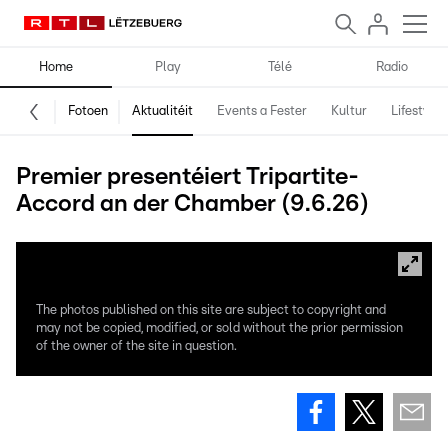
Home
Play
Télé
Radio
Fotoen
Aktualitéit
Events a Fester
Kultur
Lifestyle
Premier presentéiert Tripartite-
Accord an der Chamber (9.6.26)
The photos published on this site are subject to copyright and
may not be copied, modified, or sold without the prior permission
of the owner of the site in question.