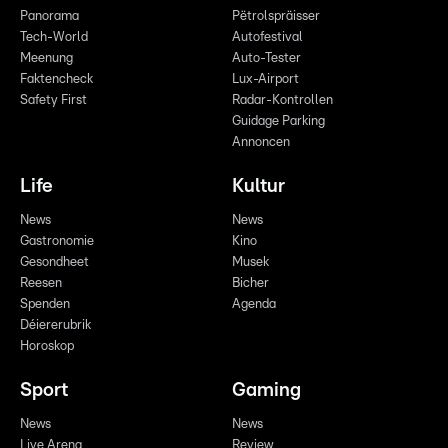
Panorama
Pëtrolspräisser
Tech-World
Autofestival
Meenung
Auto-Tester
Faktencheck
Lux-Airport
Safety First
Radar-Kontrollen
Guidage Parking
Annoncen
Life
Kultur
News
News
Gastronomie
Kino
Gesondheet
Musek
Reesen
Bicher
Spenden
Agenda
Déiererubrik
Horoskop
Sport
Gaming
News
News
Live Arena
Review