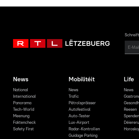
Schreift
News
Mobilitéit
Life
National
News
News
International
Trafic
Gastron
Panorama
Pëtrolspräisser
Gesondh
Tech-World
Autofestival
Reesen
Meenung
Auto-Tester
Spende
Faktencheck
Lux-Airport
Déiereru
Safety First
Radar-Kontrollen
Horosko
Guidage Parking