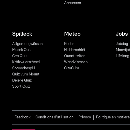
Annoncen
Spilleck
Meteo
Jobs
Allgemengwëssen
Radar
Jobdag
Musek Quiz
Nidderschléi
Moovijo
Geo Quiz
Quantitéiten
Lifelong
Kräizwuerträtsel
Wandvitessen
Sproochespill
CityClim
Quiz vum Mount
Déiere Quiz
Sport Quiz
Feedback
Conditions d'utilisation
Privacy
Politique en matière