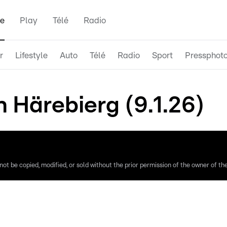
e
Play
Télé
Radio
r
Lifestyle
Auto
Télé
Radio
Sport
Pressphot
 Härebierg (9.1.26)
ot be copied, modified, or sold without the prior permission of the owner of the 