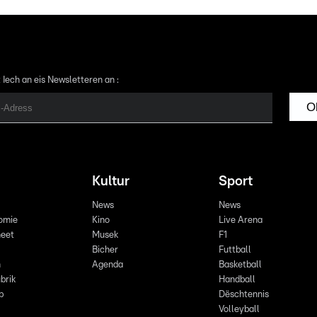
 Iech an eis Newsletteren an :
O
Kultur
Sport
News
News
omie
Kino
Live Arena
eet
Musek
F1
Bicher
Futtball
n
Agenda
Basketball
brik
Handball
p
Dëschtennis
Volleyball