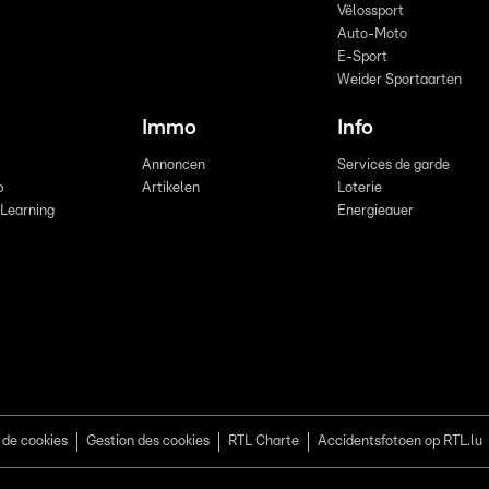
Vëlossport
Auto-Moto
E-Sport
Weider Sportaarten
Immo
Info
Annoncen
Services de garde
b
Artikelen
Loterie
 Learning
Energieauer
 de cookies
Gestion des cookies
RTL Charte
Accidentsfotoen op RTL.lu