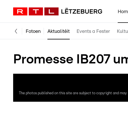
Hom
Fotoen
Aktualitéit
Events a Fester
Kultu
Promesse IB207 um
The photos published on this site are subject to copyright and may n