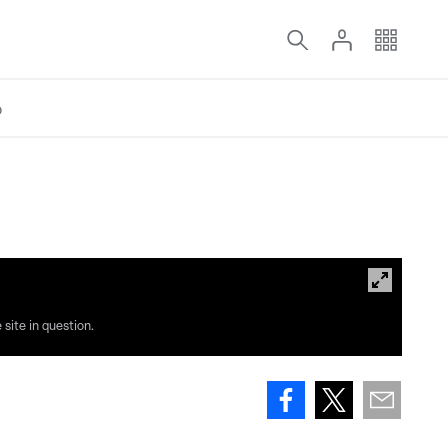
o
site in question.