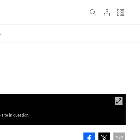
o
site in question.