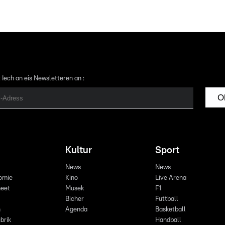
 Iech an eis Newsletteren an :
O
Kultur
Sport
News
News
omie
Kino
Live Arena
eet
Musek
F1
Bicher
Futtball
n
Agenda
Basketball
brik
Handball