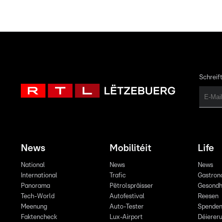
Schreift
News
Mobilitéit
Life
National
News
News
International
Trafic
Gastron
Panorama
Pëtrolspräisser
Gesondh
Tech-World
Autofestival
Reesen
Meenung
Auto-Tester
Spende
Faktencheck
Lux-Airport
Déiereru