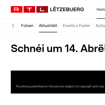
Hom
Fotoen
Aktualitéit
Events a Fester
Kultu
Schnéi um 14. Abrë
Fotoe vum Luc Marteling an Domingos Oliveira
The photos published on this site are subject to copyright and may n