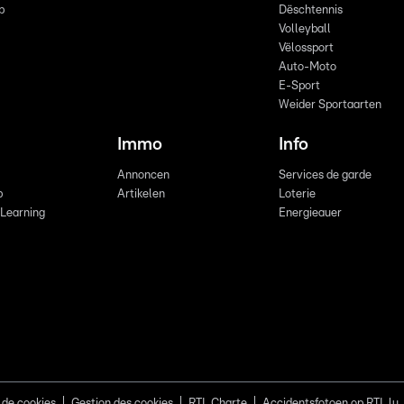
p
Dëschtennis
Volleyball
Vëlossport
Auto-Moto
E-Sport
Weider Sportaarten
Immo
Info
Annoncen
Services de garde
b
Artikelen
Loterie
 Learning
Energieauer
 de cookies
Gestion des cookies
RTL Charte
Accidentsfotoen op RTL.lu