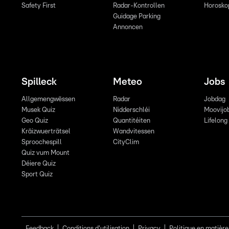
Safety First
Radar-Kontrollen
Horosko
Guidage Parking
Annoncen
Spilleck
Meteo
Jobs
Allgemengwëssen
Radar
Jobdag
Musek Quiz
Nidderschléi
Moovijo
Geo Quiz
Quantitéiten
Lifelong
Kräizwuerträtsel
Wandvitessen
Sproochespill
CityClim
Quiz vum Mount
Déiere Quiz
Sport Quiz
Feedback
Conditions d'utilisation
Privacy
Politique en matière