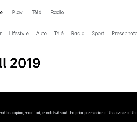
e
Play
Télé
Radio
r
Lifestyle
Auto
Télé
Radio
Sport
Pressphot
ll 2019
ot be copied, modified, or sold without the prior permission of the owner of the 